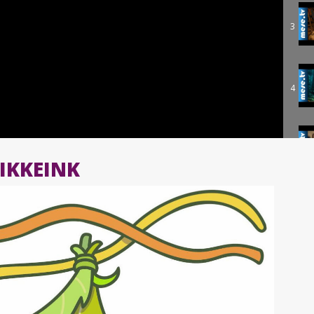
3
4
5
IKKEINK
6
7