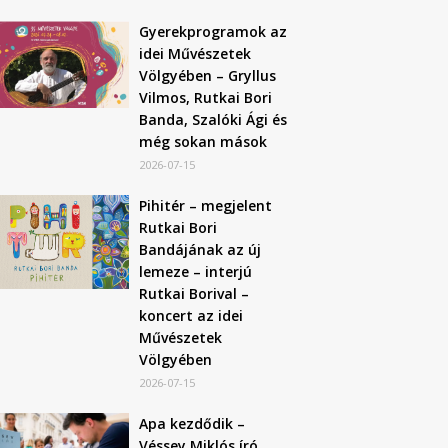
Gyerekprogramok az
idei Művészetek
Völgyében – Gryllus
Vilmos, Rutkai Bori
Banda, Szalóki Ági és
még sokan mások
2026-07-15
Pihitér – megjelent
Rutkai Bori
Bandájának az új
lemeze – interjú
Rutkai Borival –
koncert az idei
Művészetek
Völgyében
2026-07-15
Apa kezdődik –
Véssey Miklós író,