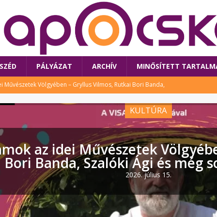
SZÉD
PÁLYÁZAT
ARCHÍV
MINŐSÍTETT TARTALM
 Művészetek Völgyében – Gryllus Vilmos, Rutkai Bori Banda,
TÚRA
KULTÚRA
 a látogatókat az idei Művészetek Völgye
CSALÁD
i Bori Bandájának az új lemeze – interjú Rutkai Borival – koncert az
 idei Művészetek Völgyében – Gry
A
Banda, Szalóki Ági és még sokan
klós író, költő idén a Művészetek Völgyében is fellép
KÖNYV
2026. július 15.
tt: lezárult Sorell illusztrációs pályázata
CSALÁD