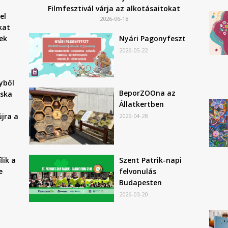
Filmfesztivál várja az alkotásaitokat
el
2026-06-18
kat
ek
Nyári Pagonyfeszt
2026-05-22
yből
BeporZOOna az
ska
Állatkertben
jra a
2026-04-28
Szent Patrik-napi
lik a
felvonulás
e
Budapesten
2026-03-20