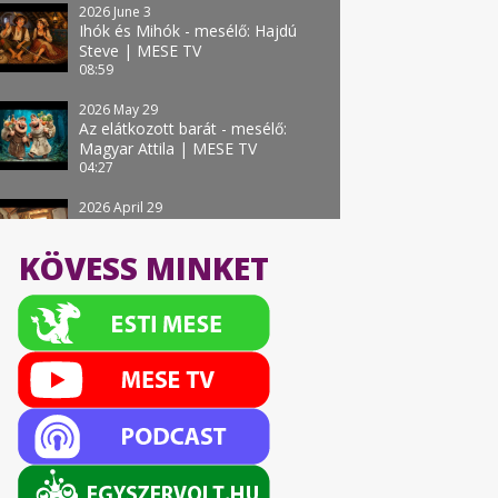
2026 June 3
Ihók és Mihók - mesélő: Hajdú
Steve | MESE TV
08:59
2026 May 29
Az elátkozott barát - mesélő:
Magyar Attila | MESE TV
04:27
2026 April 29
A gulyás leánya - mesélő: Hajdú
Steve | MESE TV
KÖVESS MINKET
06:10
2026 April 22
A csúnya királyfi és a szép
királykisasszony - mesélő: Hajdú
Steve | MESE TV
07:49
2026 April 15
Melyik ér többet? - mesélő: Cserna
Lulu | MESE TV
06:13