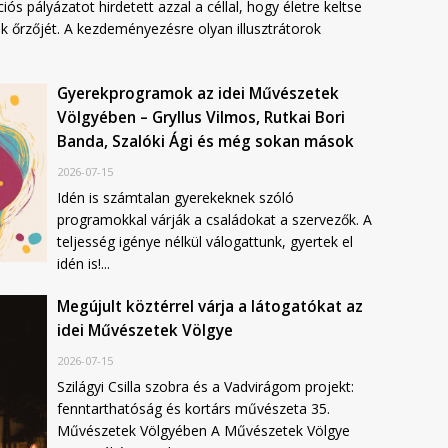
ós pályázatot hirdetett azzal a céllal, hogy életre keltse
ek őrzőjét. A kezdeményezésre olyan illusztrátorok
Gyerekprogramok az idei Művészetek
Völgyében – Gryllus Vilmos, Rutkai Bori
Banda, Szalóki Ági és még sokan mások
2026-07-15
Idén is számtalan gyerekeknek szóló
programokkal várják a családokat a szervezők. A
teljesség igénye nélkül válogattunk, gyertek el
idén is!...
Megújult köztérrel várja a látogatókat az
idei Művészetek Völgye
2026-07-15
Szilágyi Csilla szobra és a Vadvirágom projekt:
fenntarthatóság és kortárs művészeta 35.
Művészetek Völgyében A Művészetek Völgye