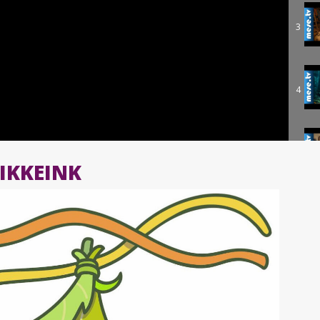
3
4
5
IKKEINK
6
7