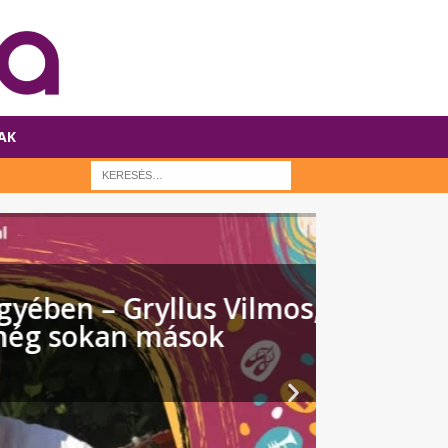
AK
llus Vilmos, Rutkai
M
 mások