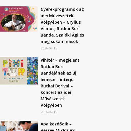
Gyerekprogramok az
idei Művészetek
Völgyében – Gryllus
Vilmos, Rutkai Bori
Banda, Szalóki Ági és
még sokan mások
2026-07-15
Pihitér – megjelent
Rutkai Bori
Bandájának az új
lemeze – interjú
Rutkai Borival –
koncert az idei
Művészetek
Völgyében
2026-07-15
Apa kezdődik –
Véssey Miklós író,