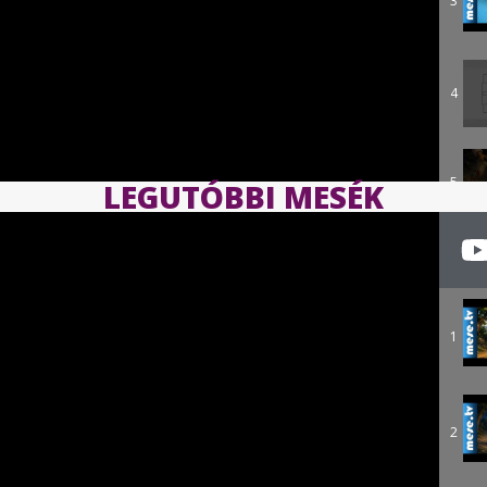
3
4
5
LEGUTÓBBI MESÉK
1
2