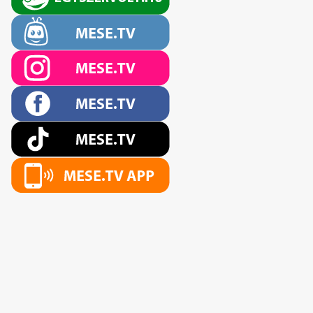
2026 April 8
A szegény meg a gazdag legény -
mesélő: Szalai Kriszta | MESE TV
04:18
2026 April 1
A silt - mesélő: Cserna Lulu |
MESE TV
07:14