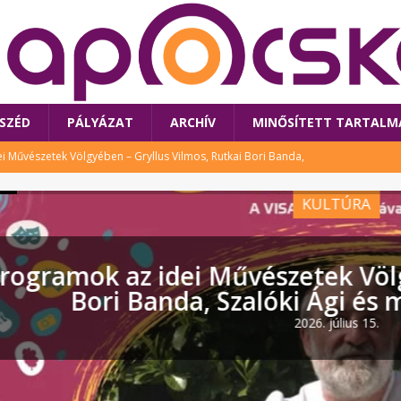
SZÉD
PÁLYÁZAT
ARCHÍV
MINŐSÍTETT TARTALM
 Művészetek Völgyében – Gryllus Vilmos, Rutkai Bori Banda,
TÚRA
KULTÚRA
 a látogatókat az idei Művészetek Völgye
CSALÁD
i Bori Bandájának az új lemeze – interjú Rutkai Borival – koncert az
 idei Művészetek Völgyében – Gry
A
Banda, Szalóki Ági és még sokan
klós író, költő idén a Művészetek Völgyében is fellép
KÖNYV
2026. július 15.
tt: lezárult Sorell illusztrációs pályázata
CSALÁD