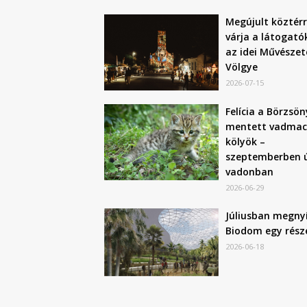
Megújult köztérr
várja a látogató
az idei Művészet
Völgye
2026-07-15
Felícia a Börzsön
mentett vadmac
kölyök –
szeptemberben ú
vadonban
2026-06-29
Júliusban megnyí
Biodom egy rész
2026-06-18