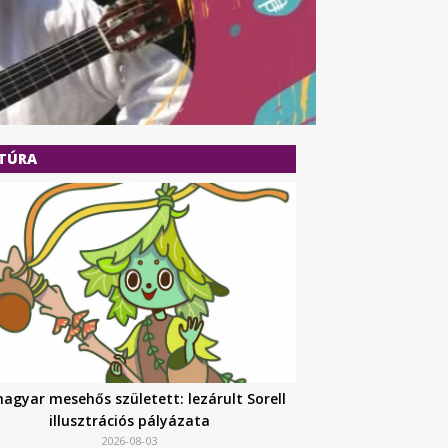
TÚRA
magyar mesehős született: lezárult Sorell
illusztrációs pályázata
2026-08-03