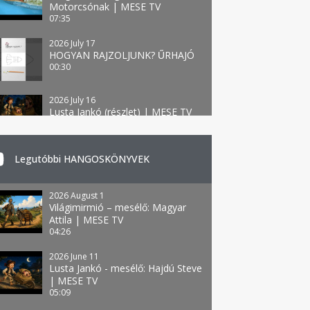
Motorcsónak | MESE TV
07:35
2026 July 17
HOGYAN RAJZOLJUNK? ŰRHAJÓ
00:30
2026 July 16
Lusta Jankó (részlet) | MESE TV
00:44
Legutóbbi HANGOSKÖNYVEK
2026 August 1
Világimirmió – mesélő: Magyar
Attila | MESE TV
04:26
2026 June 11
Lusta Jankó - mesélő: Hajdú Steve
| MESE TV
05:09