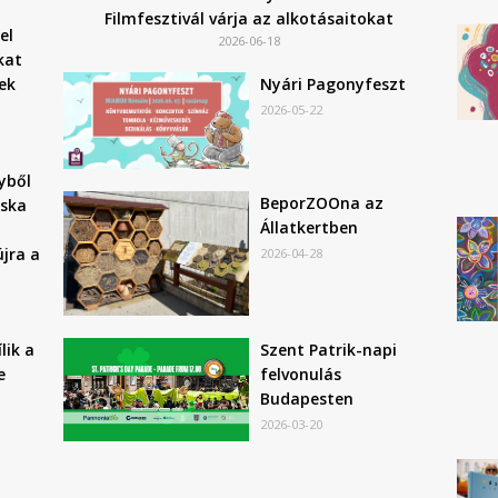
Filmfesztivál várja az alkotásaitokat
el
2026-06-18
kat
ek
Nyári Pagonyfeszt
2026-05-22
yből
BeporZOOna az
ska
Állatkertben
jra a
2026-04-28
Szent Patrik-napi
lik a
felvonulás
e
Budapesten
2026-03-20