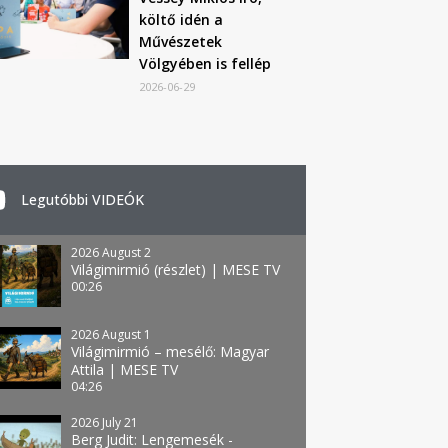
költő idén a
Művészetek
Völgyében is fellép
2026-06-29
Legutóbbi VIDEÓK
2026 August 2
Világimirmió (részlet) | MESE TV
00:26
2026 August 1
Világimirmió – mesélő: Magyar
Attila | MESE TV
04:26
2026 July 21
Berg Judit: Lengemesék -