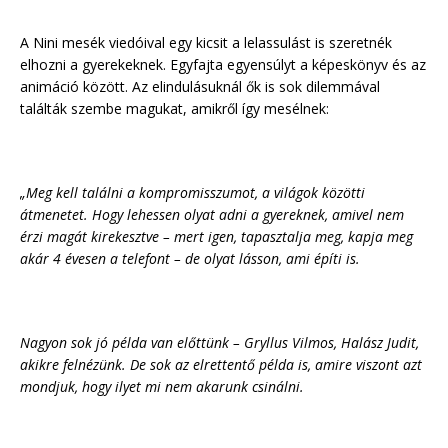
A Nini mesék viedóival egy kicsit a lelassulást is szeretnék
elhozni a gyerekeknek. Egyfajta egyensúlyt a képeskönyv és az
animáció között. Az elindulásuknál ők is sok dilemmával
találták szembe magukat, amikről így mesélnek:
„Meg kell találni a kompromisszumot, a világok közötti
átmenetet. Hogy lehessen olyat adni a gyereknek, amivel nem
érzi magát kirekesztve – mert igen, tapasztalja meg, kapja meg
akár 4 évesen a telefont – de olyat lásson, ami építi is.
Nagyon sok jó példa van előttünk – Gryllus Vilmos, Halász Judit,
akikre felnézünk. De sok az elrettentő példa is, amire viszont azt
mondjuk, hogy ilyet mi nem akarunk csinálni.