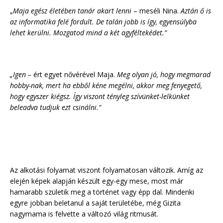
„
Maja egész életében tanár akart lenni
– meséli Nina.
Aztán ő is
az informatika felé fordult. De talán jobb is így, egyensúlyba
lehet kerülni. Mozgatod mind a két agyféltekédet.”
„Igen –
ért egyet nővérével Maja.
Meg olyan jó, hogy megmarad
hobby-nak, mert ha ebből kéne megélni, akkor meg fenyegető,
hogy egyszer kiégsz. Így viszont tényleg szívünket-lelkünket
beleadva tudjuk ezt csinálni.”
Az alkotási folyamat viszont folyamatosan változik. Amíg az
elején képek alapján készült egy-egy mese, most már
hamarabb születik meg a történet vagy épp dal. Mindenki
egyre jobban beletanul a saját területébe, még Gizita
nagymama is felvette a változó világ ritmusát.