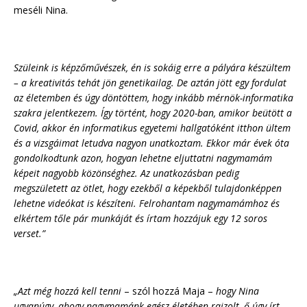
meséli Nina.
Szüleink is képzőművészek, én is sokáig erre a pályára készültem
– a kreativitás tehát jön genetikailag. De aztán jött egy fordulat
az életemben és úgy döntöttem, hogy inkább mérnök-informatika
szakra jelentkezem. Így történt, hogy 2020-ban, amikor beütött a
Covid, akkor én informatikus egyetemi hallgatóként itthon ültem
és a vizsgáimat letudva nagyon unatkoztam. Ekkor már évek óta
gondolkodtunk azon, hogyan lehetne eljuttatni nagymamám
képeit nagyobb közönséghez. Az unatkozásban pedig
megszületett az ötlet, hogy ezekből a képekből tulajdonképpen
lehetne videókat is készíteni. Felrohantam nagymamámhoz és
elkértem tőle pár munkáját és írtam hozzájuk egy 12 soros
verset.”
„Azt még hozzá kell tenni
– szól hozzá Maja –
hogy Nina
ugyanúgy, ahogy nagymamánk egész életében rajzolt, ő úgy írt