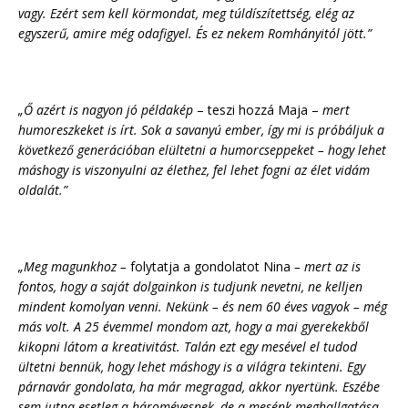
vagy. Ezért sem kell körmondat, meg túldíszítettség, elég az
egyszerű, amire még odafigyel. És ez nekem Romhányitól jött.”
„Ő azért is nagyon jó példakép
– teszi hozzá Maja –
mert
humoreszkeket is írt. Sok a savanyú ember, így mi is próbáljuk a
következő generációban elültetni a humorcseppeket – hogy lehet
máshogy is viszonyulni az élethez, fel lehet fogni az élet vidám
oldalát.”
„Meg magunkhoz –
folytatja a gondolatot Nina
– mert az is
fontos, hogy a saját dolgainkon is tudjunk nevetni, ne kelljen
mindent komolyan venni. Nekünk – és nem 60 éves vagyok – még
más volt. A 25 évemmel mondom azt, hogy a mai gyerekekből
kikopni látom a kreativitást. Talán ezt egy mesével el tudod
ültetni bennük, hogy lehet máshogy is a világra tekinteni. Egy
párnavár gondolata, ha már megragad, akkor nyertünk. Eszébe
sem jutna esetleg a háromévesnek, de a mesénk meghallgatása