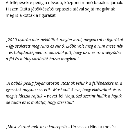
A fellépésekre pedig a névadó, központi manó babák is járnak.
Hiszen Gizita játékkészítői tapasztalatával saját maguknak
meg is alkották a figurákat.
„2020 nyarán már nekiálltak megtervezni, megvarrni a figurákat
– így született meg Nina és Ninó. Előbb volt meg a Nini mese név
– és tulajdonképpen az olaszból jött, hogy az a és az o végződés
a fiú és a lány variációt hozza magával.”
„A babák pedig folyamatosan utaznak velünk a fellépésekre is, a
gyerekek nagyon szeretik. Most volt 5 éve, hogy elkészültek és ez
meg is látszik rajtuk
– nevet fel Maja.
Szó szerint hullik a hajuk,
de talán ez is mutatja, hogy szeretik.”
„Most viszont már az a koncepció –
tér vissza Nina a mesék