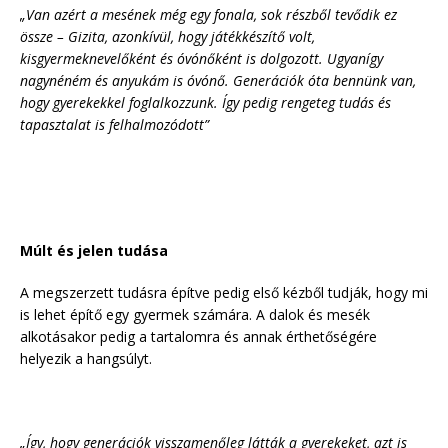
„Van azért a mesének még egy fonala, sok részből tevődik ez
össze – Gizita, azonkívül, hogy játékkészítő volt,
kisgyermeknevelőként és óvónőként is dolgozott. Ugyanígy
nagynéném és anyukám is óvónő. Generációk óta bennünk van,
hogy gyerekekkel foglalkozzunk. Így pedig rengeteg tudás és
tapasztalat is felhalmozódott”
Múlt és jelen tudása
A megszerzett tudásra építve pedig első kézből tudják, hogy mi
is lehet építő egy gyermek számára. A dalok és mesék
alkotásakor pedig a tartalomra és annak érthetőségére
helyezik a hangsúlyt.
„Így, hogy generációk visszamenőleg látták a gyerekeket, azt is