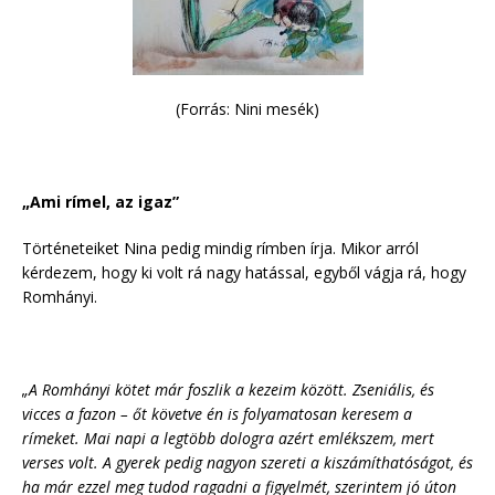
(Forrás: Nini mesék)
„Ami rímel, az igaz”
Történeteiket Nina pedig mindig rímben írja. Mikor arról
kérdezem, hogy ki volt rá nagy hatással, egyből vágja rá, hogy
Romhányi.
„A Romhányi kötet már foszlik a kezeim között. Zseniális, és
vicces a fazon – őt követve én is folyamatosan keresem a
rímeket. Mai napi a legtöbb dologra azért emlékszem, mert
verses volt. A gyerek pedig nagyon szereti a kiszámíthatóságot, és
ha már ezzel meg tudod ragadni a figyelmét, szerintem jó úton