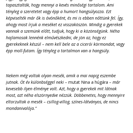
tapasztalták, hogy mennyi a kevés minőségi tartalom. Ami
tényleg a szeretetet vagy épp a humort hangsúlyozza. Ezt
képviselték már ők is óvónőként, és mi is ebben nőttünk fel. Így,
ahogy most írjuk a meséket ez visszaköszön. Mindig a gyerekek
vannak a szemünk előtt, tudjuk, hogy ki a közönségünk. Néha
hajlamosak lennénk elművészkedni, de jön az, hogy ez
gyerekeknek készül – nem kell bele az a cicerói körmondat, vagy
épp moll-futam. Így tényleg a tartalmon van a hangsúly.
Nekem még voltak olyan mesék, amik a mai napig eszembe
jutnak. Öt év különbséggel neki –
mutat Nina a húgára
– már
kevesebb ilyen élménye volt. Azt, hogy a gyerekek mit látnak
most, azt néha elszörnyedve nézzük. Döbbenetes, hogy mennyire
eltorzultak a mesék – csillog-villog, színes-látványos, de nincs
mondanivalója.”