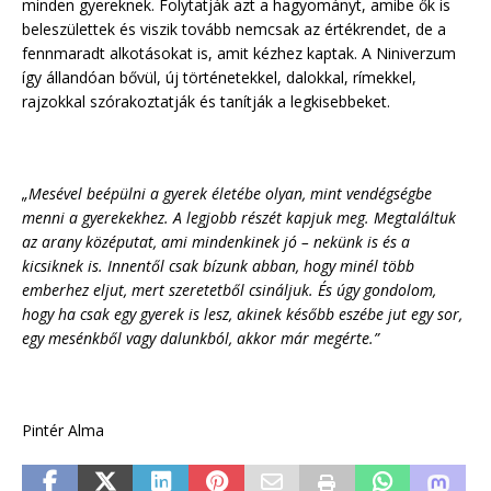
minden gyereknek. Folytatják azt a hagyományt, amibe ők is
beleszülettek és viszik tovább nemcsak az értékrendet, de a
fennmaradt alkotásokat is, amit kézhez kaptak. A Niniverzum
így állandóan bővül, új történetekkel, dalokkal, rímekkel,
rajzokkal szórakoztatják és tanítják a legkisebbeket.
„Mesével beépülni a gyerek életébe olyan, mint vendégségbe
menni a gyerekekhez. A legjobb részét kapjuk meg. Megtaláltuk
az arany középutat, ami mindenkinek jó – nekünk is és a
kicsiknek is. Innentől csak bízunk abban, hogy minél több
emberhez eljut, mert szeretetből csináljuk. És úgy gondolom,
hogy ha csak egy gyerek is lesz, akinek később eszébe jut egy sor,
egy mesénkből vagy dalunkból, akkor már megérte.”
Pintér Alma