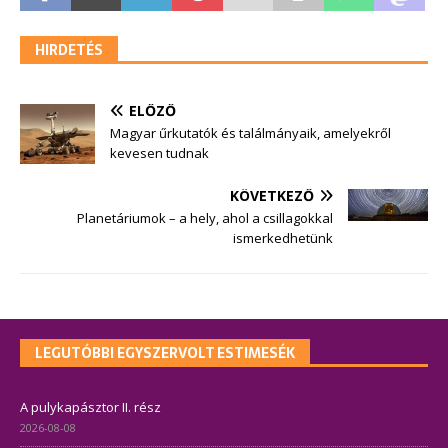
HIRDETÉS
ELŐZŐ
Magyar űrkutatók és találmányaik, amelyekről
kevesen tudnak
KÖVETKEZŐ
Planetáriumok – a hely, ahol a csillagokkal
ismerkedhetünk
LEGUTÓBBI EGYSZERVOLT ESTIMESÉK
A pulykapásztor II. rész
2026-08-08