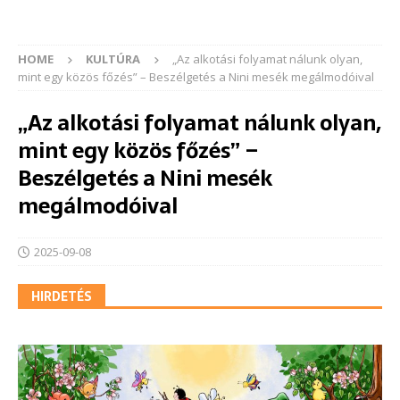
HOME
KULTÚRA
„Az alkotási folyamat nálunk olyan,
mint egy közös főzés” – Beszélgetés a Nini mesék megálmodóival
„Az alkotási folyamat nálunk olyan,
mint egy közös főzés” –
Beszélgetés a Nini mesék
megálmodóival
2025-09-08
HIRDETÉS