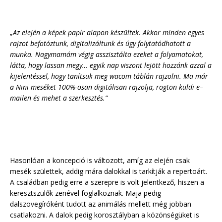
„Az elején a képek papír alapon készültek. Akkor minden egyes
rajzot befotóztunk, digitalizáltunk és úgy folytatódhatott a
munka. Nagymamám végig asszisztálta ezeket a folyamatokat,
látta, hogy lassan megy… egyik nap viszont lejött hozzánk azzal a
kijelentéssel, hogy tanítsuk meg wacom táblán rajzolni. Ma már
a Nini meséket 100%-osan digitálisan rajzolja, rögtön küldi e–
mailen és mehet a szerkesztés.”
Hasonlóan a koncepció is változott, amíg az elején csak
mesék születtek, addig mára dalokkal is tarkítják a repertoárt.
A családban pedig erre a szerepre is volt jelentkező, hiszen a
keresztszülők zenével foglalkoznak. Maja pedig
dalszövegíróként tudott az animálás mellett még jobban
csatlakozni. A dalok pedig korosztályban a közönségüket is