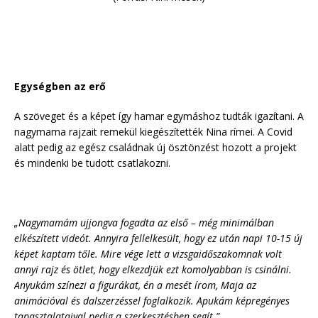
Egységben az erő
A szöveget és a képet így hamar egymáshoz tudták igazítani. A
nagymama rajzait remekül kiegészítették Nina rímei. A Covid
alatt pedig az egész családnak új ösztönzést hozott a projekt
és mindenki be tudott csatlakozni.
„Nagymamám ujjongva fogadta az első – még minimálban
elkészített videót. Annyira fellelkesült, hogy ez után napi 10-15 új
képet kaptam tőle. Mire vége lett a vizsgaidőszakomnak volt
annyi rajz és ötlet, hogy elkezdjük ezt komolyabban is csinálni.
Anyukám színezi a figurákat, én a mesét írom, Maja az
animációval és dalszerzéssel foglalkozik. Apukám képregényes
tapasztalataival pedig a szerkesztésben segít.”