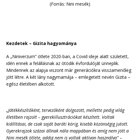
(Forrás: Nini mesék)
Kezdetek – Gizita hagyománya
A „Niniverzum” ötlete 2020-ban, a Covid ideje alatt született,
idén ennek a felállásnak az ötödik évfordulóját ünneplik.
Mindennek az alapja viszont már generációkra visszamenőleg
jött létre. A két lány nagymamája – emlegetett nevén Gizita –
egész életében alkotott.
„Játékkészítőként, tervezőként dolgozott, mellette pedig világ
életében rajzolt – gyerekillusztrációkat készített. Voltak
kiállításai, de csak saját baráti körig, kisebb közönségig jutott.
Gyerekrajzok százai állnak nála mappában és amíg nem jött a
Nini mesék ötlete, addig nem is voltak aktívan használva”
–