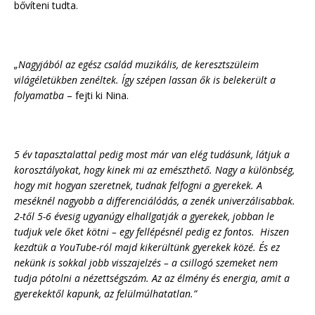
bővíteni tudta.
„Nagyjából az egész család muzikális, de keresztszüleim
világéletükben zenéltek. Így szépen lassan ők is belekerült a
folyamatba
– fejti ki Nina.
5 év tapasztalattal pedig most már van elég tudásunk, látjuk a
korosztályokat, hogy kinek mi az emészthető. Nagy a különbség,
hogy mit hogyan szeretnek, tudnak felfogni a gyerekek. A
meséknél nagyobb a differenciálódás, a zenék univerzálisabbak.
2-től 5-6 évesig ugyanúgy elhallgatják a gyerekek, jobban le
tudjuk vele őket kötni – egy fellépésnél pedig ez fontos. Hiszen
kezdtük a YouTube-ról majd kikerültünk gyerekek közé. És ez
nekünk is sokkal jobb visszajelzés – a csillogó szemeket nem
tudja pótolni a nézettségszám. Az az élmény és energia, amit a
gyerekektől kapunk, az felülmúlhatatlan.”