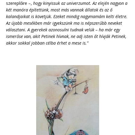
szereplőire –,
hogy kinyissuk az univerzumot. Az elején nagyon a
két manóra építettünk, most más vannak állatok és az ő
kalandjaikat is követjük. Ezeket mindig nagymamám kelti életre.
Az újabb mesékben már igyekszünk ma is népszerűbb neveket
választani. A gyerekek azonosulni tudnak velük – ha már egy
ismerőse van, akit Petinek hívnak, ne adj isten őt hívják Petinek,
akkor sokkal jobban célba érhet a mese is.”