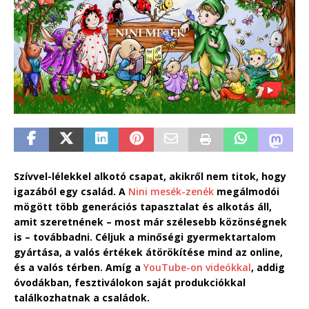
Szívvel-lélekkel alkotó csapat, akikről nem titok, hogy
igazából egy család. A
Nini mesék-zenék
megálmodói
mögött több generációs tapasztalat és alkotás áll,
amit szeretnének – most már szélesebb közönségnek
is – továbbadni. Céljuk a minőségi gyermektartalom
gyártása, a valós értékek átörökítése mind az online,
és a valós térben. Amíg a
YouTube-on videókkal
, addig
óvodákban, fesztiválokon saját produkciókkal
találkozhatnak a családok.