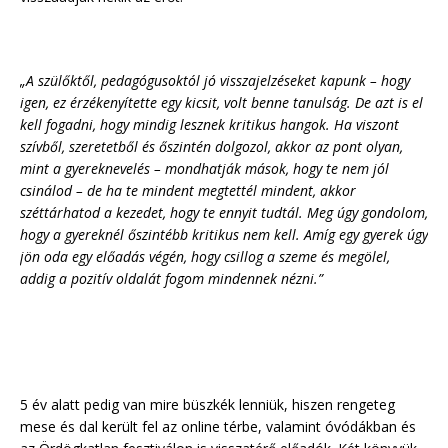
„A szülőktől, pedagógusoktól jó visszajelzéseket kapunk – hogy
igen, ez érzékenyítette egy kicsit, volt benne tanulság. De azt is el
kell fogadni, hogy mindig lesznek kritikus hangok. Ha viszont
szívből, szeretetből és őszintén dolgozol, akkor az pont olyan,
mint a gyereknevelés – mondhatják mások, hogy te nem jól
csinálod – de ha te mindent megtettél mindent, akkor
széttárhatod a kezedet, hogy te ennyit tudtál. Meg úgy gondolom,
hogy a gyereknél őszintébb kritikus nem kell. Amíg egy gyerek úgy
jön oda egy előadás végén, hogy csillog a szeme és megölel,
addig a pozitív oldalát fogom mindennek nézni.”
5 év alatt pedig van mire büszkék lenniük, hiszen rengeteg
mese és dal került fel az online térbe, valamint óvódákban és