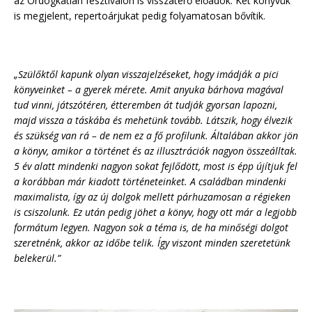
az Ördögkatlan fesztiválon is visszatérő előadók. Két könyvük
is megjelent, repertoárjukat pedig folyamatosan bővítik.
„Szülőktől kapunk olyan visszajelzéseket, hogy imádják a pici
könyveinket – a gyerek mérete. Amit anyuka bárhova magával
tud vinni, játszótéren, étteremben át tudják gyorsan lapozni,
majd vissza a táskába és mehetünk tovább. Látszik, hogy élvezik
és szükség van rá – de nem ez a fő profilunk. Általában akkor jön
a könyv, amikor a történet és az illusztrációk nagyon összeálltak.
5 év alatt mindenki nagyon sokat fejlődött, most is épp újítjuk fel
a korábban már kiadott történeteinket. A családban mindenki
maximalista, így az új dolgok mellett párhuzamosan a régieken
is csiszolunk. Ez után pedig jöhet a könyv, hogy ott már a legjobb
formátum legyen. Nagyon sok a téma is, de ha minőségi dolgot
szeretnénk, akkor az időbe telik. Így viszont minden szeretetünk
belekerül.”