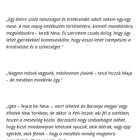
„Egy életre szóló tanulságot és értékrendet adott nekem egy-egy
mese. A mai napig emlékszem történetekre, kiemelt mondatokra,
megoldásokra –
kezdi Nina.
És szerintem
c
suda dolog, hogy úgy
lehet gyerekekkel kommunikálni, hogy vissza lehet csempészni a
kreativitást és a színességet.”
„Nagyon mások vagyunk, máshonnan jövünk –
teszi hozzá Maja
– de mesében mindenki egy.”
„Igen –
fejezi be Nina –
, mert lehetek én Baranya megyei vagy
élhetek New Yorkban, de akkor is Peti leszek, aki fél a sötétben,
hiszen a mesevilág közös. Borzasztó nagy szabadságot adhat,
hogy kicsit mindannyian lehetünk nyuszik, akik bátrak, vagy épp
egérkék, akik félnek – hogy a mesében mindig magamra