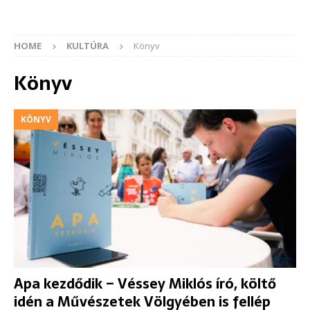
HOME
KULTÚRA
Könyv
Könyv
KÖNYV
Apa kezdődik – Véssey Miklós író, költő
idén a Művészetek Völgyében is fellép