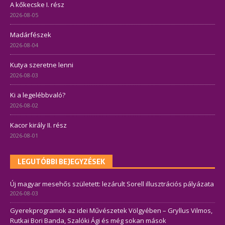
A kőkecske I. rész
2026-08-05
Madárfészek
2026-08-04
Kutya szeretne lenni
2026-08-03
Ki a legelébbvaló?
2026-08-02
Kacor király II. rész
2026-08-01
LEGUTÓBBI BEJEGYZÉSEK
Új magyar mesehős született: lezárult Sorell illusztrációs pályázata
2026-08-03
Gyerekprogramok az idei Művészetek Völgyében – Gryllus Vilmos,
Rutkai Bori Banda, Szalóki Ági és még sokan mások