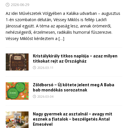
2026-06-29
Az idei Művészetek Völgyében a Kaláka udvarban – augusztus
1-én szombaton délután, Véssey Miklós is fellép Lackfi
Jánossal együtt. A téma az apaság lesz, annak örömeiről,
nehézségeiről, érzelmesen, radikális humorral fűszerezve.
Véssey Miklóst kérdeztem a
[…]
Kristálykirály titkos naplója – azaz milyen
titkokat rejt az Országház
2026-03-11
Zöldborsó – Új kötete jelent meg A Baba
bab mondókás sorozatnak
2026-03-04
Nagy gyermek az asztalnál – avagy mit
esznek a fiatalok – beszélgetés Antal
Emesével