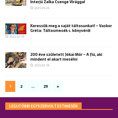
Interjú Zalka Csenge Virággal
2025-06-26
Keressük meg a saját táltosunkat! – Vaskor
Gréta: Táltosmesék c. könyvéről
2025-03-19
200 éve született Jókai Mór – A fiú, aki
mindent el akart mesélni
2025-02-18
1
2
…
29
»
LEGUTÓBBI EGYSZERVOLT ESTIMESÉK