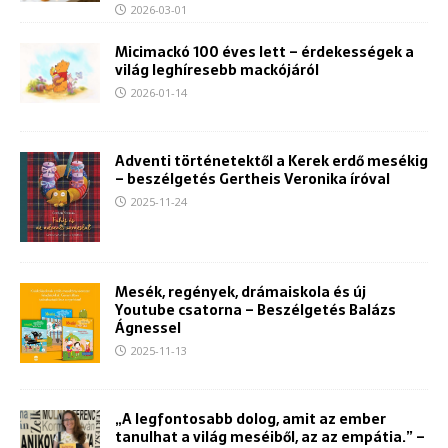
2026-03-01
Micimackó 100 éves lett – érdekességek a
világ leghíresebb mackójáról
2026-01-14
Adventi történetektől a Kerek erdő mesékig
– beszélgetés Gertheis Veronika íróval
2025-11-24
Mesék, regények, drámaiskola és új
Youtube csatorna – Beszélgetés Balázs
Ágnessel
2025-11-13
„A legfontosabb dolog, amit az ember
tanulhat a világ meséiből, az az empátia.” –