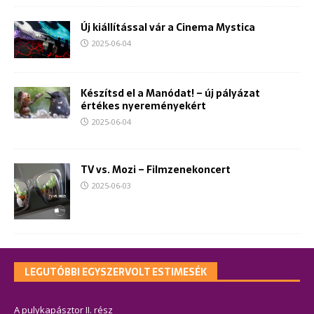
Új kiállítással vár a Cinema Mystica
2025-06-04
Készítsd el a Manódat! – új pályázat
értékes nyereményekért
2025-06-04
TV vs. Mozi – Filmzenekoncert
2025-06-03
LEGUTÓBBI EGYSZERVOLT ESTIMESÉK
A pulykapásztor II. rész