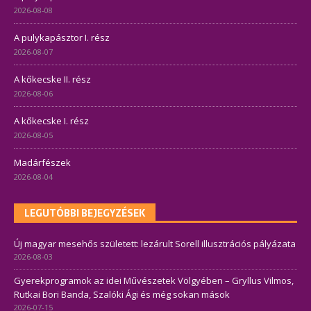
2026-08-08
A pulykapásztor I. rész
2026-08-07
A kőkecske II. rész
2026-08-06
A kőkecske I. rész
2026-08-05
Madárfészek
2026-08-04
LEGUTÓBBI BEJEGYZÉSEK
Új magyar mesehős született: lezárult Sorell illusztrációs pályázata
2026-08-03
Gyerekprogramok az idei Művészetek Völgyében – Gryllus Vilmos,
Rutkai Bori Banda, Szalóki Ági és még sokan mások
2026-07-15