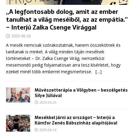
„A legfontosabb dolog, amit az ember
tanulhat a világ meséiből, az az empátia.”
– Interjú Zalka Csenge Virággal
2025-06-26
A mesék nemcsak szórakoztatnak, hanem összekötnek és
tanítanak is minket. A világ minden táján mesélnek
történeteket – Dr. Zalka Csenge Virág, nemzetközi
mesemondó pedig folyamatosan arra tesz kísérletet, hogy
ezeket minél több emberrel megismertesse.
[…]
Művészetterápia a Völgyben – beszélgetés
Silye Júliával
2025-06-25
Mesékkel járni az országot – Interjú a
Kámfor Zenés Bábszínház alapítójával
2025-06-16