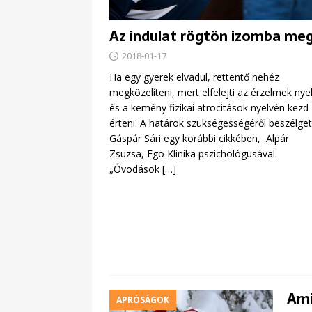
Az indulat rögtön izomba me
2018-01-17
Ha egy gyerek elvadul, rettentő nehéz
megközelíteni, mert elfelejti az érzelmek nyel
és a kemény fizikai atrocitások nyelvén kezd
érteni. A határok szükségességéről beszélget
Gáspár Sári egy korábbi cikkében, Alpár
Zsuzsa, Ego Klinika pszichológusával.
„Óvodások
[…]
Ami
APRÓSÁGOK