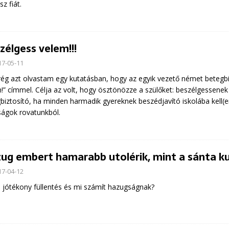
z fiát.
zélgess velem!!!
17-05-11
g azt olvastam egy kutatásban, hogy az egyik vezető német betegbi
!” címmel. Célja az volt, hogy ösztönözze a szülőket: beszélgessen
biztosító, ha minden harmadik gyereknek beszédjavító iskolába kell(en
ágok rovatunkból.
ug embert hamarabb utolérik, mint a sánta k
17-04-12
 jótékony füllentés és mi számít hazugságnak?