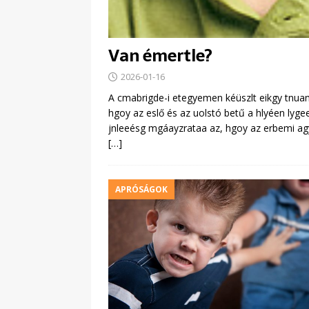
Van émertle?
2026-01-16
A cmabrigde-i etegyemen kéüszlt eikgy tnuamá
hgoy az eslő és az uolstó betű a hlyéen lyge
jnleeésg mgáayzrataa az, hgoy az erbemi ag
[…]
APRÓSÁGOK