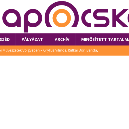
SZÉD
PÁLYÁZAT
ARCHÍV
MINŐSÍTETT TARTALM
 Művészetek Völgyében – Gryllus Vilmos, Rutkai Bori Banda,
TÚRA
 a látogatókat az idei Művészetek Völgye
CSALÁD
i Bori Bandájának az új lemeze – interjú Rutkai Borival – koncert az
A
klós író, költő idén a Művészetek Völgyében is fellép
KÖNYV
tt: lezárult Sorell illusztrációs pályázata
CSALÁD