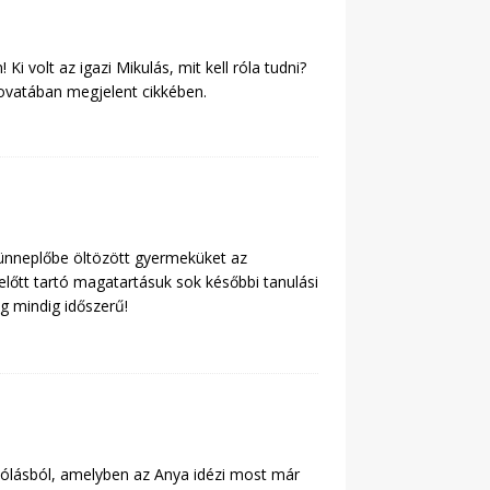
 volt az igazi Mikulás, mit kell róla tudni?
vatában megjelent cikkében.
 ünneplőbe öltözött gyermeküket az
előtt tartó magatartásuk sok későbbi tanulási
g mindig időszerű!
zólásból, amelyben az Anya idézi most már