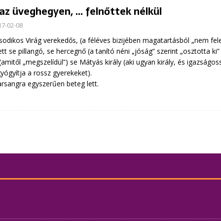
 az üveghegyen, … felnőttek nélkül
17-02-08
odikos Virág verekedős, (a féléves bizijében magatartásból „nem fel
ett se pillangó, se hercegnő (a tanító néni „jóság” szerint „osztotta ki
 (amitől „megszelídül”) se Mátyás király (aki ugyan király, és igazságoss
ógyítja a rossz gyerekeket).
arsangra egyszerűen beteg lett.