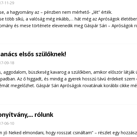
17-11-29
e, a hagyomány az – pénzben nem mérhető- „lét” érték.
e több síkú, a valóság még inkább,… hát még az Apróságok életében! Ki
mány és mese története elevenedik meg Gáspár Sári – Apróságok ro
tanács elsős szülőknek!
17-09-18
s, aggodalom, büszkeség kavarog a szülőkben, amikor először látják
apadban. Az ő higgadt, és mindig a gyerek hosszú távú érdekeit szem 
émát megelőzhet. Gáspár Sári Apróságok rovatának korábbi cikke mé
onyítvány,… rólunk
17-06-10
n jó Neked elmondani, hogy rosszat csináltam” – részlet egy hozzás