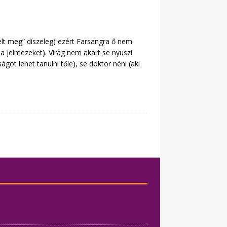
elt meg” díszeleg) ezért Farsangra ő nem
” a jelmezeket). Virág nem akart se nyuszi
ágot lehet tanulni tőle), se doktor néni (aki