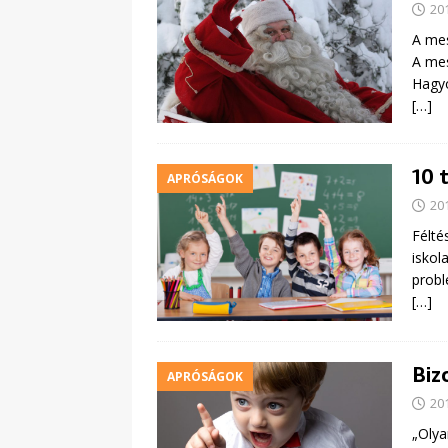
20
A mes
A mes
Hagyo
[…]
10 
APRÓSÁGOK
20
Félté
iskol
probl
[…]
Biz
APRÓSÁGOK
20
„Olya