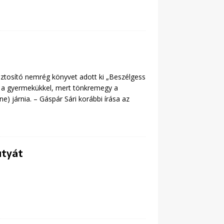
ztosító nemrég könyvet adott ki „Beszélgess
ek a gyermekükkel, mert tönkremegy a
e) járnia. – Gáspár Sári korábbi írása az
utyát