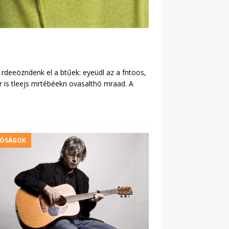
 rdeeözndenk el a btűek: eyeüdl az a fntoos,
r is tleejs mrtébéekn ovasalthó mraad. A
RÓSÁGOK