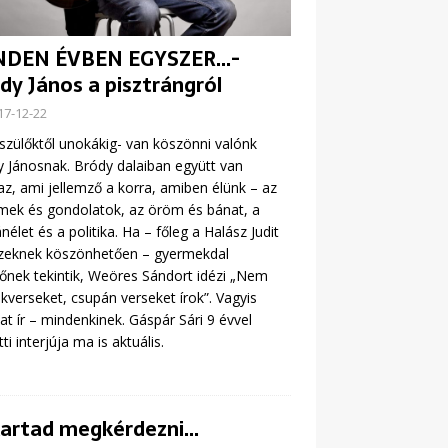
NDEN ÉVBEN EGYSZER…-
dy János a pisztrángról
17-12-22
zülőktől unokákig- van köszönni valónk
 Jánosnak. Bródy dalaiban együtt van
z, ami jellemző a korra, amiben élünk – az
mek és gondolatok, az öröm és bánat, a
élet és a politika. Ha – főleg a Halász Judit
zeknek köszönhetően – gyermekdal
őnek tekintik, Weöres Sándort idézi „Nem
kverseket, csupán verseket írok”. Vagyis
at ír – mindenkinek. Gáspár Sári 9 évvel
ti interjúja ma is aktuális.
akartad megkérdezni…