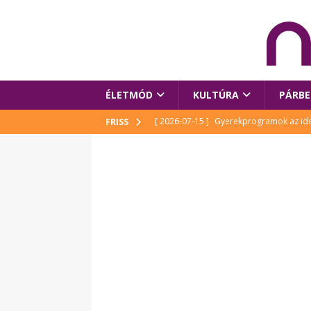
ÉLETMÓD
KULTÚRA
PÁRBE
[ 2026-07-15 ]
Gyerekprogramok az idei
FRISS
Szalóki Ági és még sokan mások
KUL
[ 2026-07-15 ]
Megújult köztérrel várja
[ 2026-07-15 ]
Pihitér – megjelent Rutka
idei Művészetek Völgyében
KULTÚR
[ 2026-06-29 ]
Apa kezdődik – Véssey Mi
[ 2026-08-03 ]
Új magyar mesehős születe