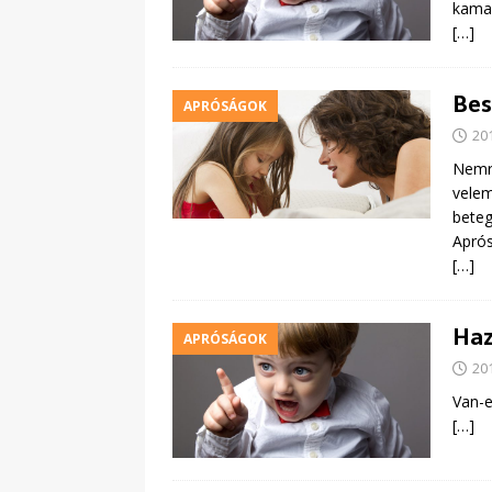
kamas
[…]
Bes
APRÓSÁGOK
20
Nemré
velem
beteg
Aprós
[…]
Haz
APRÓSÁGOK
20
Van-e
[…]