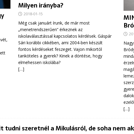
Milyen irányba?
gy
2018-01-15
MI
Még csak januárt írunk, de már most
Bró
„menetrendszerűen” érkeznek az
20
iskolaválasztással kapcsolatos kérdések. Gáspár
vét,
Sári korábbi cikkében, ami 2004-ben készült
Nagys
fontos kérdéseket feszeget. Vajon mikortól
Bródy
ett
tanköteles a gyerek? Kinek a döntése, hogy
minda
elmehessen iskolába?
érzel
[…]
magán
leme
szerz
gyere
dalok
ezelőt
[…]
t tudni szeretnél a Mikulásról, de soha nem 