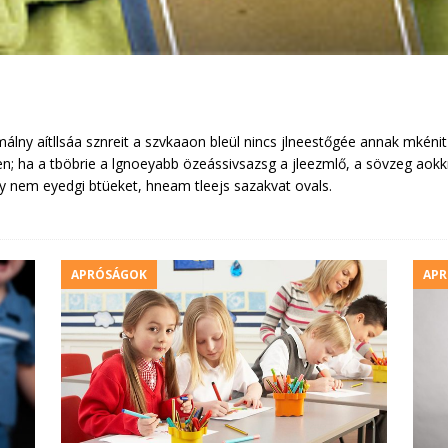
lny aítllsáa sznreit a szvkaaon bleül nincs jlneestőgée annak mkénit
en; ha a tböbrie a lgnoeyabb özeássivsazsg a jleezmlő, a sövzeg aokk
y nem eyedgi btüeket, hneam tleejs sazakvat ovals.
APRÓSÁGOK
AP