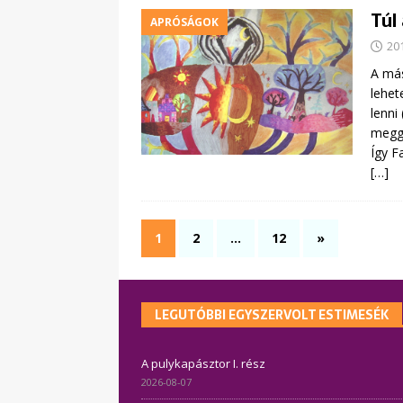
Túl
APRÓSÁGOK
20
A más
lehet
lenni
meggy
Így F
[…]
1
2
…
12
»
LEGUTÓBBI EGYSZERVOLT ESTIMESÉK
A pulykapásztor I. rész
2026-08-07