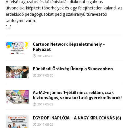
A felső tagozatos és középiskolás diákokat izgalmas
útvonalak, kiépített táborhelyek és egy felejthetetlen kaland, az
érdeklődő pedagógusokat pedig szakirányú túravezetői
tanfolyam várja.
[…]
Cartoon Network Képzeletműhely -
Pályázat
2017-05-30
Pünkösdi Örökség Ünnep a Skanzenben
2017-05-30
Az M2-n június 1-jétől nincs reklám, csak
biztonságos, szórakoztató gyerekműsorok!
2017-05-29
EGY ROPI NAPLÓJA – A NAGY KIRUCCANÁS (6)
2017-05-29