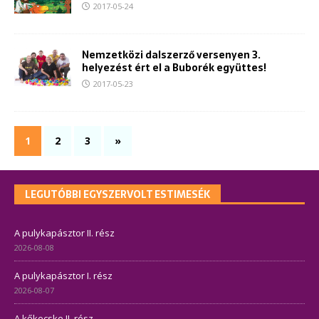
2017-05-24
Nemzetközi dalszerző versenyen 3.
helyezést ért el a Buborék együttes!
2017-05-23
1
2
3
»
LEGUTÓBBI EGYSZERVOLT ESTIMESÉK
A pulykapásztor II. rész
2026-08-08
A pulykapásztor I. rész
2026-08-07
A kőkecske II. rész