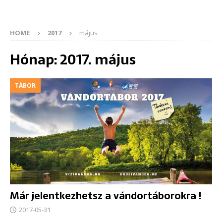
HOME
2017
május
Hónap:
2017. május
TÁBOR
Már jelentkezhetsz a vándortáborokra !
2017-05-31