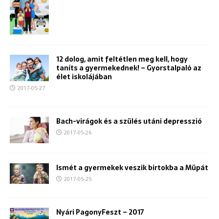
12 dolog, amit feltétlen meg kell, hogy
taníts a gyermekednek! – Gyorstalpaló az
élet iskolájában
2017-05-27
Bach-virágok és a szülés utáni depresszió
2017-05-26
Ismét a gyermekek veszik birtokba a Müpát
2017-05-25
Nyári PagonyFeszt – 2017