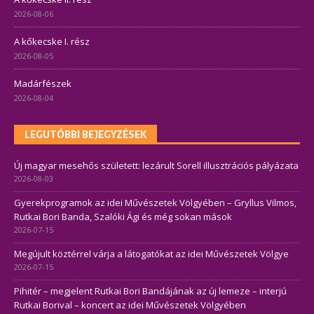
2026-08-06
A kőkecske I. rész
2026-08-05
Madárfészek
2026-08-04
LEGUTÓBBI BEJEGYZÉSEK
Új magyar mesehős született: lezárult Sorell illusztrációs pályázata
2026-08-03
Gyerekprogramok az idei Művészetek Völgyében – Gryllus Vilmos,
Rutkai Bori Banda, Szalóki Ági és még sokan mások
2026-07-15
Megújult köztérrel várja a látogatókat az idei Művészetek Völgye
2026-07-15
Pihitér – megjelent Rutkai Bori Bandájának az új lemeze – interjú
Rutkai Borival – koncert az idei Művészetek Völgyében