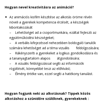
Hogyan nevel kreativitásra az animáció?
Az animációs kisfilm készítése az alkotás öröme révén
növeli a gyerekek kompetencia érzését, a készségek
kibontakozását
– Lehetőséget ad a csoportmunkára, ezáltal fejleszti az
együttműködési készségeket;
– A verbális kifejezéssel nehezebben boldoguló tanulók
számára lehetőséget ad a téma vizuális feldolgozására;
– Rákényszeríti a gyerekeket a logikus gondolkodásra és
a tananyagtartalom alapos átgondolására;
– A vizuális feldolgozással segíti az információk
rögzítését, könnyebbé teszi az előhívást;
– Élmény értéke van, ezzel segíti a hatékony tanulást.
Hogyan fogjunk neki az alkotásnak? Tippek közös
alkotáshoz a szünidőre szülőknek, gyerekeknek :