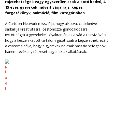
rajztehetségek vagy egyszerűen csak alkotó kedvű, 4-
15 éves gyerekek műveit várja rajz, képes
forgatókönyv, animáció, film kategóriában.
A Cartoon Network missziója, hogy alkotva, cselekedve
sarkalllja kreativitásra, ösztönözze gondolkodásra,
nyitottságra a gyerekeket. Gyakran éri az a vád a televíziózást,
hogy a készen kapott tartalom gátat szab a képzeletnek, ezért
a csatorna célja, hogy a gyerekek ne csak passzív befogadók,
hanem tevékeny részesei legyenek az alkotásnak.