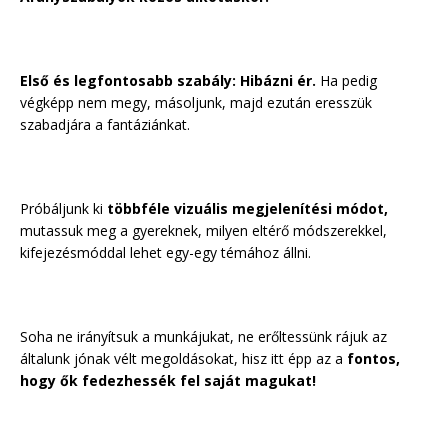
Első és legfontosabb szabály: Hibázni ér.
Ha pedig
végképp nem megy, másoljunk, majd ezután eresszük
szabadjára a fantáziánkat.
Próbáljunk ki
többféle vizuális megjelenítési módot,
mutassuk meg a gyereknek, milyen eltérő módszerekkel,
kifejezésmóddal lehet egy-egy témához állni.
Soha ne irányítsuk a munkájukat, ne erőltessünk rájuk az
általunk jónak vélt megoldásokat, hisz itt épp az a
fontos,
hogy ők fedezhessék fel saját magukat!