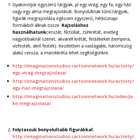
Gyakoroljuk egyszerű tárgyak, pl egy virág, egy fa, egy ház
vagy egy alma megrajzolását. Bonyolultnak tűnő tárgyak,
figurák megrajzolása egészen egyszerű, hétköznapi
formákból állnak össze.
Rajzoláshoz
használhatunk
ceruzát, filctollat, zsírkrétát, esetleg
nagyobbaknál szenet, akvarell krétát, festékeket (tempera,
vízfesték, akril festék). Kezdetben a vastagabb, háromszög
alakú ceruza, a marokkréta lehet segítségünkre.
http://imaginationstudios.cartoonnetwork.hu/activity/
egy-virag-megrajzolasa/
http://imaginationstudios.cartoonnetwork.hu/activity/
egy-haz-megrajzolasa/
http://imaginationstudios.cartoonnetwork.hu/video/ja
ke-megrajzolasa/
Folytassuk bonyolultabb figurákkal:
http://imaginationstudios.cartoonnetwork.hu/activity/