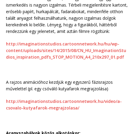
ismerkedés is nagyon izgalmas. Térbeli megjelenítésre kartont,
erősebb papírt, hurkapálcát, fadarabokat, mindenféle otthon
talált anyagot felhasználhatunk, nagyon izgalmas dolgok
kerekednek ki belőle. Lényeg, hogy a figurákból, háttérből
rendezzünk egy jelenetet, amit aztán filmre rögzítünk:
http://imaginationstudios.cartoonnetwork.hu/hu/wp-
content/uploads/sites/14/2015/08/CN_HU_ImaginationStu
dios_inspiration_pdfs_STOP_MOTION_A4_210x297_01.pdf
A rajzos animációhoz kezdjük egy egyszerű fázisrajzos
művelettel (pl. egy csóváló kutyafarok megrajzolása)
http://imaginationstudios.cartoonnetwork.hu/video/a-
csovalo-kutyafarok-megrajzolasa/
Aranyszabályok közös alkotáskor: