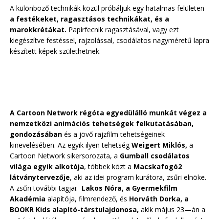
A különböző technikák közül próbáljuk egy hatalmas felületen
a festékeket, ragasztásos technikákat, és a
marokkrétákat.
Papírfecnik ragasztásával, vagy ezt
kiegészítve festéssel, rajzolással, csodálatos nagyméretű lapra
készített képek születhetnek.
A Cartoon Network régóta egyedülálló munkát végez a
nemzetközi animációs tehetségek felkutatásában,
gondozásában
és a jövő rajzfilm tehetségeinek
kinevelésében. Az egyik ilyen tehetség
Weigert Miklós,
a
Cartoon Network sikersorozata, a
Gumball csodálatos
világa egyik alkotója
, többek közt a
Macskafogó2
látványtervezője
, aki az idei program kurátora, zsűri elnöke.
A zsűri további tagjai:
Lakos Nóra, a Gyermekfilm
Akadémia
alapítója, filmrendező, és
Horváth Dorka, a
BOOKR Kids alapító-társtulajdonosa,
akik május 23—án a