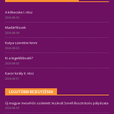
A kőkecske I. rész
2026-08-05
Madárfészek
2026-08-04
Kutya szeretne lenni
2026-08-03
Ki a legelébbvaló?
2026-08-02
Kacor király II. rész
2026-08-01
LEGUTÓBBI BEJEGYZÉSEK
Új magyar mesehős született: lezárult Sorell illusztrációs pályázata
2026-08-03