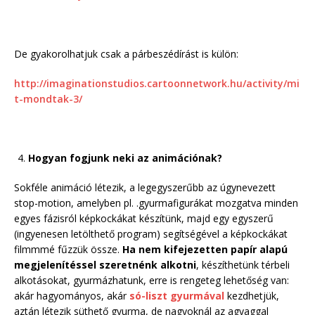
De gyakorolhatjuk csak a párbeszédírást is külön:
http://imaginationstudios.cartoonnetwork.hu/activity/mi
t-mondtak-3/
Hogyan fogjunk neki az animációnak?
Sokféle animáció létezik, a legegyszerűbb az úgynevezett
stop-motion, amelyben pl. .gyurmafigurákat mozgatva minden
egyes fázisról képkockákat készítünk, majd egy egyszerű
(ingyenesen letölthető program) segítségével a képkockákat
filmmmé fűzzük össze.
Ha nem kifejezetten papír alapú
megjelenítéssel szeretnénk alkotni
, készíthetünk térbeli
alkotásokat, gyurmázhatunk, erre is rengeteg lehetőség van:
akár hagyományos, akár
só-liszt gyurmával
kezdhetjük,
aztán létezik süthető gyurma, de nagyoknál az agyaggal