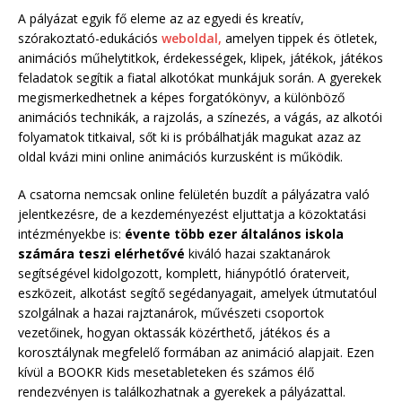
A pályázat egyik fő eleme az az egyedi és kreatív,
szórakoztató-edukációs
weboldal,
amelyen tippek és ötletek,
animációs műhelytitkok, érdekességek, klipek, játékok, játékos
feladatok segítik a fiatal alkotókat munkájuk során. A gyerekek
megismerkedhetnek a képes forgatókönyv, a különböző
animációs technikák, a rajzolás, a színezés, a vágás, az alkotói
folyamatok titkaival, sőt ki is próbálhatják magukat azaz az
oldal kvázi mini online animációs kurzusként is működik.
A csatorna nemcsak online felületén buzdít a pályázatra való
jelentkezésre, de a kezdeményezést eljuttatja a közoktatási
intézményekbe is:
évente több ezer általános iskola
számára teszi elérhetővé
kiváló hazai szaktanárok
segítségével kidolgozott, komplett, hiánypótló óraterveit,
eszközeit, alkotást segítő segédanyagait, amelyek útmutatóul
szolgálnak a hazai rajztanárok, művészeti csoportok
vezetőinek, hogyan oktassák közérthető, játékos és a
korosztálynak megfelelő formában az animáció alapjait. Ezen
kívül a BOOKR Kids mesetableteken és számos élő
rendezvényen is találkozhatnak a gyerekek a pályázattal.