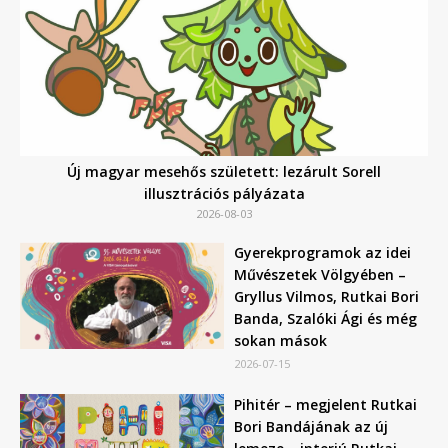
Új magyar mesehős született: lezárult Sorell
illusztrációs pályázata
2026-08-03
Gyerekprogramok az idei
Művészetek Völgyében –
Gryllus Vilmos, Rutkai Bori
Banda, Szalóki Ági és még
sokan mások
2026-07-15
Pihitér – megjelent Rutkai
Bori Bandájának az új