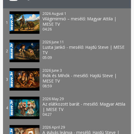
2026 August 1
Világimirmió – mesélő: Magyar Attila |
1
MESE TV
04:26
2026 June 11
Lusta Jankó - mesélő: Hajdú Steve | MESE
2
TV
05:09
2026 June 3
Ihók és Mihók - mesélő: Hajdú Steve |
3
MESE TV
08:59
2026 May 29
Az elátkozott barát - mesélő: Magyar Attila
4
| MESE TV
04:27
2026 April 29
A gulyás leánya - mesélő: Hajdú Steve |