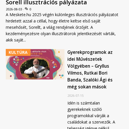
Sorell illusztrációs pályázata
2026-08-03
0
A Meskete.hu 2025 végén különleges illusztrációs pályázatot
hirdetett azzal a céllal, hogy életre keltse első saját
mesehősét, Sorellt, a világ rendjének őrzőjét. A
kezdeményezésre olyan illusztrátorok jelentkezését várták,
akik saját...
Gyerekprogramok az
KULTÚRA
idei Művészetek
Völgyében – Gryllus
Vilmos, Rutkai Bori
Banda, Szalóki Ági és
még sokan mások
2026-07-15
Idén is számtalan
gyerekeknek szóló
programokkal várják a
családokat a szervezők. A
teljesség igénye nélkül