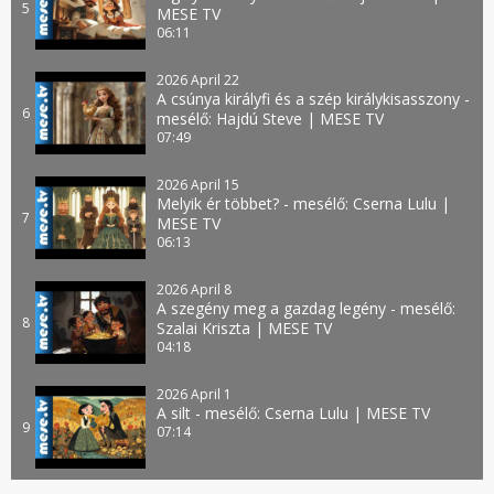
5
MESE TV
06:11
2026 April 22
A csúnya királyfi és a szép királykisasszony -
6
mesélő: Hajdú Steve | MESE TV
07:49
2026 April 15
Melyik ér többet? - mesélő: Cserna Lulu |
7
MESE TV
06:13
2026 April 8
A szegény meg a gazdag legény - mesélő:
8
Szalai Kriszta | MESE TV
04:18
2026 April 1
A silt - mesélő: Cserna Lulu | MESE TV
9
07:14