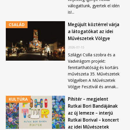
válogattunk, gyertek el idén
is!...
Megújult köztérrel várja
CSALÁD
a látogatókat az idei
Művészetek Völgye
2026-07-15
Szilágyi Csilla szobra és a
Vadvirágom projekt:
fenntarthatóság és kortárs
művészeta 35. Művészetek
Völgyében A Művészetek
Völgye Fesztivál és annak...
Pihitér – megjelent
KULTÚRA
Rutkai Bori Bandájának
az új lemeze – interjú
Rutkai Borival – koncert
az idei Művészetek