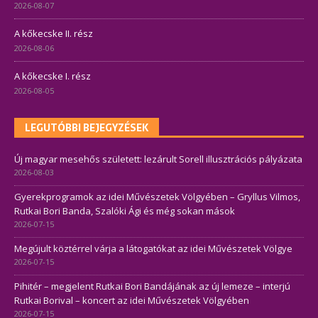
2026-08-07
A kőkecske II. rész
2026-08-06
A kőkecske I. rész
2026-08-05
LEGUTÓBBI BEJEGYZÉSEK
Új magyar mesehős született: lezárult Sorell illusztrációs pályázata
2026-08-03
Gyerekprogramok az idei Művészetek Völgyében – Gryllus Vilmos,
Rutkai Bori Banda, Szalóki Ági és még sokan mások
2026-07-15
Megújult köztérrel várja a látogatókat az idei Művészetek Völgye
2026-07-15
Pihitér – megjelent Rutkai Bori Bandájának az új lemeze – interjú
Rutkai Borival – koncert az idei Művészetek Völgyében
2026-07-15