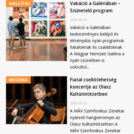
Vakáció a Galériában –
KIÁLLÍTÁS
Szünetelő program
2026-06-29
Vakáció a Galériában:
kedvezményes belépő és
élménydús nyári programok
fiataloknak és családoknak
A Magyar Nemzeti Galéria a
nyári szünetben is
sokszínű...
Fiatal csellótehetség
MUZSIKA
koncertje az Olasz
Kultúrintézetben
2026-06-29
A MÁV Szimfonikus Zenekar
nyáresti hangversenyei az
Olasz Kultúrintézetben A
MÁV Szimfonikus Zenekar