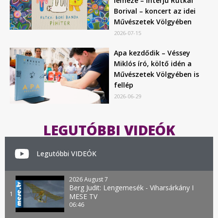
lemeze – interjú Rutkai
Borival – koncert az idei
Művészetek Völgyében
2026-07-15
Apa kezdődik – Véssey
Miklós író, költő idén a
Művészetek Völgyében is
fellép
2026-06-29
LEGUTÓBBI VIDEÓK
Legutóbbi VIDEÓK
2026 August 7
Berg Judit: Lengemesék - Viharsárkány I
1
MESE TV
06:46