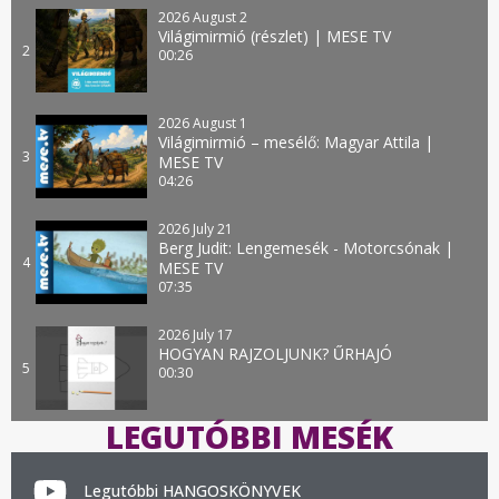
2026 August 2
Világimirmió (részlet) | MESE TV
2
00:26
2026 August 1
Világimirmió – mesélő: Magyar Attila |
3
MESE TV
04:26
2026 July 21
Berg Judit: Lengemesék - Motorcsónak |
4
MESE TV
07:35
2026 July 17
HOGYAN RAJZOLJUNK? ŰRHAJÓ
5
00:30
LEGUTÓBBI MESÉK
Legutóbbi HANGOSKÖNYVEK