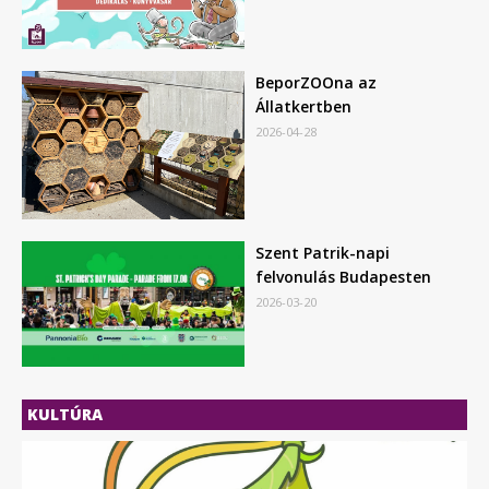
BeporZOOna az
Állatkertben
2026-04-28
Szent Patrik-napi
felvonulás Budapesten
2026-03-20
KULTÚRA