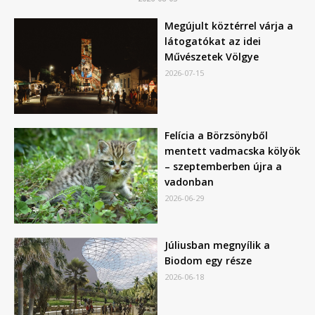
Megújult köztérrel várja a
látogatókat az idei
Művészetek Völgye
2026-07-15
Felícia a Börzsönyből
mentett vadmacska kölyök
– szeptemberben újra a
vadonban
2026-06-29
Júliusban megnyílik a
Biodom egy része
2026-06-18