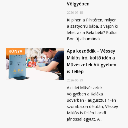
Völgyében
2026-07-15
Ki pihen a Pihitéren, milyen
a szatyorrú bába, s vajon ki
lehet az a Béla bébi? Rutkai
Bori új albumának...
Apa kezdődik – Véssey
KÖNYV
Miklós író, költő idén a
Művészetek Völgyében
is fellép
2026-06-29
Az idei Művészetek
Völgyében a Kaláka
udvarban - augusztus 1-én
szombaton délután, Véssey
Miklós is fellép Lackfi
Jánossal együtt. A...