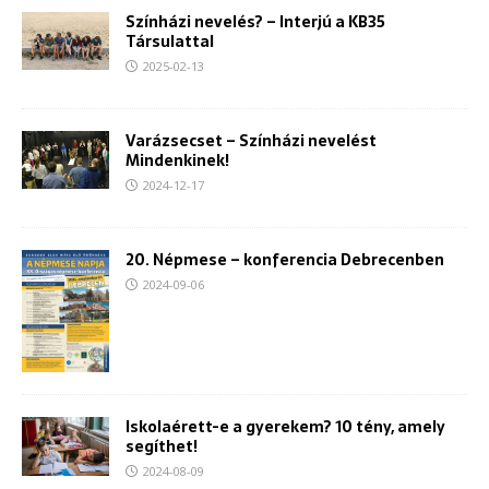
Színházi nevelés? – Interjú a KB35
Társulattal
2025-02-13
Varázsecset – Színházi nevelést
Mindenkinek!
2024-12-17
20. Népmese – konferencia Debrecenben
2024-09-06
Iskolaérett-e a gyerekem? 10 tény, amely
segíthet!
2024-08-09