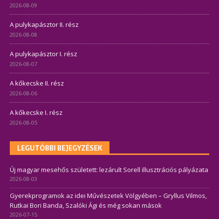
2026-08-09
A pulykapásztor II. rész
2026-08-08
A pulykapásztor I. rész
2026-08-07
A kőkecske II. rész
2026-08-06
A kőkecske I. rész
2026-08-05
LEGUTÓBBI BEJEGYZÉSEK
Új magyar mesehős született: lezárult Sorell illusztrációs pályázata
2026-08-03
Gyerekprogramok az idei Művészetek Völgyében – Gryllus Vilmos,
Rutkai Bori Banda, Szalóki Ági és még sokan mások
2026-07-15