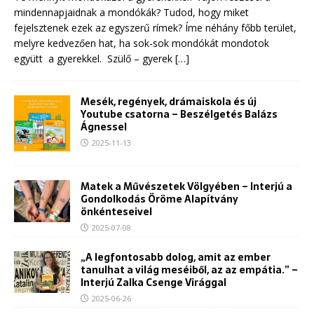
mindennapjaidnak a mondókák? Tudod, hogy miket
fejelsztenek ezek az egyszerű rímek? Íme néhány főbb terület,
melyre kedvezően hat, ha sok-sok mondókát mondotok
együtt a gyerekkel. Szülő – gyerek
[…]
Mesék, regények, drámaiskola és új
Youtube csatorna – Beszélgetés Balázs
Ágnessel
2025-11-13
Matek a Művészetek Völgyében – Interjú a
Gondolkodás Öröme Alapítvány
önkénteseivel
2025-07-08
„A legfontosabb dolog, amit az ember
tanulhat a világ meséiből, az az empátia.” –
Interjú Zalka Csenge Virággal
2025-06-26