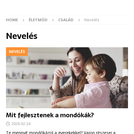
HOME
ÉLETMÓD
CSALÁD
Nevelés
Nevelés
NEVELÉS
Mit fejlesztenek a mondókák?
2026-02-24
Te mennyit mondókázol a gyerekekkel? Vajon részesei a