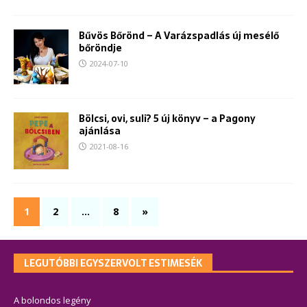
Bűvös Bőrönd – A Varázspadlás új mesélő
bőröndje
2024-07-10
Bölcsi, ovi, suli? 5 új könyv – a Pagony
ajánlása
2021-08-16
1
2
…
8
»
LEGUTÓBBI EGYSZERVOLT ESTIMESÉK
A bolondos legény