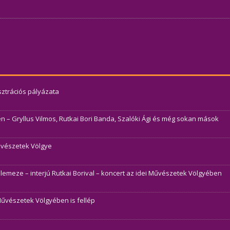
usztrációs pályázata
– Gryllus Vilmos, Rutkai Bori Banda, Szalóki Ági és még sokan mások
Művészetek Völgye
j lemeze – interjú Rutkai Borival – koncert az idei Művészetek Völgyében
Művészetek Völgyében is fellép