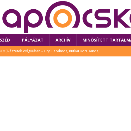
SZÉD
PÁLYÁZAT
ARCHÍV
MINŐSÍTETT TARTALM
 Művészetek Völgyében – Gryllus Vilmos, Rutkai Bori Banda,
TÚRA
 a látogatókat az idei Művészetek Völgye
CSALÁD
i Bori Bandájának az új lemeze – interjú Rutkai Borival – koncert az
A
klós író, költő idén a Művészetek Völgyében is fellép
KÖNYV
tt: lezárult Sorell illusztrációs pályázata
CSALÁD