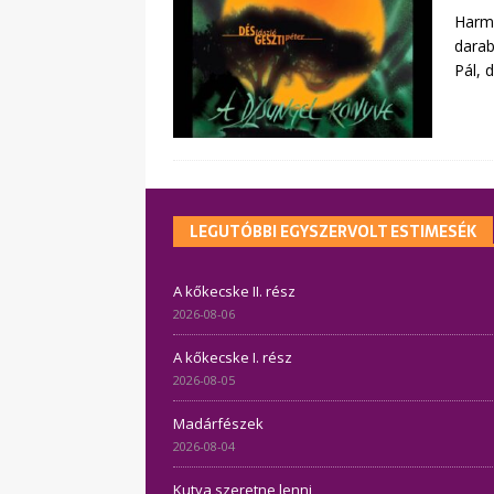
Harmi
darab
Pál, 
LEGUTÓBBI EGYSZERVOLT ESTIMESÉK
A kőkecske II. rész
2026-08-06
A kőkecske I. rész
2026-08-05
Madárfészek
2026-08-04
Kutya szeretne lenni