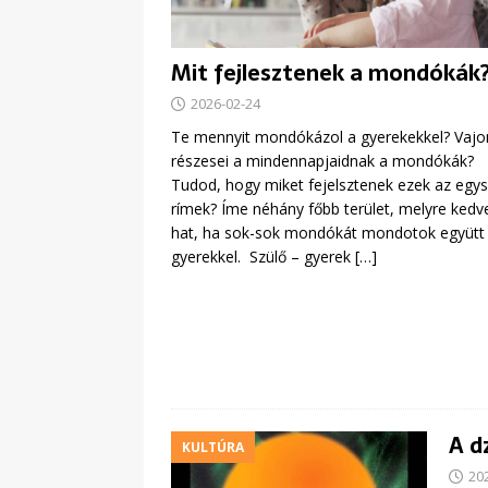
Mit fejlesztenek a mondókák
2026-02-24
Te mennyit mondókázol a gyerekekkel? Vajo
részesei a mindennapjaidnak a mondókák?
Tudod, hogy miket fejelsztenek ezek az egy
rímek? Íme néhány főbb terület, melyre ked
hat, ha sok-sok mondókát mondotok együtt
gyerekkel. Szülő – gyerek
[…]
A d
KULTÚRA
20