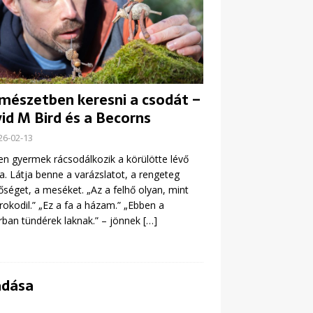
mészetben keresni a csodát –
id M Bird és a Becorns
26-02-13
n gyermek rácsodálkozik a körülötte lévő
ra. Látja benne a varázslatot, a rengeteg
őséget, a meséket. „Az a felhő olyan, mint
rokodil.” „Ez a fa a házam.” „Ebben a
ban tündérek laknak.” – jönnek
[…]
adása