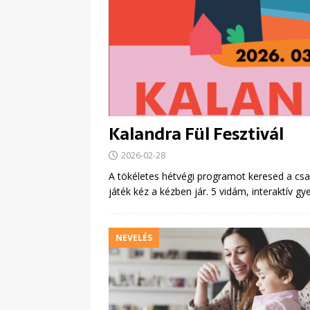
Kalandra Fül Fesztivál
2026-02-28
A tökéletes hétvégi programot keresed a csal
játék kéz a kézben jár. 5 vidám, interaktív
NEVELÉS