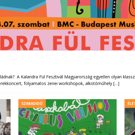
ádnak? A Kalandra Fül Fesztivál Magyarország egyetlen olyan klasszik
 gyerekkoncert, folyamatos zenei workshopok, alkotóműhely
[…]
SZABADIDŐ
ÉLE