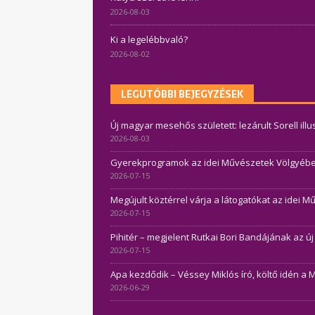
2026-08-03
Ki a legelébbvaló?
2026-08-02
LEGUTÓBBI BEJEGYZÉSEK
Új magyar mesehős született: lezárult Sorell ill
2026-08-03
Gyerekprogramok az idei Művészetek Völgyében 
2026-07-15
Megújult köztérrel várja a látogatókat az idei 
2026-07-15
Pihitér – megjelent Rutkai Bori Bandájának az ú
2026-07-15
Apa kezdődik – Véssey Miklós író, költő idén a 
2026-06-29