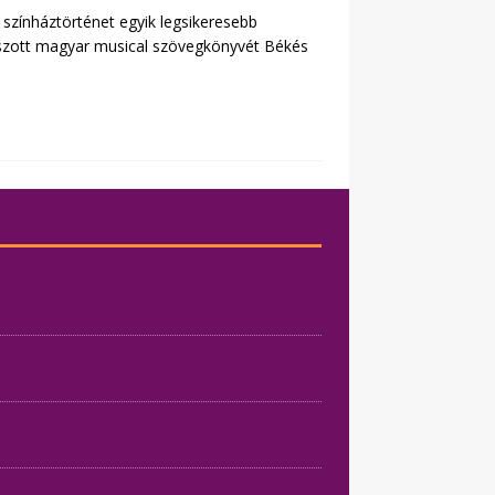
színháztörténet egyik legsikeresebb
tszott magyar musical szövegkönyvét Békés