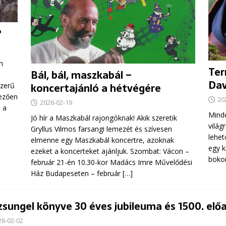
?
n
Ter
Bál, bál, maszkabál –
Dav
koncertajánló a hétvégére
szerű
vezően
20
2026-02-19
 a
Minde
Jó hír a Maszkabál rajongóknak! Akik szeretik
világ
Gryllus Vilmos farsangi lemezét és szívesen
lehet
elmenne egy Maszkabál koncertre, azoknak
egy k
ezeket a koncerteket ajánljuk. Szombat: Vácon –
bokor
február 21-én 10.30-kor Madács Imre Művelődési
Ház Budapeseten – február
[…]
zsungel könyve 30 éves jubileuma és 1500. elő
26-02-02