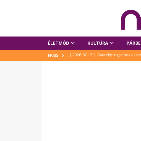
ÉLETMÓD
KULTÚRA
PÁRBE
[ 2026-07-15 ]
Gyerekprogramok az idei
FRISS
Szalóki Ági és még sokan mások
KUL
[ 2026-07-15 ]
Megújult köztérrel várja
[ 2026-07-15 ]
Pihitér – megjelent Rutka
idei Művészetek Völgyében
KULTÚR
[ 2026-06-29 ]
Apa kezdődik – Véssey Mi
[ 2026-08-03 ]
Új magyar mesehős születe