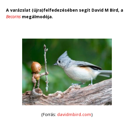
A varázslat (újra)felfedezésében segít David M Bird, a
Becorns
megálmodója.
(Forrás:
davidmbird.com
)