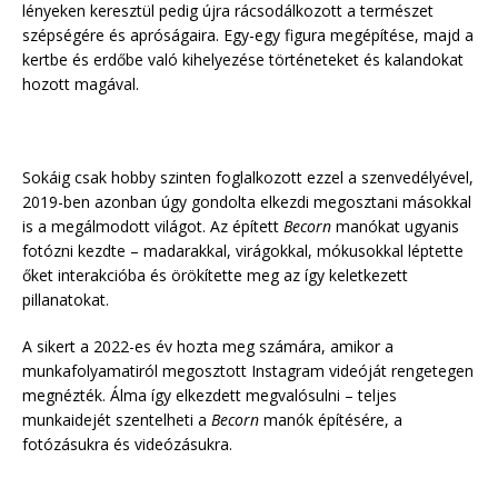
lényeken keresztül pedig újra rácsodálkozott a természet
szépségére és apróságaira. Egy-egy figura megépítése, majd a
kertbe és erdőbe való kihelyezése történeteket és kalandokat
hozott magával.
Sokáig csak hobby szinten foglalkozott ezzel a szenvedélyével,
2019-ben azonban úgy gondolta elkezdi megosztani másokkal
is a megálmodott világot. Az épített
Becorn
manókat ugyanis
fotózni kezdte – madarakkal, virágokkal, mókusokkal léptette
őket interakcióba és örökítette meg az így keletkezett
pillanatokat.
A sikert a 2022-es év hozta meg számára, amikor a
munkafolyamatiról megosztott Instagram videóját rengetegen
megnézték. Álma így elkezdett megvalósulni – teljes
munkaidejét szentelheti a
Becorn
manók építésére, a
fotózásukra és videózásukra.