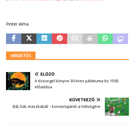
Pintér Alma
HIRDETÉS
ELŐZŐ
A dzsungel könyve 30 éves jubileuma és 1500.
előadása
KÖVETKEZŐ
Bál, bál, maszkabál – koncertajánló a hétvégére