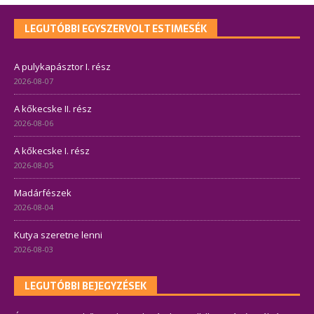
LEGUTÓBBI EGYSZERVOLT ESTIMESÉK
A pulykapásztor I. rész
2026-08-07
A kőkecske II. rész
2026-08-06
A kőkecske I. rész
2026-08-05
Madárfészek
2026-08-04
Kutya szeretne lenni
2026-08-03
LEGUTÓBBI BEJEGYZÉSEK