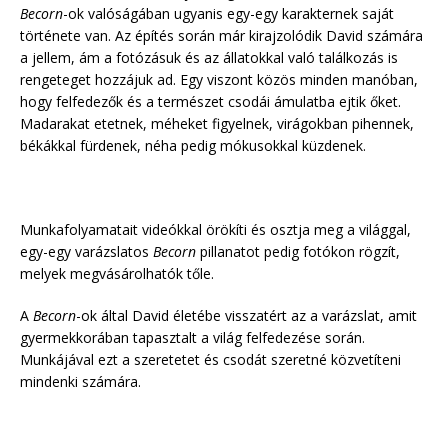
Becorn
-ok valóságában ugyanis egy-egy karakternek saját
története van. Az építés során már kirajzolódik David számára
a jellem, ám a fotózásuk és az állatokkal való találkozás is
rengeteget hozzájuk ad. Egy viszont közös minden manóban,
hogy felfedezők és a természet csodái ámulatba ejtik őket.
Madarakat etetnek, méheket figyelnek, virágokban pihennek,
békákkal fürdenek, néha pedig mókusokkal küzdenek.
Munkafolyamatait videókkal örökíti és osztja meg a világgal,
egy-egy varázslatos
Becorn
pillanatot pedig fotókon rögzít,
melyek megvásárolhatók tőle.
A
Becorn
-ok által David életébe visszatért az a varázslat, amit
gyermekkorában tapasztalt a világ felfedezése során.
Munkájával ezt a szeretetet és csodát szeretné közvetíteni
mindenki számára.