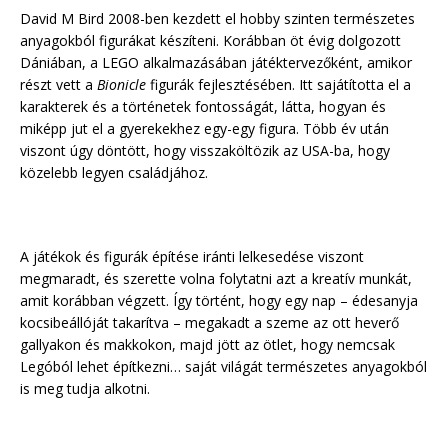
David M Bird 2008-ben kezdett el hobby szinten természetes
anyagokból figurákat készíteni. Korábban öt évig dolgozott
Dániában, a LEGO alkalmazásában játéktervezőként, amikor
részt vett a
Bionicle
figurák fejlesztésében. Itt sajátította el a
karakterek és a történetek fontosságát, látta, hogyan és
miképp jut el a gyerekekhez egy-egy figura. Több év után
viszont úgy döntött, hogy visszaköltözik az USA-ba, hogy
közelebb legyen családjához.
A játékok és figurák építése iránti lelkesedése viszont
megmaradt, és szerette volna folytatni azt a kreatív munkát,
amit korábban végzett. Így történt, hogy egy nap – édesanyja
kocsibeállóját takarítva – megakadt a szeme az ott heverő
gallyakon és makkokon, majd jött az ötlet, hogy nemcsak
Legóból lehet építkezni… saját világát természetes anyagokból
is meg tudja alkotni.