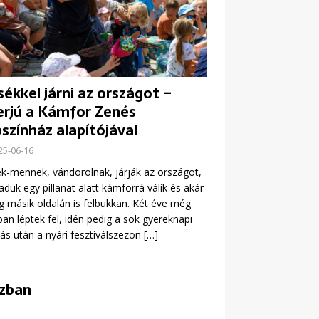
ékkel járni az országot –
erjú a Kámfor Zenés
színház alapítójával
25-06-16
k-mennek, vándorolnak, járják az országot,
aduk egy pillanat alatt kámforrá válik és akár
ág másik oldalán is felbukkan. Két éve még
ban léptek fel, idén pedig a sok gyereknapi
ás után a nyári fesztiválszezon
[…]
ázban