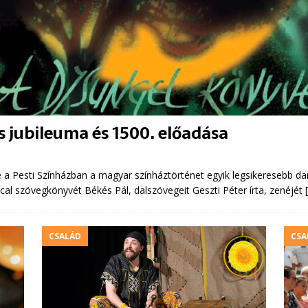
s jubileuma és 1500. előadása
 a Pesti Színházban a magyar színháztörténet egyik legsikeresebb da
al szövegkönyvét Békés Pál, dalszövegeit Geszti Péter írta, zenéjét
CSALÁD
CSA