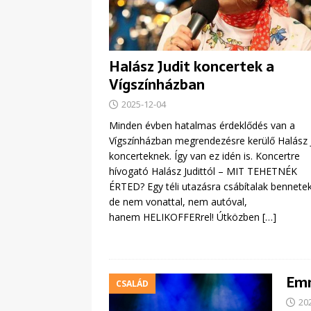
Halász Judit koncertek a
Vígszínházban
2025-12-04
Minden évben hatalmas érdeklődés van a
Vígszínházban megrendezésre kerülő Halász J
koncerteknek. Így van ez idén is. Koncertre
hívogató Halász Judittól – MIT TEHETNÉK
ÉRTED? Egy téli utazásra csábítalak bennetek
de nem vonattal, nem autóval,
hanem HELIKOFFERrel! Útközben
[…]
Emm
CSALÁD
20