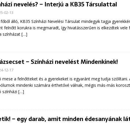
nházi nevelés? – Interjú a KB35 Társulattal
25-02-13
 főből álló, KB35 Színházi Nevelési Társulat mindegyik tagja gyerekkén
nt felnőtt korukra is megmaradt, így hivatásszerűen is elkezdtek vele 
a színházat
[…]
ázsecset – Színházi nevelést Mindenkinek!
24-12-17
ó mese a felnőtteket és a gyerekeket is egyaránt meg tudja szólítani. A
ólumok mindenki számára érthetővé válnak, mégis más-más koroszt
ó színházi
[…]
tik! – egy darab, amit minden édesanyának lát