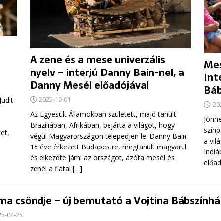
A zene és a mese univerzális
Mes
nyelv – interjú Danny Bain-nel, a
Int
Danny Mesél előadójával
Báb
2025-10-01
udit
20
Az Egyesült Államokban született, majd tanult
Jönne
Brazíliában, Afrikában, bejárta a világot, hogy
színp
et,
végül Magyarországon telepedjen le. Danny Bain
a vil
15 éve érkezett Budapestre, megtanult magyarul
Indiá
és elkezdte járni az országot, azóta mesél és
előad
zenél a fiatal
[…]
a csöndje – új bemutató a Vojtina Bábszính
25-04-25