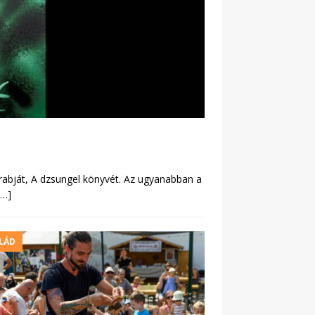
rabját, A dzsungel könyvét. Az ugyanabban a
[…]
LÁD