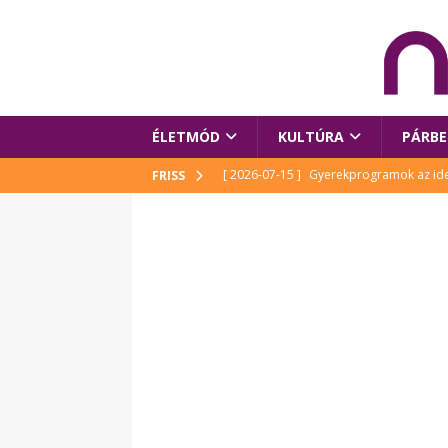
ÉLETMÓD
KULTÚRA
PÁRBE
[ 2026-07-15 ]
Gyerekprogramok az idei
FRISS
Szalóki Ági és még sokan mások
KUL
[ 2026-07-15 ]
Megújult köztérrel várja
[ 2026-07-15 ]
Pihitér – megjelent Rutka
idei Művészetek Völgyében
KULTÚR
[ 2026-06-29 ]
Apa kezdődik – Véssey Mi
[ 2026-08-03 ]
Új magyar mesehős születe