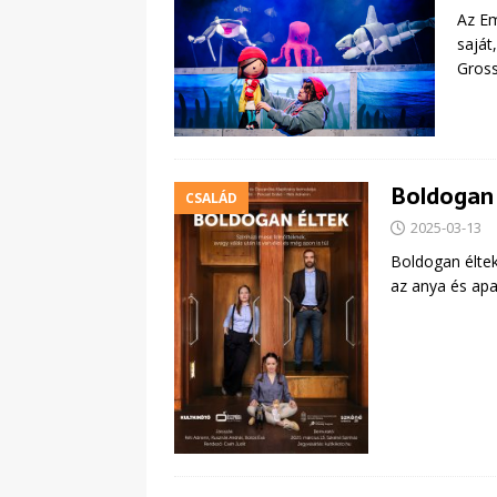
Az Em
saját
Gross
Boldogan 
CSALÁD
2025-03-13
Boldogan éltek
az anya és apa