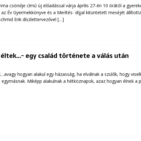
ma csöndje című új előadással várja április 27-én 10 órától a gyerek
, az Év Gyermekkönyve és a Merítés- díjjal kitüntetett meséjét állíto
chmid Erik díszlettervezővel
[…]
éltek…- egy család története a válás után
…avagy hogyan alakul egy házasság, ha elválnak a szülők, hogy visel
 egymásnak. Miképp alakulnak a hétköznapok, azaz hogyan élnek a p