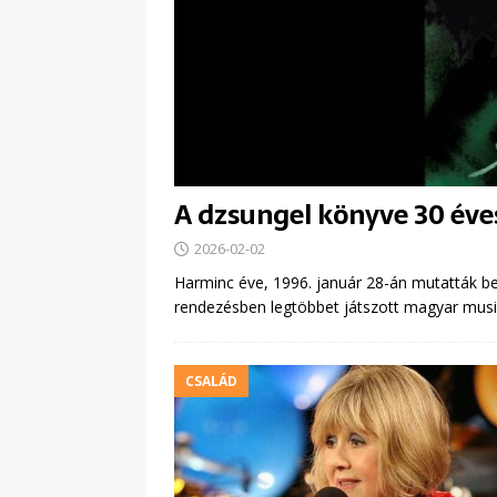
A dzsungel könyve 30 éve
2026-02-02
Harminc éve, 1996. január 28-án mutatták be
rendezésben legtöbbet játszott magyar music
CSALÁD