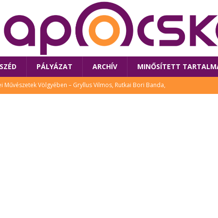
SZÉD
PÁLYÁZAT
ARCHÍV
MINŐSÍTETT TARTALM
 Művészetek Völgyében – Gryllus Vilmos, Rutkai Bori Banda,
TÚRA
 a látogatókat az idei Művészetek Völgye
CSALÁD
i Bori Bandájának az új lemeze – interjú Rutkai Borival – koncert az
A
klós író, költő idén a Művészetek Völgyében is fellép
KÖNYV
tt: lezárult Sorell illusztrációs pályázata
CSALÁD