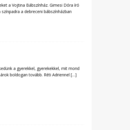
eket a Vojtina Bábszínház. Gimesi Dóra író
tta színpadra a debreceni bábszínházban
kedünk a gyerekkel, gyerekekkel, mit mond
árok boldogan tovább. Réti Adriennel
[…]