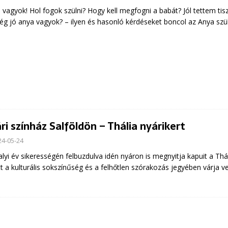
 vagyok! Hol fogok szülni? Hogy kell megfogni a babát? Jól tettem t
Elég jó anya vagyok? – ilyen és hasonló kérdéseket boncol az Anya szü
ri színház Salföldön – Thália nyárikert
24-05-24
alyi év sikerességén felbuzdulva idén nyáron is megnyitja kapuit a Thál
t a kulturális sokszínűség és a felhőtlen szórakozás jegyében várja ve