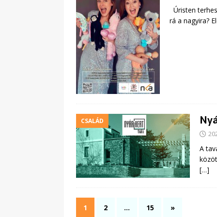
Úristen terhes
rá a nagyira? 
Nyá
CSALÁD
20
A tav
közöt
[…]
1
2
…
15
»