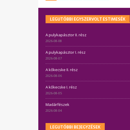
LEGUTÓBBI EGYSZERVOLT ESTIMESÉK
A pulykapásztor II. rész
2026-08-08
A pulykapásztor I. rész
2026-08-07
A kőkecske II. rész
2026-08-06
A kőkecske I. rész
2026-08-05
Madárfészek
2026-08-04
LEGUTÓBBI BEJEGYZÉSEK