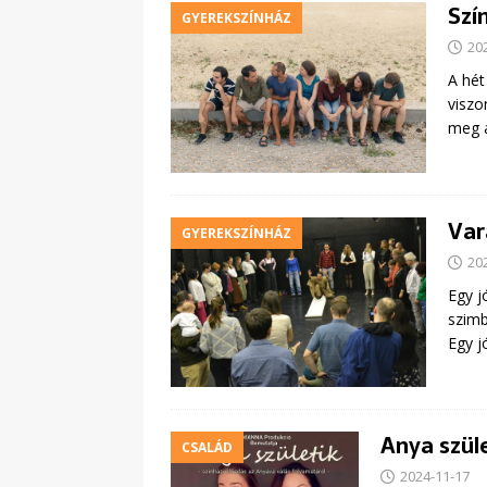
Szí
GYEREKSZÍNHÁZ
20
A hét
viszo
meg 
Var
GYEREKSZÍNHÁZ
20
Egy j
szimb
Egy j
Anya szüle
CSALÁD
2024-11-17