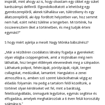
inspirált, mint ahogy az is, hogy olvastam egy cikket egy süket
kardszárnyú delfinről. Elgondolkodtatott a lehetőség egy
gyerekszereplőről, akinek túlhallása van, túlérzékeny és egy
állatszereplőről, aki épp fordított helyzetben van, hisz semmit
nem hall, ezért nehéz túlélnie a tengerben. Mi történik, ha
összeeresztem őket a történetben, és meg tudják érteni
egymást?”
S hogy miért ajánlja a mesét Nagy Mónika bábszínész?
„Már a nézőtéren csodálatos látvány fogadja a gyerekeket:
olyan világba csöppengetnek, amit a Vojtinában még nem
láthattak, hisz tengeri élőlények elevenednek meg a színpadon.
Láthatunk polipot, fehércápát, pörölycápát, ráját, tengeri
csillagokat, medúzákat, lamantint. Hangulatos a zenei
atmoszféra is, amiben szó szerint lubickolhatnak végig az
előadás folyamán. Ha pedig a tartalom felől közelítünk, a
történet olyan kérdéseket vet fel, mint a barátság,
felelősségvállalás, önmagunk legyőzése, egymás segítése és
elfogadása, amelyek meghatározóak a 6 éven felüli korosztály
számára is.”