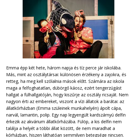
Emma épp két hete, három napja és tíz perce jár iskolába.
Más, mint az osztálytársai: különösen érzékeny a zajokra, és
retteg, ha meg kell szólalnia mások előtt. Számára az iskola
maga a felfoghatatlan, dübörgő káosz, ezért tengerzúgást
hallgat a fülhallgatóján, hogy kiszűrje az osztály ricsaját. Nem
nagyon érti az embereket, viszont a vízi állatok a barátai: az
állatkórházban (Emma szüleinek munkahelyén) ápolt cápa,
narvál, lamantin, polip. Egy nap legyengült kardszárnyú delfin
érkezik az akvárium állatkórházába. Fülöp, a kis delfin nem
találja a helyét a többi állat között, de nem maradhat a
kórházban, hiszen láthatóan semmilyen betegsége nincsen.