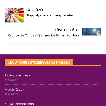
ELŐZŐ
Rajzpályázat eredményhirdetés
KÖVETKEZŐ
Csongor és Tünde – új animációs film a mozikban
LEGUTÓBBI EGYSZERVOLT ESTIMESÉK
A kőkecske I. rész
2026-08-05
Madárfészek
2026-08-04
Kutya szeretne lenni