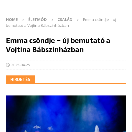
HOME
ÉLETMÓD
CSALÁD
Emma csöndje – új
bemutató a Vojtina Bábszínházban
Emma csöndje – új bemutató a
Vojtina Bábszínházban
2025-04-25
HIRDETÉS