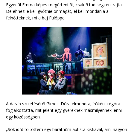
Egyedül Emma képes megérteni őt, csak ő tud segíteni rajta.
De ehhez le kell győznie önmagát, el kell mondania a
felnőtteknek, mi a baj Fülöppel.
A darab születéséről Gimesi Dóra elmondta, íróként régóta
foglalkoztatta, mit jelent egy gyereknek másmilyennek lenni
egy közösségben.
„Sok időt töltöttem egy barátnőm autista kisfiával, ami nagyon