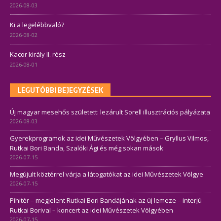
2026-08-03
Ki a legelébbvaló?
2026-08-02
Kacor király II. rész
2026-08-01
LEGUTÓBBI BEJEGYZÉSEK
Új magyar mesehős született: lezárult Sorell illusztrációs pályázata
2026-08-03
Gyerekprogramok az idei Művészetek Völgyében – Gryllus Vilmos,
Rutkai Bori Banda, Szalóki Ági és még sokan mások
2026-07-15
Megújult köztérrel várja a látogatókat az idei Művészetek Völgye
2026-07-15
Pihitér – megjelent Rutkai Bori Bandájának az új lemeze – interjú
Rutkai Borival – koncert az idei Művészetek Völgyében
2026-07-15