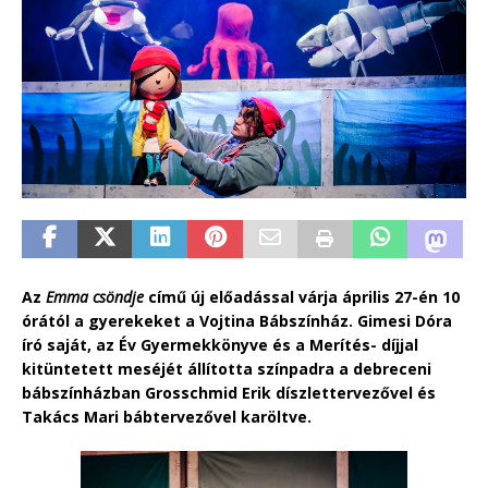
Az
Emma csöndje
című új előadással várja április 27-én 10
órától a gyerekeket a Vojtina Bábszínház. Gimesi Dóra
író saját, az Év Gyermekkönyve és a Merítés- díjjal
kitüntetett meséjét állította színpadra a debreceni
bábszínházban Grosschmid Erik díszlettervezővel és
Takács Mari bábtervezővel karöltve.