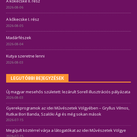
A kőkecske II. rész
2026-08-06
A kőkecske I. rész
2026-08-05
Madárfészek
2026-08-04
Kutya szeretne lenni
2026-08-03
LEGUTÓBBI BEJEGYZÉSEK
Új magyar mesehős született: lezárult Sorell illusztrációs pályázata
2026-08-03
Gyerekprogramok az idei Művészetek Völgyében – Gryllus Vilmos,
Rutkai Bori Banda, Szalóki Ági és még sokan mások
2026-07-15
Megújult köztérrel várja a látogatókat az idei Művészetek Völgye
2026-07-15