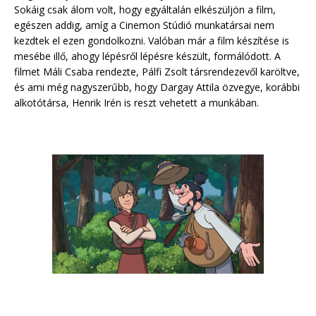
Sokáig csak álom volt, hogy egyáltalán elkészüljön a film,
egészen addig, amíg a Cinemon Stúdió munkatársai nem
kezdtek el ezen gondolkozni. Valóban már a film készítése is
mesébe illő, ahogy lépésről lépésre készült, formálódott. A
filmet Máli Csaba rendezte, Pálfi Zsolt társrendezevől karöltve,
és ami még nagyszerűbb, hogy Dargay Attila özvegye, korábbi
alkotótársa, Henrik Irén is reszt vehetett a munkában.