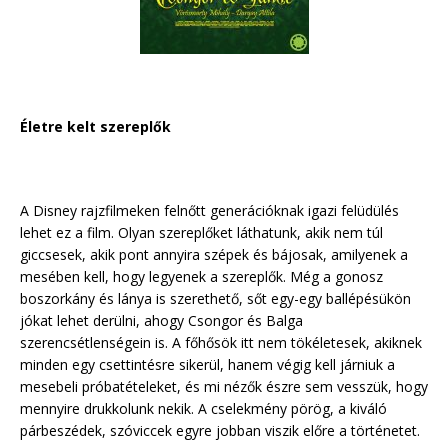
Életre kelt szereplők
A Disney rajzfilmeken felnőtt generációknak igazi felüdülés
lehet ez a film. Olyan szereplőket láthatunk, akik nem túl
giccsesek, akik pont annyira szépek és bájosak, amilyenek a
mesében kell, hogy legyenek a szereplők. Még a gonosz
boszorkány és lánya is szerethető, sőt egy-egy ballépésükön
jókat lehet derülni, ahogy Csongor és Balga
szerencsétlenségein is. A főhősök itt nem tökéletesek, akiknek
minden egy csettintésre sikerül, hanem végig kell járniuk a
mesebeli próbatételeket, és mi nézők észre sem vesszük, hogy
mennyire drukkolunk nekik. A cselekmény pörög, a kiváló
párbeszédek, szóviccek egyre jobban viszik előre a történetet.