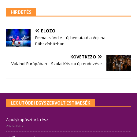
HIRDETÉS
ELŐZŐ
Emma csöndje – új bemutató a Vojtina
Bábszínházban
KÖVETKEZŐ
Valahol Európában – Szalai Kriszta új rendezése
LEGUTÓBBI EGYSZERVOLT ESTIMESÉK
A pulykapásztor I. rész
2026-08-07