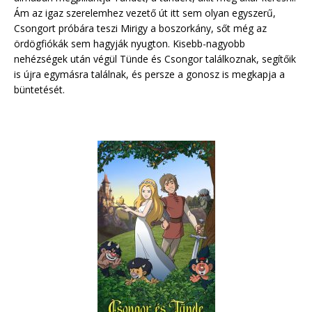
Ám az igaz szerelemhez vezető út itt sem olyan egyszerű,
Csongort próbára teszi Mirigy a boszorkány, sőt még az
ördögfiókák sem hagyják nyugton. Kisebb-nagyobb
nehézségek után végül Tünde és Csongor találkoznak, segítőik
is újra egymásra találnak, és persze a gonosz is megkapja a
büntetését.