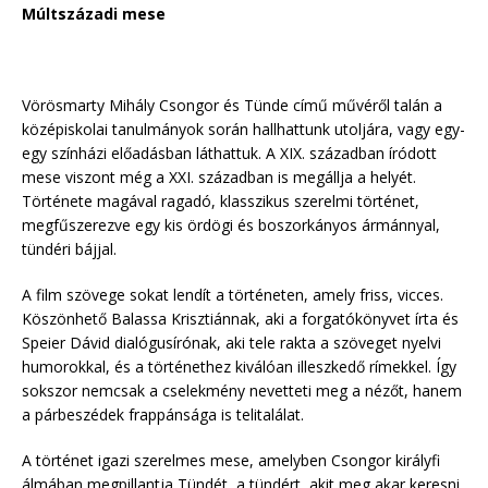
Múltszázadi mese
Vörösmarty Mihály Csongor és Tünde című művéről talán a
középiskolai tanulmányok során hallhattunk utoljára, vagy egy-
egy színházi előadásban láthattuk. A XIX. században íródott
mese viszont még a XXI. században is megállja a helyét.
Története magával ragadó, klasszikus szerelmi történet,
megfűszerezve egy kis ördögi és boszorkányos ármánnyal,
tündéri bájjal.
A film szövege sokat lendít a történeten, amely friss, vicces.
Köszönhető Balassa Krisztiánnak, aki a forgatókönyvet írta és
Speier Dávid dialógusírónak, aki tele rakta a szöveget nyelvi
humorokkal, és a történethez kiválóan illeszkedő rímekkel. Így
sokszor nemcsak a cselekmény nevetteti meg a nézőt, hanem
a párbeszédek frappánsága is telitalálat.
A történet igazi szerelmes mese, amelyben Csongor királyfi
álmában megpillantja Tündét, a tündért, akit meg akar keresni.