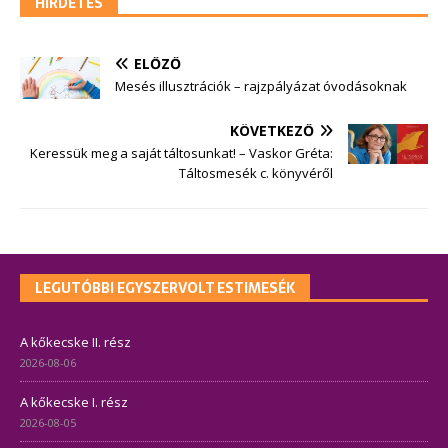
HIRDETÉS
ELŐZŐ
Mesés illusztrációk – rajzpályázat óvodásoknak
KÖVETKEZŐ
Keressük meg a saját táltosunkat! – Vaskor Gréta:
Táltosmesék c. könyvéről
LEGUTÓBBI EGYSZERVOLT ESTIMESÉK
A kőkecske II. rész
2026-08-06
A kőkecske I. rész
2026-08-05