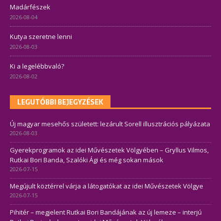
Madárfészek
2026-08-04
Kutya szeretne lenni
2026-08-03
Ki a legelébbvaló?
2026-08-02
LEGUTÓBBI BEJEGYZÉSEK
Új magyar mesehős született: lezárult Sorell illusztrációs pályázata
2026-08-03
Gyerekprogramok az idei Művészetek Völgyében – Gryllus Vilmos,
Rutkai Bori Banda, Szalóki Ági és még sokan mások
2026-07-15
Megújult köztérrel várja a látogatókat az idei Művészetek Völgye
2026-07-15
Pihitér – megjelent Rutkai Bori Bandájának az új lemeze – interjú