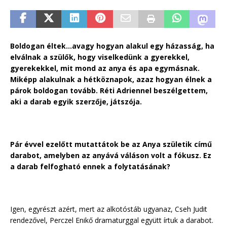
Boldogan éltek…avagy hogyan alakul egy házasság, ha
elválnak a szülők, hogy viselkedünk a gyerekkel,
gyerekekkel, mit mond az anya és apa egymásnak.
Miképp alakulnak a hétköznapok, azaz hogyan élnek a
párok boldogan tovább. Réti Adriennel beszélgettem,
aki a darab egyik szerzője, játszója.
Pár évvel ezelőtt mutattátok be az Anya születik című
darabot, amelyben az anyává váláson volt a fókusz. Ez
a darab felfogható ennek a folytatásának?
Igen, egyrészt azért, mert az alkotóstáb ugyanaz, Cseh Judit
rendezővel, Perczel Enikő dramaturggal együtt írtuk a darabot.