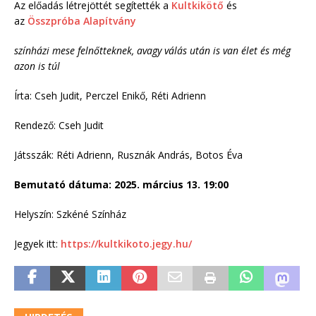
Az előadás létrejöttét segítették a
Kultkikötő
és
az
Összpróba Alapítvány
színházi mese felnőtteknek, avagy válás után is van élet és még
azon is túl
Írta: Cseh Judit, Perczel Enikő, Réti Adrienn
Rendező: Cseh Judit
Játsszák: Réti Adrienn, Rusznák András, Botos Éva
Bemutató dátuma: 2025. március 13. 19:00
Helyszín: Szkéné Színház
Jegyek itt:
https://kultkikoto.jegy.hu/