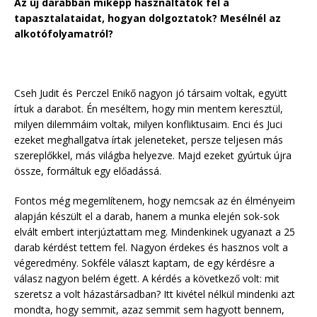
Az új darabban miképp használtátok fel a
tapasztalataidat, hogyan dolgoztatok? Mesélnél az
alkotófolyamatról?
Cseh Judit és Perczel Enikő nagyon jó társaim voltak, együtt
írtuk a darabot. Én meséltem, hogy min mentem keresztül,
milyen dilemmáim voltak, milyen konfliktusaim. Enci és Juci
ezeket meghallgatva írtak jeleneteket, persze teljesen más
szereplőkkel, más világba helyezve. Majd ezeket gyúrtuk újra
össze, formáltuk egy előadássá.
Fontos még megemlítenem, hogy nemcsak az én élményeim
alapján készült el a darab, hanem a munka elején sok-sok
elvált embert interjúztattam meg. Mindenkinek ugyanazt a 25
darab kérdést tettem fel. Nagyon érdekes és hasznos volt a
végeredmény. Sokféle választ kaptam, de egy kérdésre a
válasz nagyon belém égett. A kérdés a következő volt: mit
szeretsz a volt házastársadban? Itt kivétel nélkül mindenki azt
mondta, hogy semmit, azaz semmit sem hagyott bennem,