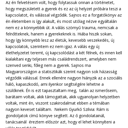
Az én felvetésem volt, hogy folytassuk onnan a történetet,
hogy megszületett a gyerek és ez az új helyzet próbára teszi a
kapcsolatot, és válással végződik. Sajnos ez a forgatókönyv az
én életemben is így alakult, és most utólag nézve egyáltalán
nem ez a könnyebbik út. A válás szörnyű trauma, nemcsak a
felnőtteknek, hanem a gyerekeknek is. Hiába hiszik sokan,
hogy így könnyebb lesz az életük, kevesebb veszekedés, új
kapcsolatok, szerintem ez nem igaz. A válás egy új
élethelyzetet teremt, új kapcsolódást a két félnek, és innen kell
kialakítani egy teljesen más családrendszert, amelyben nem
szenved senki, főleg nem a gyerek. Sajnos ma
Magyarországon a statisztikák szerint nagyon sok házasság
végződik válással. Ennek ellenére nagyon hiányzik az a szociális
háló, kapaszkodó, ami ilyenkor segítségére lehetne a
szülőknek. Én is ezt tapasztaltam meg, talán az ismerőseim,
barátaim voltak, akik támogattak, akik ugyanolyan helyzetben
voltak, mint én, viszont szakirodalmat ebben a témában
nagyon keveset találtam. Nekem Gyurkó Szilvia: Rám is
gondoljatok című könyve segített. Az ő gondolatainál,
tanácsainál éreztem először azt, hogy el lehet könnyíteni a