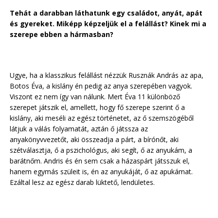
Tehát a darabban láthatunk egy családot, anyát, apát
és gyereket. Miképp képzeljük el a felállást? Kinek mi a
szerepe ebben a hármasban?
Ugye, ha a klasszikus felállást nézzük Rusznák András az apa,
Botos Éva, a kislány én pedig az anya szerepében vagyok.
Viszont ez nem így van nálunk. Mert Éva 11 különböző
szerepet játszik el, amellett, hogy fő szerepe szerint ő a
kislány, aki meséli az egész történetet, az ő szemszögéből
látjuk a válás folyamatát, aztán ő játssza az
anyakönyvvezetőt, aki összeadja a párt, a bírónőt, aki
szétválasztja, ő a pszichológus, aki segít, ő az anyukám, a
barátnőm. Andris és én sem csak a házaspárt játsszuk el,
hanem egymás szüleit is, én az anyukáját, ő az apukámat.
Ezáltal lesz az egész darab lüktető, lendületes.