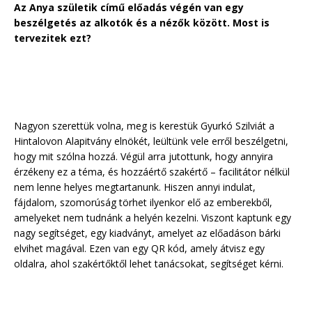
Az Anya születik című előadás végén van egy
beszélgetés az alkotók és a nézők között. Most is
tervezitek ezt?
Nagyon szerettük volna, meg is kerestük Gyurkó Szilviát a
Hintalovon Alapitvány elnökét, leültünk vele erről beszélgetni,
hogy mit szólna hozzá. Végül arra jutottunk, hogy annyira
érzékeny ez a téma, és hozzáértő szakértő – facilitátor nélkül
nem lenne helyes megtartanunk. Hiszen annyi indulat,
fájdalom, szomorúság törhet ilyenkor elő az emberekből,
amelyeket nem tudnánk a helyén kezelni. Viszont kaptunk egy
nagy segítséget, egy kiadványt, amelyet az előadáson bárki
elvihet magával. Ezen van egy QR kód, amely átvisz egy
oldalra, ahol szakértőktől lehet tanácsokat, segítséget kérni.