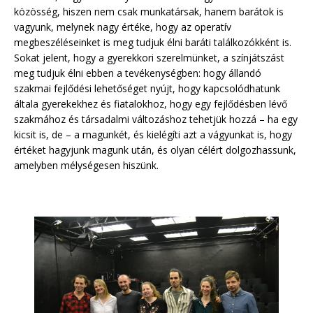
közösség, hiszen nem csak munkatársak, hanem barátok is
vagyunk, melynek nagy értéke, hogy az operatív
megbeszéléseinket is meg tudjuk élni baráti találkozókként is.
Sokat jelent, hogy a gyerekkori szerelmünket, a színjátszást
meg tudjuk élni ebben a tevékenységben: hogy állandó
szakmai fejlődési lehetőséget nyújt, hogy kapcsolódhatunk
általa gyerekekhez és fiatalokhoz, hogy egy fejlődésben lévő
szakmához és társadalmi változáshoz tehetjük hozzá – ha egy
kicsit is, de – a magunkét, és kielégíti azt a vágyunkat is, hogy
értéket hagyjunk magunk után, és olyan célért dolgozhassunk,
amelyben mélységesen hiszünk.