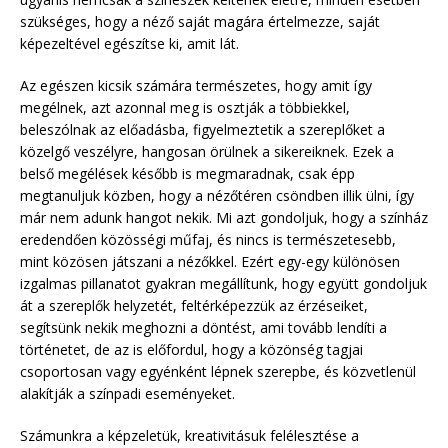
szükséges, hogy a néző saját magára értelmezze, saját
képezeltével egészítse ki, amit lát.
Az egészen kicsik számára természetes, hogy amit így
megélnek, azt azonnal meg is osztják a többiekkel,
beleszólnak az előadásba, figyelmeztetik a szereplőket a
közelgő veszélyre, hangosan örülnek a sikereiknek. Ezek a
belső megélések később is megmaradnak, csak épp
megtanuljuk közben, hogy a nézőtéren csöndben illik ülni, így
már nem adunk hangot nekik. Mi azt gondoljuk, hogy a színház
eredendően közösségi műfaj, és nincs is természetesebb,
mint közösen játszani a nézőkkel. Ezért egy-egy különösen
izgalmas pillanatot gyakran megállítunk, hogy együtt gondoljuk
át a szereplők helyzetét, feltérképezzük az érzéseiket,
segítsünk nekik meghozni a döntést, ami tovább lendíti a
történetet, de az is előfordul, hogy a közönség tagjai
csoportosan vagy egyénként lépnek szerepbe, és közvetlenül
alakítják a színpadi eseményeket.
Számunkra a képzeletük, kreativitásuk felélesztése a