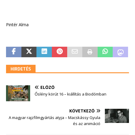
Pintér Alma
HIRDETÉS
ELŐZŐ
Őslény körút 16 – kiállítás a Biodómban
KÖVETKEZŐ
A magyar rajzfilmgyártás atyja – Macskássy Gyula
és az animáció