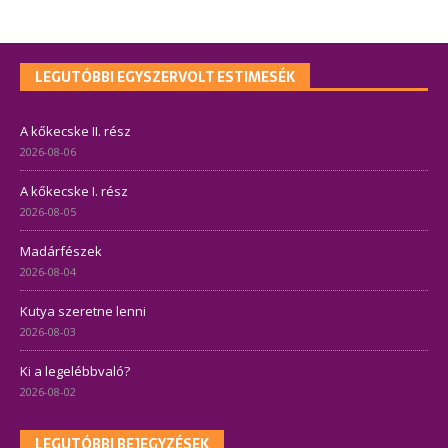
LEGUTÓBBI EGYSZERVOLT ESTIMESÉK
A kőkecske II. rész
2026-08-06
A kőkecske I. rész
2026-08-05
Madárfészek
2026-08-04
Kutya szeretne lenni
2026-08-03
Ki a legelébbvaló?
2026-08-02
LEGUTÓBBI BEJEGYZÉSEK