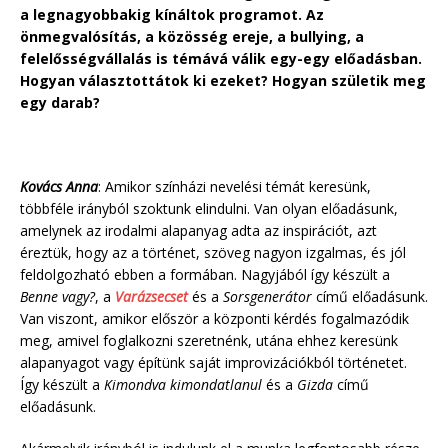
a legnagyobbakig kínáltok programot. Az
önmegvalósítás, a közösség ereje, a bullying, a
felelősségvállalás is témává válik egy-egy előadásban.
Hogyan választottátok ki ezeket? Hogyan születik meg
egy darab?
Kovács Anna
: Amikor színházi nevelési témát keresünk,
többféle irányból szoktunk elindulni. Van olyan előadásunk,
amelynek az irodalmi alapanyag adta az inspirációt, azt
éreztük, hogy az a történet, szöveg nagyon izgalmas, és jól
feldolgozható ebben a formában. Nagyjából így készült a
Benne vagy?
, a
Varázsecset
és a
Sorsgenerátor
című előadásunk.
Van viszont, amikor először a központi kérdés fogalmazódik
meg, amivel foglalkozni szeretnénk, utána ehhez keresünk
alapanyagot vagy építünk saját improvizációkból történetet.
Így készült a
Kimondva kimondatlanul
és a
Gizda
című
előadásunk.