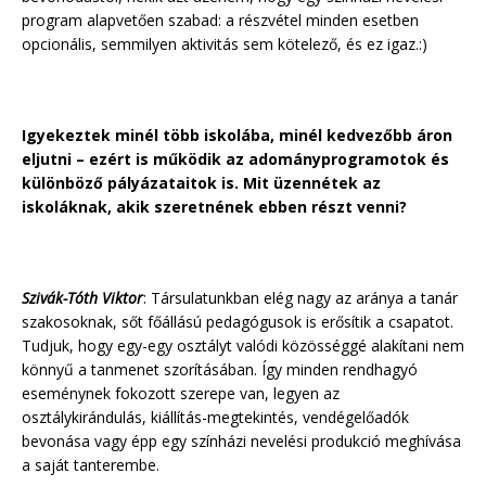
program alapvetően szabad: a részvétel minden esetben
opcionális, semmilyen aktivitás sem kötelező, és ez igaz.:)
Igyekeztek minél több iskolába, minél kedvezőbb áron
eljutni – ezért is működik az adományprogramotok és
különböző pályázataitok is. Mit üzennétek az
iskoláknak, akik szeretnének ebben részt venni?
Szivák-Tóth Viktor
: Társulatunkban elég nagy az aránya a tanár
szakosoknak, sőt főállású pedagógusok is erősítik a csapatot.
Tudjuk, hogy egy-egy osztályt valódi közösséggé alakítani nem
könnyű a tanmenet szorításában. Így minden rendhagyó
eseménynek fokozott szerepe van, legyen az
osztálykirándulás, kiállítás-megtekintés, vendégelőadók
bevonása vagy épp egy színházi nevelési produkció meghívása
a saját tanterembe.