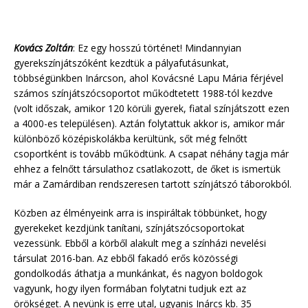
Kovács Zoltán
: Ez egy hosszú történet! Mindannyian
gyerekszínjátszóként kezdtük a pályafutásunkat,
többségünkben Inárcson, ahol Kovácsné Lapu Mária férjével
számos színjátszócsoportot működtetett 1988-tól kezdve
(volt időszak, amikor 120 körüli gyerek, fiatal színjátszott ezen
a 4000-es településen). Aztán folytattuk akkor is, amikor már
különböző középiskolákba kerültünk, sőt még felnőtt
csoportként is tovább működtünk. A csapat néhány tagja már
ehhez a felnőtt társulathoz csatlakozott, de őket is ismertük
már a Zamárdiban rendszeresen tartott színjátszó táborokból.
Közben az élményeink arra is inspiráltak többünket, hogy
gyerekeket kezdjünk tanítani, színjátszócsoportokat
vezessünk. Ebből a körből alakult meg a színházi nevelési
társulat 2016-ban. Az ebből fakadó erős közösségi
gondolkodás áthatja a munkánkat, és nagyon boldogok
vagyunk, hogy ilyen formában folytatni tudjuk ezt az
örökséget. A nevünk is erre utal, ugyanis Inárcs kb. 35