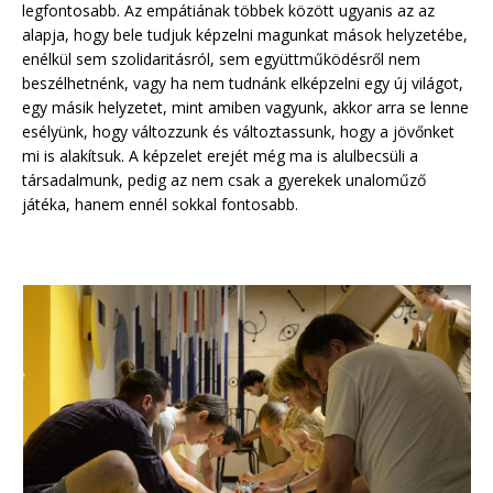
legfontosabb. Az empátiának többek között ugyanis az az
alapja, hogy bele tudjuk képzelni magunkat mások helyzetébe,
enélkül sem szolidaritásról, sem együttműködésről nem
beszélhetnénk, vagy ha nem tudnánk elképzelni egy új világot,
egy másik helyzetet, mint amiben vagyunk, akkor arra se lenne
esélyünk, hogy változzunk és változtassunk, hogy a jövőnket
mi is alakítsuk. A képzelet erejét még ma is alulbecsüli a
társadalmunk, pedig az nem csak a gyerekek unaloműző
játéka, hanem ennél sokkal fontosabb.