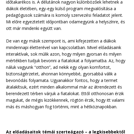
időtakarékos is. A délutánok nagyon különbözőek lehetnek a
diákok életében, egy-egy külső program megvalósítása a
pedagógusok számára is komoly szervezési feladatot jelent.
Mi előre egyeztetett időpontban odamegyünk a helyszínre, és
ott már mindenki együtt van.
De van egy másik szempont is, ami kifejezetten a diákok
mindennapi életterével van kapcsolatban. Mivel előadásaink
interaktívak, sok múlik azon, hogy milyen gyorsan és milyen
mértékben tudjuk bevonni a fiatalokat a folyamatba. Az, hogy
náluk vagyunk “otthon”, ad nekik egy olyan komfortot,
biztonságérzetet, ahonnan könnyebbé, gyorsabbá válik a
bevonódás folyamata. Ugyanakkor fontos, hogy a termet
átalakítsuk, ezért minden alkalommal már az átrendezett és
berendezett térben várjuk a fiatalokat. Ettől otthonosan érzik
magukat, de mégis kizökkennek, rögtön érzik, hogy itt valami
más és máshogyan fog történni, mint a hétköznapokban.
Az előadásaitok témái szerteágazó – a legkisebbektől