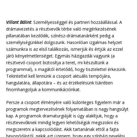
Villant Bálint
: Személyességgel és partneri hozzáállással. A
drámavezetés a résztvevők térbe való megérkezésének
pillanatában kezdődik, színész-drámatanárként pedig a
személyiségünkkel dolgozunk. Hasonlóan izgalmas helyzet
számunkra is az első találkozás, ismerjük és értjük az ezzel
járó kényelmetlenséget. Egymás házigazdái vagyunk (a
résztvevő csoport biztosítja a teret, mi készültünk a
programmal), s magától értetődő, hogy tisztelettel érkezünk.
Tekintettel kell lennünk a csoport aktuális tempójára,
hangulatára, állapotára – és az érzékelésünk tükrében
finomhangoljuk a kommunikációnkat.
Persze a csoport élményére való különleges figyelem már a
programok megtervezésének folyamatában is nagy hangsúlyt
kap. A programok dramaturgiáját is úgy alakítjuk, hogy a
résztevevőknek mindig legyen lehetőségük megszokni és
megszeretni a kapcsolódást. Akik tartanának ettől a fajta
bevonódástól, nekik azt üzenem, hogy egy színházi nevelési