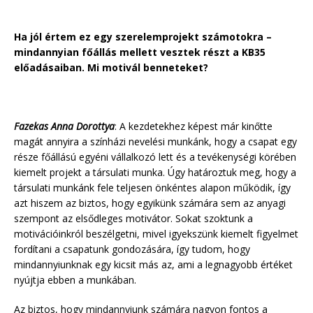
Ha jól értem ez egy szerelemprojekt számotokra –
mindannyian főállás mellett vesztek részt a KB35
előadásaiban. Mi motivál benneteket?
Fazekas Anna Dorottya
: A kezdetekhez képest már kinőtte
magát annyira a színházi nevelési munkánk, hogy a csapat egy
része főállású egyéni vállalkozó lett és a tevékenységi körében
kiemelt projekt a társulati munka. Úgy határoztuk meg, hogy a
társulati munkánk fele teljesen önkéntes alapon működik, így
azt hiszem az biztos, hogy egyikünk számára sem az anyagi
szempont az elsődleges motivátor. Sokat szoktunk a
motivációinkról beszélgetni, mivel igyekszünk kiemelt figyelmet
fordítani a csapatunk gondozására, így tudom, hogy
mindannyiunknak egy kicsit más az, ami a legnagyobb értéket
nyújtja ebben a munkában.
Az biztos, hogy mindannyiunk számára nagyon fontos a