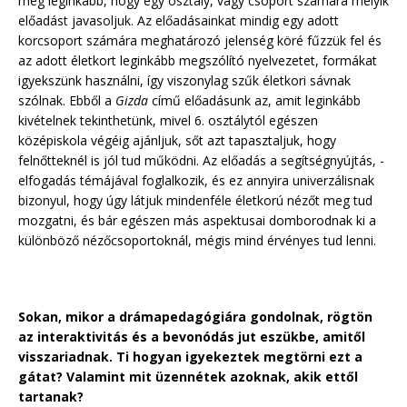
meg leginkább, hogy egy osztály, vagy csoport számára melyik
előadást javasoljuk. Az előadásainkat mindig egy adott
korcsoport számára meghatározó jelenség köré fűzzük fel és
az adott életkort leginkább megszólító nyelvezetet, formákat
igyekszünk használni, így viszonylag szűk életkori sávnak
szólnak. Ebből a
Gizda
című előadásunk az, amit leginkább
kivételnek tekinthetünk, mivel 6. osztálytól egészen
középiskola végéig ajánljuk, sőt azt tapasztaljuk, hogy
felnőtteknél is jól tud működni. Az előadás a segítségnyújtás, -
elfogadás témájával foglalkozik, és ez annyira univerzálisnak
bizonyul, hogy úgy látjuk mindenféle életkorú nézőt meg tud
mozgatni, és bár egészen más aspektusai domborodnak ki a
különböző nézőcsoportoknál, mégis mind érvényes tud lenni.
Sokan, mikor a drámapedagógiára gondolnak, rögtön
az interaktivitás és a bevonódás jut eszükbe, amitől
visszariadnak. Ti hogyan igyekeztek megtörni ezt a
gátat? Valamint mit üzennétek azoknak, akik ettől
tartanak?