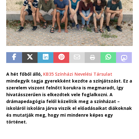
A hét főből álló,
KB35 Színházi Nevelési Társulat
mindegyik tagja gyerekként kezdte a színjátszást. Ez a
szerelem viszont felnőtt korukra is megmaradt, így
hivatásszerűen is elkezdtek vele foglalkozni. A
drámapedagógia felől közelítik meg a színházat –
iskoláról iskolára járva viszik el előadásaikat diákoknak
és mutatják meg, hogy mi mindenre képes egy
történet.