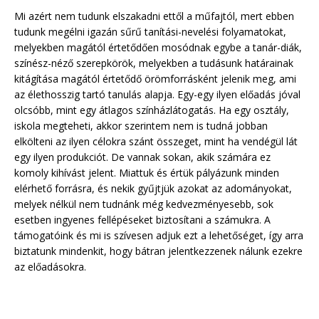
Mi azért nem tudunk elszakadni ettől a műfajtól, mert ebben
tudunk megélni igazán sűrű tanítási-nevelési folyamatokat,
melyekben magától értetődően mosódnak egybe a tanár-diák,
színész-néző szerepkörök, melyekben a tudásunk határainak
kitágítása magától értetődő örömforrásként jelenik meg, ami
az élethosszig tartó tanulás alapja. Egy-egy ilyen előadás jóval
olcsóbb, mint egy átlagos színházlátogatás. Ha egy osztály,
iskola megteheti, akkor szerintem nem is tudná jobban
elkölteni az ilyen célokra szánt összeget, mint ha vendégül lát
egy ilyen produkciót. De vannak sokan, akik számára ez
komoly kihívást jelent. Miattuk és értük pályázunk minden
elérhető forrásra, és nekik gyűjtjük azokat az adományokat,
melyek nélkül nem tudnánk még kedvezményesebb, sok
esetben ingyenes fellépéseket biztosítani a számukra. A
támogatóink és mi is szívesen adjuk ezt a lehetőséget, így arra
biztatunk mindenkit, hogy bátran jelentkezzenek nálunk ezekre
az előadásokra.