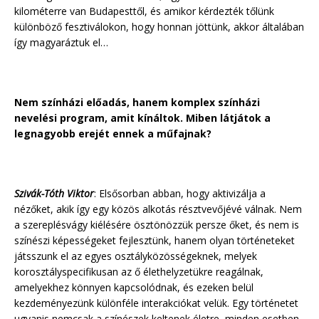
kilométerre van Budapesttől, és amikor kérdezték tőlünk
különböző fesztiválokon, hogy honnan jöttünk, akkor általában
így magyaráztuk el…
Nem színházi előadás, hanem komplex színházi
nevelési program, amit kínáltok. Miben látjátok a
legnagyobb erejét ennek a műfajnak?
Szivák-Tóth Viktor
: Elsősorban abban, hogy aktivizálja a
nézőket, akik így egy közös alkotás résztvevőjévé válnak. Nem
a szereplésvágy kiélésére ösztönözzük persze őket, és nem is
színészi képességeket fejlesztünk, hanem olyan történeteket
játsszunk el az egyes osztályközösségeknek, melyek
korosztályspecifikusan az ő élethelyzetükre reagálnak,
amelyekhez könnyen kapcsolódnak, és ezeken belül
kezdeményezünk különféle interakciókat velük. Egy történetet
ugyanis nemcsak a színészek keltenek életre, minden esetben