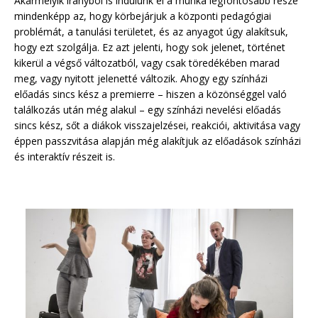
Akármelyik irányból is indulunk el a munka legfontosabb része
mindenképp az, hogy körbejárjuk a központi pedagógiai
problémát, a tanulási területet, és az anyagot úgy alakítsuk,
hogy ezt szolgálja. Ez azt jelenti, hogy sok jelenet, történet
kikerül a végső változatból, vagy csak töredékében marad
meg, vagy nyitott jelenetté változik. Ahogy egy színházi
előadás sincs kész a premierre – hiszen a közönséggel való
találkozás után még alakul – egy színházi nevelési előadás
sincs kész, sőt a diákok visszajelzései, reakciói, aktivitása vagy
éppen passzvitása alapján még alakítjuk az előadások színházi
és interaktív részeit is.