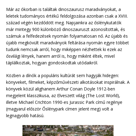
Már az ókorban is találtak dinoszaurusz maradványokat, a
leletek tudományos értékű feldolgozása azonban csak a XVIII.
század végén kezdődött meg. Napjainkra az őslénykutatók
már mintegy 900 különböző dinoszauruszt azonosítottak, és
számuk a felfedezések nyomán folyamatosan nő. Az újabb és
újabb megkövült maradványok feltárása nyomán egyre többet
tudunk nemcsak arról, hogy miképpen nézhettek ki ezek az
ősvilági lények, hanem arról is, hogy miként éltek, mivel
táplálkoztak, hogyan gondoskodtak utódaikról.
Közben a dínók a populáris kultúrát sem hagyják hidegen:
könyveket, filmeket, képzőművészeti alkotásokat inspirálnak. A
könyvek közül alighanem Arthur Conan Doyle 1912-ben
megjelent klasszikusa, az Elveszett világ (The Lost World),
illetve Michael Crichton 1990-es Jurassic Park című regénye
(magyarul először Őslénypark címen jelent meg) volt a
legnagyobb hatású.