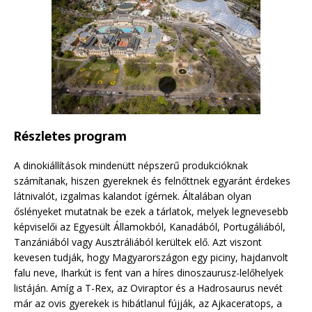
Részletes program
A dinokiállítások mindenütt népszerű produkcióknak
számítanak, hiszen gyereknek és felnőttnek egyaránt érdekes
látnivalót, izgalmas kalandot ígérnek. Általában olyan
őslényeket mutatnak be ezek a tárlatok, melyek legnevesebb
képviselői az Egyesült Államokból, Kanadából, Portugáliából,
Tanzániából vagy Ausztráliából kerültek elő. Azt viszont
kevesen tudják, hogy Magyarországon egy piciny, hajdanvolt
falu neve, Iharkút is fent van a híres dinoszaurusz-lelőhelyek
listáján. Amíg a T-Rex, az Oviraptor és a Hadrosaurus nevét
már az ovis gyerekek is hibátlanul fújják, az Ajkaceratops, a