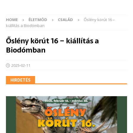
HOME
ÉLETMÓD
CSALÁD
Őslény körút 16 –
kiállítás a Biodómban
Őslény körút 16 – kiállítás a
Biodómban
2025-02-11
HIRDETÉS