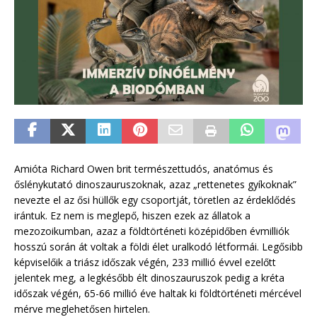
Amióta Richard Owen brit természettudós, anatómus és
őslénykutató dinoszauruszoknak, azaz „rettenetes gyíkoknak”
nevezte el az ősi hüllők egy csoportját, töretlen az érdeklődés
irántuk. Ez nem is meglepő, hiszen ezek az állatok a
mezozoikumban, azaz a földtörténeti középidőben évmilliók
hosszú során át voltak a földi élet uralkodó létformái. Legősibb
képviselőik a triász időszak végén, 233 millió évvel ezelőtt
jelentek meg, a legkésőbb élt dinoszauruszok pedig a kréta
időszak végén, 65-66 millió éve haltak ki földtörténeti mércével
mérve meglehetősen hirtelen.