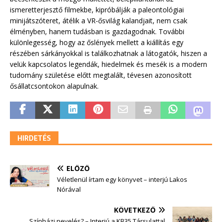
ismeretterjesztő filmekbe, kipróbálják a paleontológiai
minijátszóteret, átélik a VR-ősvilág kalandjait, nem csak
élményben, hanem tudásban is gazdagodnak. További
különlegesség, hogy az őslények mellett a kiállítás egy
részében sárkányokkal is találkozhatnak a látogatók, hiszen a
velük kapcsolatos legendák, hiedelmek és mesék is a modern
tudomány születése előtt megtalált, tévesen azonosított
ősállatcsontokon alapulnak.
HIRDETÉS
ELŐZŐ
Véletlenül írtam egy könyvet – interjú Lakos
Nórával
KÖVETKEZŐ
Színházi nevelés? – Interjú a KB35 Társulattal