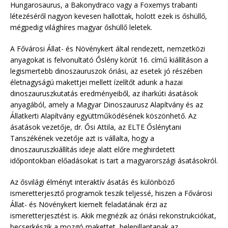
Hungarosaurus, a Bakonydraco vagy a Foxemys trabanti
létezéséről nagyon kevesen hallottak, holott ezek is őshüllő,
mégpedig világhíres magyar őshüllő leletek.
A Fővárosi Állat- és Növénykert által rendezett, nemzetközi
anyagokat is felvonultató Őslény körút 16. című kiállításon a
legismertebb dinoszauruszok óriási, az esetek jó részében
életnagyságú makettjei mellett ízelítőt adunk a hazai
dinoszauruszkutatás eredményeiből, az iharkúti ásatások
anyagából, amely a Magyar Dinoszaurusz Alapítvány és az
Állatkerti Alapítvány együttműködésének köszönhető. Az
ásatások vezetője, dr. Ősi Attila, az ELTE Őslénytani
Tanszékének vezetője azt is vállalta, hogy a
dinoszauruszkiállítás ideje alatt előre meghirdetett
időpontokban előadásokat is tart a magyarországi ásatásokról.
Az ősvilági élményt interaktív ásatás és különböző
ismeretterjesztő programok teszik teljessé, hiszen a Fővárosi
Állat- és Növénykert kiemelt feladatának érzi az
ismeretterjesztést is. Akik megnézik az óriási rekonstrukciókat,
becserkészik a mozgó makettet, belepillantanak az