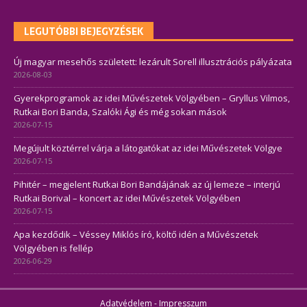
LEGUTÓBBI BEJEGYZÉSEK
Új magyar mesehős született: lezárult Sorell illusztrációs pályázata
2026-08-03
Gyerekprogramok az idei Művészetek Völgyében – Gryllus Vilmos,
Rutkai Bori Banda, Szalóki Ági és még sokan mások
2026-07-15
Megújult köztérrel várja a látogatókat az idei Művészetek Völgye
2026-07-15
Pihitér – megjelent Rutkai Bori Bandájának az új lemeze – interjú
Rutkai Borival – koncert az idei Művészetek Völgyében
2026-07-15
Apa kezdődik – Véssey Miklós író, költő idén a Művészetek
Völgyében is fellép
2026-06-29
Adatvédelem
-
Impresszum