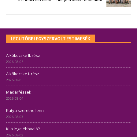
LEGUTÓBBI EGYSZERVOLT ESTIMESÉK
A kőkecske II. rész
2026-08-06
A kőkecske I. rész
2026-08-05
Madárfészek
2026-08-04
Kutya szeretne lenni
2026-08-03
Ki a legelébbvaló?
2026-08-02