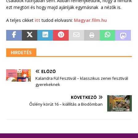
családok rutinjában sem. Abban reménykedünk, hogy a filmünk
ezt megtöri és hogy majd ajánlják egymásnak a nézők is.
A teljes cikket
itt
tudod elolvasni:
Magyar.film.hu
HIRDETÉS
ELŐZŐ
Kalandra Fül Fesztivál – klasszikus zenei fesztivál
gyerekeknek
KÖVETKEZŐ
Őslény körút 16 – kiállítás a Biodómban