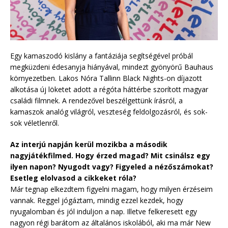
Egy kamaszodó kislány a fantáziája segítségével próbál
megküzdeni édesanyja hiányával, mindezt gyönyörű Bauhaus
környezetben. Lakos Nóra Tallinn Black Nights-on díjazott
alkotása új löketet adott a régóta háttérbe szorított magyar
családi filmnek. A rendezővel beszélgettünk írásról, a
kamaszok analóg világról, veszteség feldolgozásról, és sok-
sok véletlenről.
Az interjú napján kerül mozikba a második
nagyjátékfilmed. Hogy érzed magad? Mit csinálsz egy
ilyen napon? Nyugodt vagy? Figyeled a nézőszámokat?
Esetleg elolvasod a cikkeket róla?
Már tegnap elkezdtem figyelni magam, hogy milyen érzéseim
vannak. Reggel jógáztam, mindig ezzel kezdek, hogy
nyugalomban és jól induljon a nap. Illetve felkeresett egy
nagyon régi barátom az általános iskolából, aki ma már New