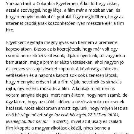
Yorkban tanít a Columbia Egyetemen. Átküldött egy cikket,
azzal a szöveggel, hogy látja, a film már a moziban van, és
hogy mennyire drukkol és gratulál. Úgy megörültem, hogy az
interenet csodájának köszönhetően ilyen messzire elér a film
híre.
Egyébként egyfajta megnyugvás van bennem a premierrel
kapcsolatban. Biztos az is közrejátszik, hogy már volt egy
csomó nemzetközi vetítésünk, díjakat nyertünk, túl vagyunk a
bemutatón, meg a premier előtti vetítéseken, ahol nagyon jó
és kedves visszajelzéseket kaptunk. A közönségtalálkozós
vetítéseken és a naponta kapott sok-sok üzeneten látszik,
hogy mennyire erősen hat a film rájuk, nevetnek és sírnak is
rajta, úgy érzem, működik a film. A kritikák miatt nem is
voltam annyira ideges, mert nem állítom, hogy nem számít, de
úgy látom, hogy az utóbbi időben a nézőszámokra nincsenek
hatással. Most elsősorban amiatt izgulunk, hogy milyen lesz az
első hétvége nézettsége (
az első hétvégén 22.317-en látták,
jelenleg 50.064-nél jár – a szerk.
), mivel az ifjúsági és családi
film kikopott a magyar alkotások közül, nincs benne a