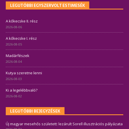
LEGUTÓBBI EGYSZERVOLT ESTIMESÉK
A kőkecske II. rész
2026-08-06
A kőkecske I. rész
2026-08-05
Madárfészek
2026-08-04
Kutya szeretne lenni
2026-08-03
Ki a legelébbvaló?
2026-08-02
LEGUTÓBBI BEJEGYZÉSEK
Új magyar mesehős született: lezárult Sorell illusztrációs pályázata