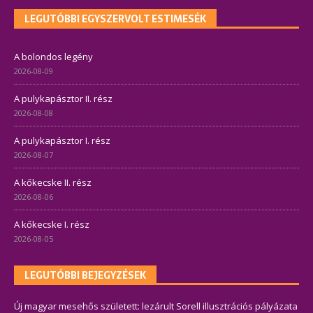
LEGUTÓBBI EGYSZERVOLT ESTIMESÉK
A bolondos legény
2026-08-09
A pulykapásztor II. rész
2026-08-08
A pulykapásztor I. rész
2026-08-07
A kőkecske II. rész
2026-08-06
A kőkecske I. rész
2026-08-05
LEGUTÓBBI BEJEGYZÉSEK
Új magyar mesehős született: lezárult Sorell illusztrációs pályázata