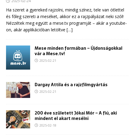
2025-02-24
Ha szeret a gyereked rajzolni, mindig színez, tele van ötlettel
és főleg szereti a meséket, akkor ez a rajzpályázat neki szól!
Nézzétek meg együtt a mese.tv programját – akár a youtube-
on, akár applikációban letöltve
[…]
Mese minden formában – Újdonságokkal
vár a Mese.tv!
2025-02-21
Dargay Attila és a rajzfilmgyártás
2025-02-21
200 éve született Jókai Mór – A fiú, aki
mindent el akart mesélni
2025-02-18