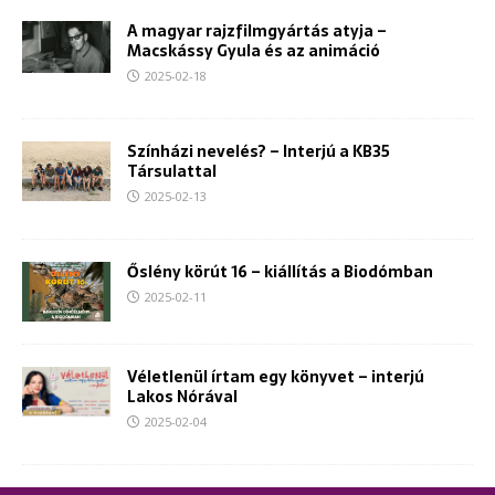
A magyar rajzfilmgyártás atyja –
Macskássy Gyula és az animáció
2025-02-18
Színházi nevelés? – Interjú a KB35
Társulattal
2025-02-13
Őslény körút 16 – kiállítás a Biodómban
2025-02-11
Véletlenül írtam egy könyvet – interjú
Lakos Nórával
2025-02-04