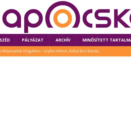
SZÉD
PÁLYÁZAT
ARCHÍV
MINŐSÍTETT TARTALM
 Művészetek Völgyében – Gryllus Vilmos, Rutkai Bori Banda,
TÚRA
 a látogatókat az idei Művészetek Völgye
CSALÁD
i Bori Bandájának az új lemeze – interjú Rutkai Borival – koncert az
A
klós író, költő idén a Művészetek Völgyében is fellép
KÖNYV
tt: lezárult Sorell illusztrációs pályázata
CSALÁD