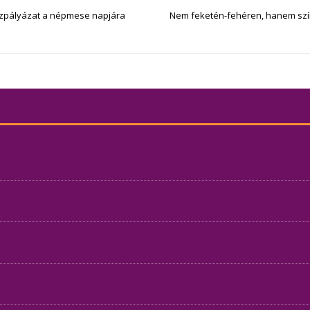
rajzpályázat a népmese napjára
Nem feketén-fehéren, hanem szí