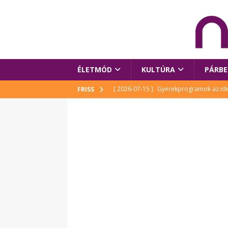
ÉLETMÓD
KULTÚRA
PÁRBE
[ 2026-07-15 ]
Gyerekprogramok az idei
FRISS
Szalóki Ági és még sokan mások
KUL
[ 2026-07-15 ]
Megújult köztérrel várja
[ 2026-07-15 ]
Pihitér – megjelent Rutka
idei Művészetek Völgyében
KULTÚR
[ 2026-06-29 ]
Apa kezdődik – Véssey Mi
[ 2026-08-03 ]
Új magyar mesehős születe