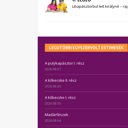
Libapásztorbul lett királyné – 
LEGUTÓBBI EGYSZERVOLT ESTIMESÉK
A pulykapásztor I. rész
2026-08-07
A kőkecske II. rész
2026-08-06
A kőkecske I. rész
2026-08-05
Madárfészek
2026-08-04