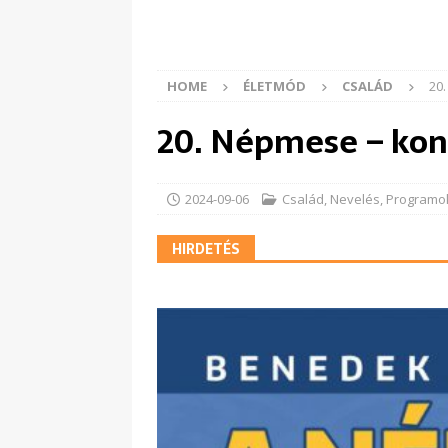
HOME
ÉLETMÓD
CSALÁD
20
20. Népmese – kon
2024-09-06
Család
,
Nevelés
,
Programo
HIRDETÉS