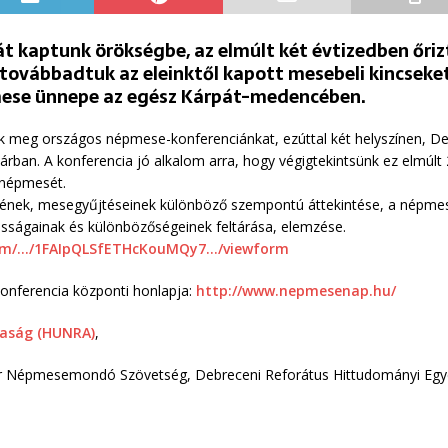
yát kaptunk örökségbe, az elmúlt két évtizedben őri
továbbadtuk az eleinktől kapott mesebeli kincseket
mese ünnepe az egész Kárpát-medencében.
 meg országos népmese-konferenciánkat, ezúttal két helyszínen, D
rban. A konferencia jó alkalom arra, hogy végigtekintsünk ez elmúlt
 népmesét.
gének, mesegyűjtéseinek különböző szempontú áttekintése, a népmes
ságainak és különbözőségeinek feltárása, elemzése.
.com/…/1FAIpQLSfETHcKouMQy7…/viewform
nferencia központi honlapja:
http://www.nepmesenap.hu/
saság (HUNRA)
,
r Népmesemondó Szövetség, Debreceni Reforátus Hittudományi Egyet