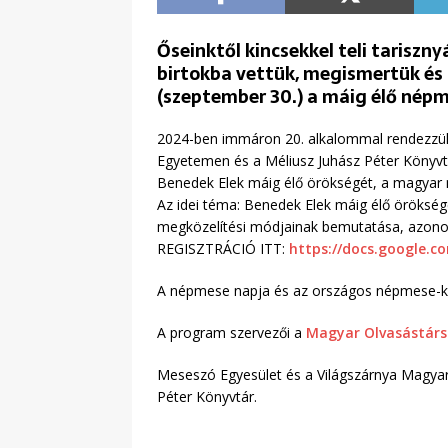
Őseinktől kincsekkel teli tariszn
birtokba vettük, megismertük és 
(szeptember 30.) a máig élő nép
2024-ben immáron 20. alkalommal rendezzük
Egyetemen és a Méliusz Juhász Péter Könyvtá
Benedek Elek máig élő örökségét, a magyar
Az idei téma: Benedek Elek máig élő öröksé
megközelítési módjainak bemutatása, azonos
REGISZTRÁCIÓ ITT:
https://docs.google
A népmese napja és az országos népmese-ko
A program szervezői a
Magyar Olvasástár
Meseszó Egyesület és a Világszárnya Magya
Péter Könyvtár.