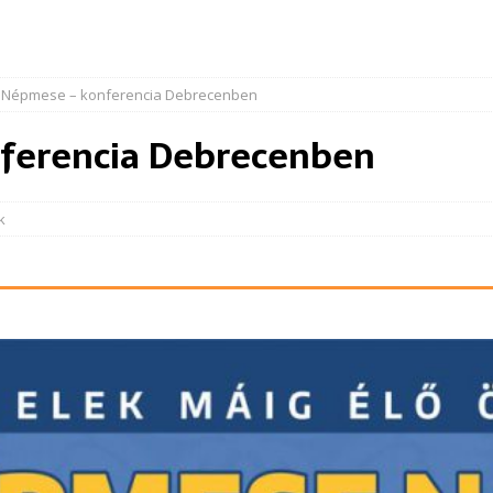
. Népmese – konferencia Debrecenben
ferencia Debrecenben
k