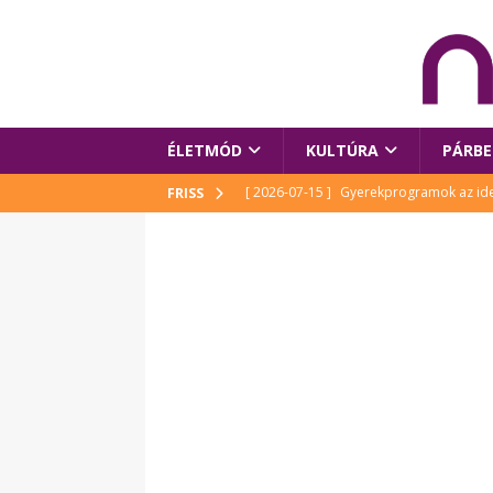
ÉLETMÓD
KULTÚRA
PÁRBE
[ 2026-07-15 ]
Gyerekprogramok az idei
FRISS
Szalóki Ági és még sokan mások
KUL
[ 2026-07-15 ]
Megújult köztérrel várja
[ 2026-07-15 ]
Pihitér – megjelent Rutka
idei Művészetek Völgyében
KULTÚR
[ 2026-06-29 ]
Apa kezdődik – Véssey Mi
[ 2026-08-03 ]
Új magyar mesehős születe