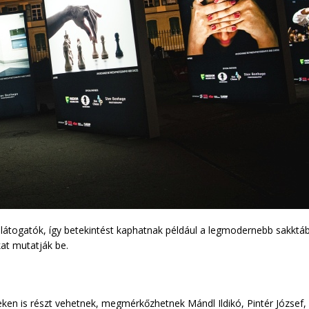
a látogatók, így betekintést kaphatnak például a legmodernebb sakktáb
kat mutatják be.
yeken is részt vehetnek, megmérkőzhetnek Mándl Ildikó, Pintér József