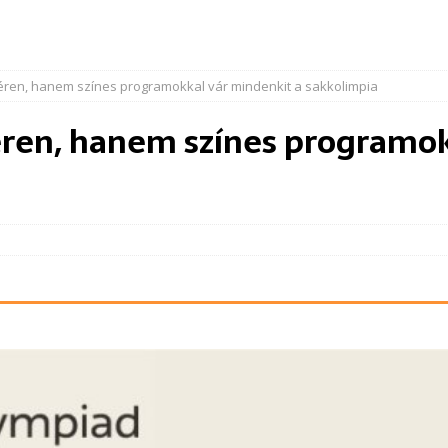
ren, hanem színes programokkal vár mindenkit a sakkolimpia
en, hanem színes programok