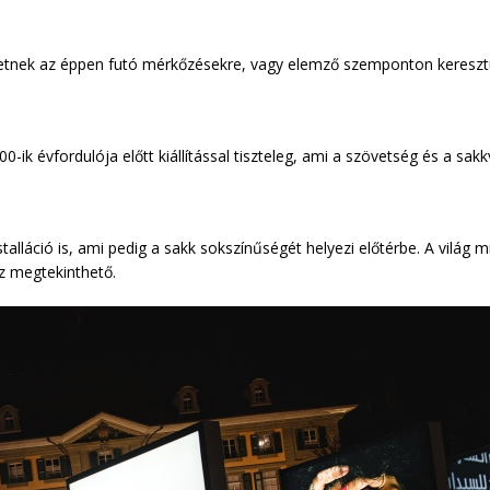
rhetnek az éppen futó mérkőzésekre, vagy elemző szemponton kereszt
ik évfordulója előtt kiállítással tiszteleg, ami a szövetség és a sakk
talláció is, ami pedig a sakk sokszínűségét helyezi előtérbe. A világ 
sz megtekinthető.