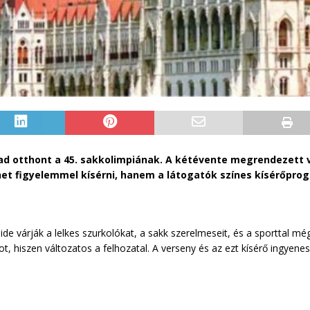
 ad otthont a 45. sakkolimpiának. A kétévente megrendezett
t figyelemmel kísérni, hanem a látogatók színes kísérőprog
e várják a lelkes szurkolókat, a sakk szerelmeseit, és a sporttal mé
, hiszen változatos a felhozatal. A verseny és az ezt kísérő ingyen