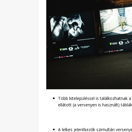
Több kitelepüléssel is találkozhatnak 
ellátott (a versenyen is használt) táblá
A lelkes jelentkezők szimultán versen