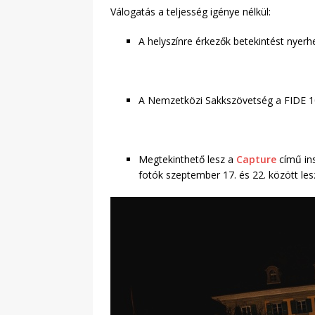
Válogatás a teljesség igénye nélkül:
A helyszínre érkezők betekintést nye
A Nemzetközi Sakkszövetség a FIDE 100-
Megtekinthető lesz a
Capture
című ins
fotók szeptember 17. és 22. között le