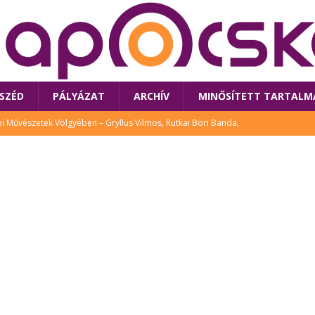
SZÉD
PÁLYÁZAT
ARCHÍV
MINŐSÍTETT TARTALM
 Művészetek Völgyében – Gryllus Vilmos, Rutkai Bori Banda,
TÚRA
 a látogatókat az idei Művészetek Völgye
CSALÁD
i Bori Bandájának az új lemeze – interjú Rutkai Borival – koncert az
A
klós író, költő idén a Művészetek Völgyében is fellép
KÖNYV
tt: lezárult Sorell illusztrációs pályázata
CSALÁD