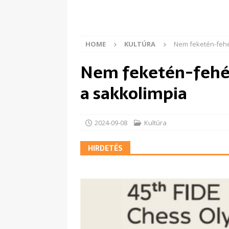
HOME
KULTÚRA
Nem feketén-fehé
Nem feketén-fehér
a sakkolimpia
2024-09-08
Kultúra
HIRDETÉS