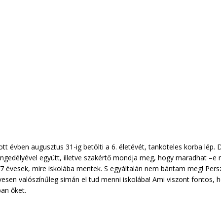
dott évben augusztus 31-ig betölti a 6. életévét, tanköteles korba lép
ngedélyével együtt, illetve szakértő mondja meg, hogy maradhat –e
k 7 évesek, mire iskolába mentek. S egyáltalán nem bántam meg! Pers
évesen valószínűleg simán el tud menni iskolába! Ami viszont fontos, 
ban őket.