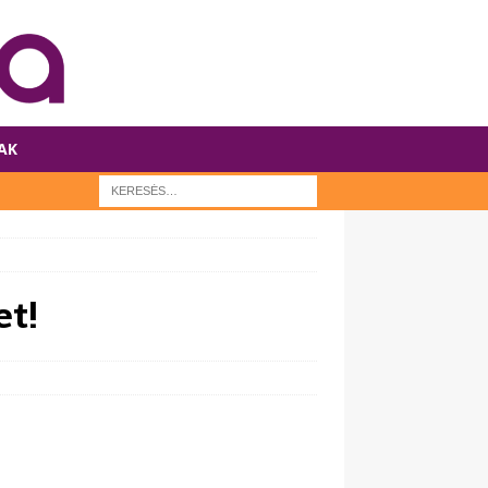
AK
et!