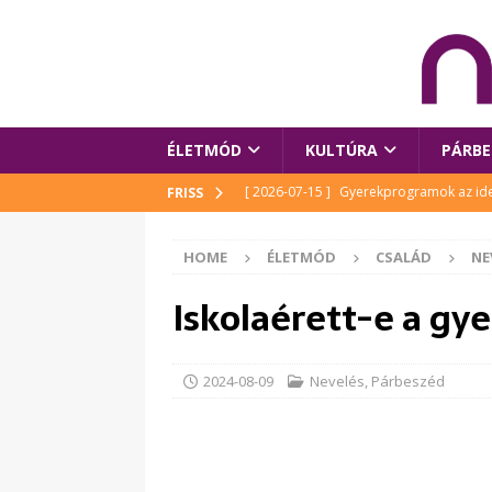
ÉLETMÓD
KULTÚRA
PÁRBE
[ 2026-07-15 ]
Gyerekprogramok az idei
FRISS
Szalóki Ági és még sokan mások
KUL
HOME
ÉLETMÓD
CSALÁD
NE
[ 2026-07-15 ]
Megújult köztérrel várja
Iskolaérett-e a gy
[ 2026-07-15 ]
Pihitér – megjelent Rutka
idei Művészetek Völgyében
KULTÚR
[ 2026-06-29 ]
Apa kezdődik – Véssey Mi
2024-08-09
Nevelés
,
Párbeszéd
[ 2026-08-03 ]
Új magyar mesehős születe