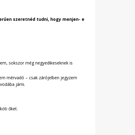
zerűen szeretnéd tudni, hogy menjen- e
m nem, sokszor még negyedikeseknek is
z sem mérvadó – csak zárójelben jegyzem
vodába járni.
köti őket.