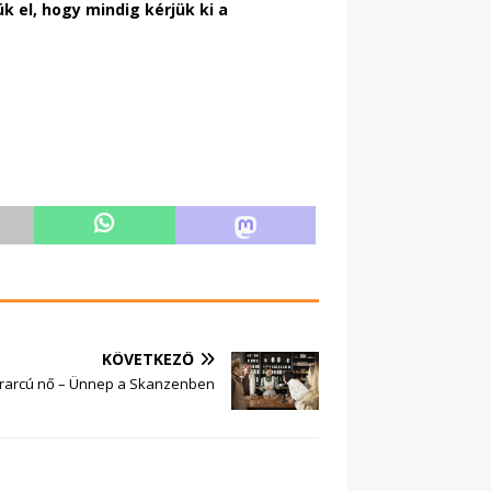
k el, hogy mindig kérjük ki a
KÖVETKEZŐ
rarcú nő – Ünnep a Skanzenben