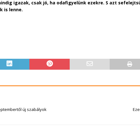
ndig igazak, csak jó, ha odafigyelünk ezekre. S azt sefelejtsü
 is lenne.
zeptembertől új szabályok
Eze