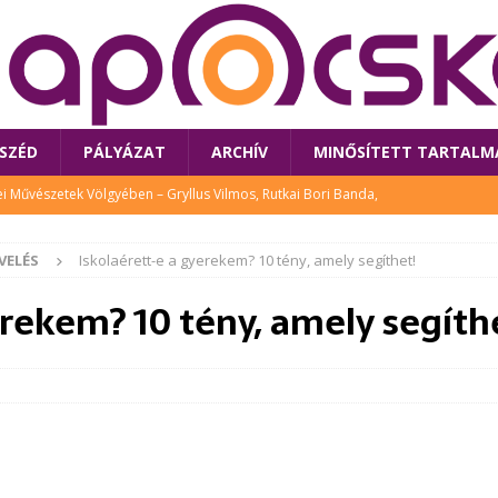
SZÉD
PÁLYÁZAT
ARCHÍV
MINŐSÍTETT TARTALM
 Művészetek Völgyében – Gryllus Vilmos, Rutkai Bori Banda,
TÚRA
VELÉS
Iskolaérett-e a gyerekem? 10 tény, amely segíthet!
 a látogatókat az idei Művészetek Völgye
CSALÁD
erekem? 10 tény, amely segíth
i Bori Bandájának az új lemeze – interjú Rutkai Borival – koncert az
A
klós író, költő idén a Művészetek Völgyében is fellép
KÖNYV
tt: lezárult Sorell illusztrációs pályázata
CSALÁD