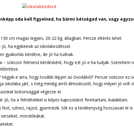
enképp oda kell figyelned, ha bármi kétséged van, vagy egys
0-130 cm magas legyen, 20-22 kg. átlagban. Persze eltérés lehet.
 jó, ha egybeesik az iskolakezdéssel.
en gyakorlás kérdése, de jó ha tudnak.
ala – sokszor felmerül kérdésként, hogy ezt jó-e ha tudják. Szerinte
eldöntése.
t? Vágyik-e arra, hogy tovább lépjen az óvodából? Persze sokszor e
 iskolába járt, s még mindig arról álmodozott, hogy milyen jó volt ó
 azokat biztonsággal végezze el.
 Jó, ha a felnőttekkel is képes kapcsolatot fenntartani, kialakítani.
fest, színez, rajzol, gyurmázik. Sőt ez a tevékenység hosszasan le is 
 verseket, mondókákat.
eteket.