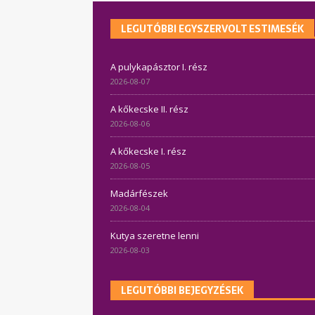
LEGUTÓBBI EGYSZERVOLT ESTIMESÉK
A pulykapásztor I. rész
2026-08-07
A kőkecske II. rész
2026-08-06
A kőkecske I. rész
2026-08-05
Madárfészek
2026-08-04
Kutya szeretne lenni
2026-08-03
LEGUTÓBBI BEJEGYZÉSEK