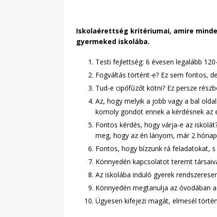
Iskolaérettség kritériumai, amire mind
gyermeked iskolába.
Testi fejlettség: 6 évesen legalább 12
Fogváltás történt-e? Ez sem fontos, de
Tud-e cipőfűzőt kötni? Ez persze részb
Az, hogy melyik a jobb vagy a bal old
komoly gondot ennek a kérdésnek az 
Fontos kérdés, hogy várja-e az iskolá
meg, hogy az én lányom, már 2 hónapja
Fontos, hogy bízzunk rá feladatokat, s
Könnyedén kapcsolatot teremt társaival.
Az iskolába induló gyerek rendszeresen 
Könnyedén megtanulja az óvodában a
Ügyesen kifejezi magát, elmesél történ