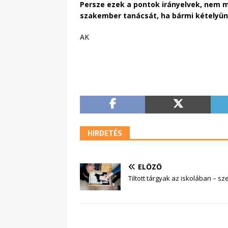
Persze ezek a pontok irányelvek, nem mi
szakember tanácsát, ha bármi kételyünk
AK
HIRDETÉS
ELŐZŐ
Tiltott tárgyak az iskolában – s