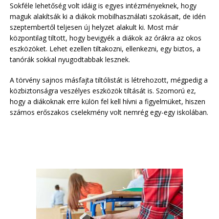
Sokféle lehetőség volt idáig is egyes intézményeknek, hogy
maguk alakítsák ki a diákok mobilhasználati szokásait, de idén
szeptembertől teljesen új helyzet alakult ki. Most már
központilag tiltott, hogy bevigyék a diákok az órákra az okos
eszközöket. Lehet ezellen tiltakozni, ellenkezni, egy biztos, a
tanórák sokkal nyugodtabbak lesznek.
A törvény sajnos másfajta tiltólistát is létrehozott, mégpedig a
közbiztonságra veszélyes eszközök tiltását is. Szomorú ez,
hogy a diákoknak erre külön fel kell hívni a figyelmüket, hiszen
számos erőszakos cselekmény volt nemrég egy-egy iskolában.