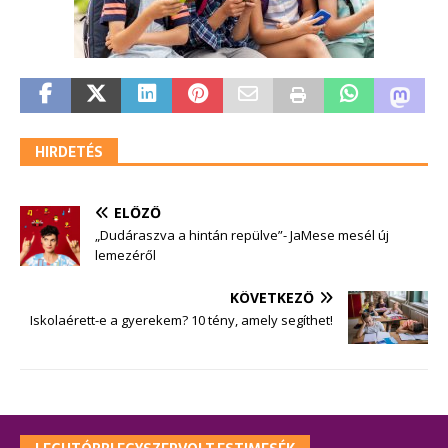
HIRDETÉS
ELŐZŐ
„Dudáraszva a hintán repülve”- JaMese mesél új
lemezéről
KÖVETKEZŐ
Iskolaérett-e a gyerekem? 10 tény, amely segíthet!