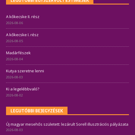
LEGUTÓBBI EGYSZERVOLT ESTIMESÉK
A kőkecske II. rész
2026-08-06
A kőkecske I. rész
2026-08-05
Madárfészek
2026-08-04
Kutya szeretne lenni
2026-08-03
Ki a legelébbvaló?
2026-08-02
LEGUTÓBBI BEJEGYZÉSEK
Új magyar mesehős született: lezárult Sorell illusztrációs pályázata
2026-08-03