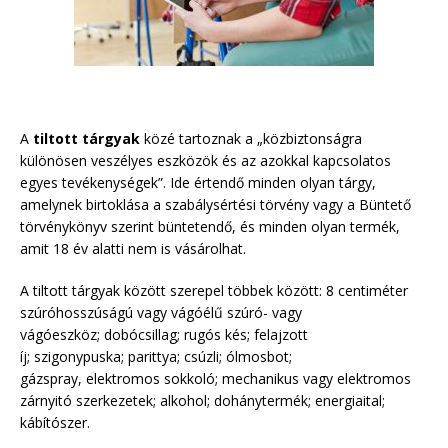
A
tiltott tárgyak
közé tartoznak a „közbiztonságra
különösen veszélyes eszközök és az azokkal kapcsolatos
egyes tevékenységek”. Ide értendő minden olyan tárgy,
amelynek birtoklása a szabálysértési törvény vagy a Büntető
törvénykönyv szerint büntetendő, és minden olyan termék,
amit 18 év alatti nem is vásárolhat.
A tiltott tárgyak között szerepel többek között: 8 centiméter
szúróhosszúságú vagy vágóélű szúró- vagy
vágóeszköz; dobócsillag; rugós kés; felajzott
íj; szigonypuska; parittya; csúzli; ólmosbot;
gázspray, elektromos sokkoló; mechanikus vagy elektromos
zárnyitó szerkezetek; alkohol; dohánytermék; energiaital;
kábítószer.