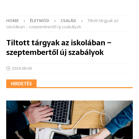
HOME
ÉLETMÓD
CSALÁD
Tiltott tárgyak az
iskolában – szeptembertől új szabályok
Tiltott tárgyak az iskolában –
szeptembertől új szabályok
2024-08-09
HIRDETÉS