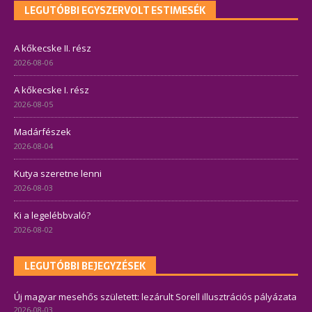
LEGUTÓBBI EGYSZERVOLT ESTIMESÉK
A kőkecske II. rész
2026-08-06
A kőkecske I. rész
2026-08-05
Madárfészek
2026-08-04
Kutya szeretne lenni
2026-08-03
Ki a legelébbvaló?
2026-08-02
LEGUTÓBBI BEJEGYZÉSEK
Új magyar mesehős született: lezárult Sorell illusztrációs pályázata
2026-08-03