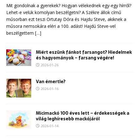
Mit gondolnak a gyerekek? Hogyan vélekednek egy-egy hírről?
Lehet-e velük komolyan beszélgetni? A Székre állok című
műsorban ezt teszi Ortutay Dóra és Hajdu Steve, akiknek a
műsora nemsokára eléri a 100. adást! Hajdú Steve-vel
beszélgettem
[…]
Miért eszünk fánkot farsangot? Hiedelmek
és hagyományok – farsang végére!
2026-01-26
Van émertle?
2026-01-16
Micimackó 100 éves lett – érdekességek a
világ leghíresebb mackójáról
2026-01-14