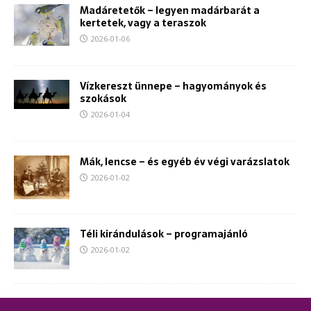
Madáretetők – legyen madárbarát a
kertetek, vagy a teraszok
2026-01-06
Vízkereszt ünnepe – hagyományok és
szokások
2026-01-04
Mák, lencse – és egyéb év végi varázslatok
2026-01-02
Téli kirándulások – programajánló
2026-01-02