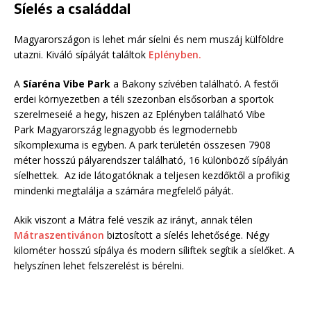
Síelés a családdal
Magyarországon is lehet már síelni és nem muszáj külföldre
utazni. Kiváló sípályát találtok
Eplényben.
A
Síaréna Vibe Park
a Bakony szívében található. A festői
erdei környezetben a téli szezonban elsősorban a sportok
szerelmeseié a hegy, hiszen az Eplényben található Vibe
Park Magyarország legnagyobb és legmodernebb
síkomplexuma is egyben. A park területén összesen 7908
méter hosszú pályarendszer található, 16 különböző sípályán
síelhettek. Az ide látogatóknak a teljesen kezdőktől a profikig
mindenki megtalálja a számára megfelelő pályát.
Akik viszont a Mátra felé veszik az irányt, annak télen
Mátraszentivánon
biztosított a síelés lehetősége. Négy
kilométer hosszú sípálya és modern síliftek segítik a síelőket. A
helyszínen lehet felszerelést is bérelni.