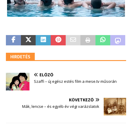
HIRDETÉS
ELŐZŐ
Szaffi – új egész estés film a mese.tv műsorán
KÖVETKEZŐ
Mák, lencse – és egyéb év végi varázslatok