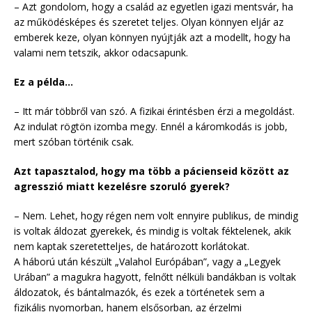
– Azt gondolom, hogy a család az egyetlen igazi mentsvár, ha
az működésképes és szeretet teljes. Olyan könnyen eljár az
emberek keze, olyan könnyen nyújtják azt a modellt, hogy ha
valami nem tetszik, akkor odacsapunk.
Ez a példa…
– Itt már többről van szó. A fizikai érintésben érzi a megoldást.
Az indulat rögtön izomba megy. Ennél a káromkodás is jobb,
mert szóban történik csak.
Azt tapasztalod, hogy ma több a pácienseid között az
agresszió miatt kezelésre szoruló gyerek?
– Nem. Lehet, hogy régen nem volt ennyire publikus, de mindig
is voltak áldozat gyerekek, és mindig is voltak féktelenek, akik
nem kaptak szeretetteljes, de határozott korlátokat.
A háború után készült „Valahol Európában”, vagy a „Legyek
Urában” a magukra hagyott, felnőtt nélküli bandákban is voltak
áldozatok, és bántalmazók, és ezek a történetek sem a
fizikális nyomorban, hanem elsősorban, az érzelmi