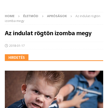
HOME
ÉLETMÓD
APRÓSÁGOK
Az indulat rögtön
izomba megy
Az indulat rögtön izomba megy
2018-01-17
HIRDETÉS