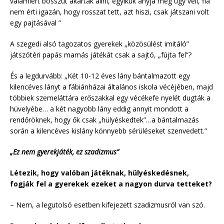
valamiért bosszút akartak állni, egyikük anyja meg úgy véli, fia
nem érti igazán, hogy rosszat tett, azt hiszi, csak játszani volt
egy pajtásával ”
A szegedi alsó tagozatos gyerekek „közösülést imitáló”
játszótéri papás mamás játékát csak a sajtó, „fújta fel”?
És a legdurvább: „Két 10-12 éves lány bántalmazott egy
kilencéves lányt a fábiánházai általános iskola vécéjében, majd
többiek szemeláttára erőszakkal egy vécékefe nyelét dugták a
hüvelyébe… a két nagyobb lány eddig annyit mondott a
rendőröknek, hogy ők csak „hülyéskedtek”…a bántalmazás
során a kilencéves kislány könnyebb sérüléseket szenvedett.”
„Ez nem gyerekjáték, ez szadizmus”
Létezik, hogy valóban játéknak, hülyéskedésnek,
fogják fel a gyerekek ezeket a nagyon durva tetteket?
– Nem, a legutolsó esetben kifejezett szadizmusról van szó.