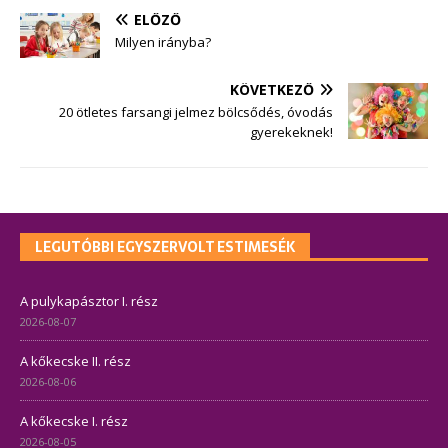
ELŐZŐ
Milyen irányba?
KÖVETKEZŐ
20 ötletes farsangi jelmez bölcsődés, óvodás
gyerekeknek!
LEGUTÓBBI EGYSZERVOLT ESTIMESÉK
A pulykapásztor I. rész
2026-08-07
A kőkecske II. rész
2026-08-06
A kőkecske I. rész
2026-08-05