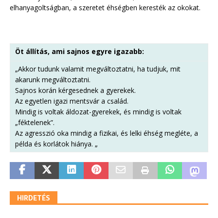
elhanyagoltságban, a szeretet éhségben keresték az okokat.
Öt állítás, ami sajnos egyre igazabb:
„Akkor tudunk valamit megváltoztatni, ha tudjuk, mit
akarunk megváltoztatni.
Sajnos korán kérgesednek a gyerekek.
Az egyetlen igazi mentsvár a család.
Mindig is voltak áldozat-gyerekek, és mindig is voltak
„féktelenek”.
Az agresszió oka mindig a fizikai, és lelki éhség megléte, a
példa és korlátok hiánya. „
HIRDETÉS