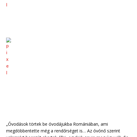
„Óvodások törtek be óvodájukba Romániában, ami
megdöbbentette még a rendőrséget is… Az óvónő szerint