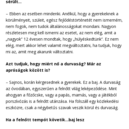
sérült…
– Ebben az esetben mindenki. Anélkül, hogy a gyerekeknek a
körülményeit, szüleit, egész fejlődéstörténetét nem ismerném,
nem fogok, nem tudok általánosságokat mondani. Nagyon
részletesen meg kell ismerni az esetet, az nem elég, amit a
„nagyok” 12 évesen mondtak, hogy „hülyéskedtünk”. Ez nem
elég, mert akkor lehet valamit megváltoztatni, ha tudjuk, hogy
mi az, amit meg akarunk változtatni.
Azt tudjuk, hogy miért nő a durvaság? Már az
apróságok között is?
– Sajnos, korán kérgesednek a gyerekek. Ez a baj. A durvaság
az óvodában, egyszerűen a felnőtt világ leképeződése. Mint
ahogyan a főzőcske, vagy a papás, mamás, vagy a játékból
porszívózás is a felnőtt utánzása. Ha fölszáll egy közlekedési
eszközre, csak a négybetűs szavak veszik körül és durvaság.
Ha a felnőtt tempót követik…baj lesz