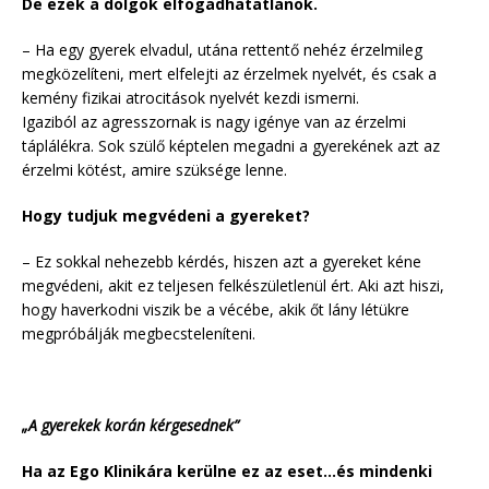
De ezek a dolgok elfogadhatatlanok.
– Ha egy gyerek elvadul, utána rettentő nehéz érzelmileg
megközelíteni, mert elfelejti az érzelmek nyelvét, és csak a
kemény fizikai atrocitások nyelvét kezdi ismerni.
Igaziból az agresszornak is nagy igénye van az érzelmi
táplálékra. Sok szülő képtelen megadni a gyerekének azt az
érzelmi kötést, amire szüksége lenne.
Hogy tudjuk megvédeni a gyereket?
– Ez sokkal nehezebb kérdés, hiszen azt a gyereket kéne
megvédeni, akit ez teljesen felkészületlenül ért. Aki azt hiszi,
hogy haverkodni viszik be a vécébe, akik őt lány létükre
megpróbálják megbecsteleníteni.
„A gyerekek korán kérgesednek”
Ha az Ego Klinikára kerülne ez az eset…és mindenki