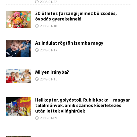
2018-01-22
20 ötletes farsangi jelmez bölcsődés,
óvodás gyerekeknek!
2018-01-18
Az indulat rögtön izomba megy
2018-01-17
Milyen irányba?
2018-01-15
Helikopter, golyóstoll, Rubik kocka – magyar
találmányok, amik számos kísérletezés
után lettek világhírűek
2018-01-09