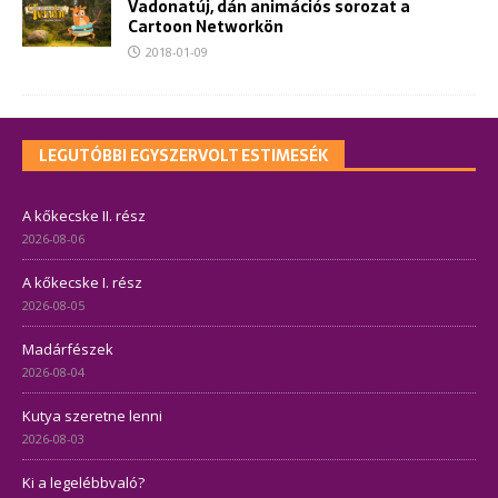
Vadonatúj, dán animációs sorozat a
Cartoon Networkön
2018-01-09
LEGUTÓBBI EGYSZERVOLT ESTIMESÉK
A kőkecske II. rész
2026-08-06
A kőkecske I. rész
2026-08-05
Madárfészek
2026-08-04
Kutya szeretne lenni
2026-08-03
Ki a legelébbvaló?