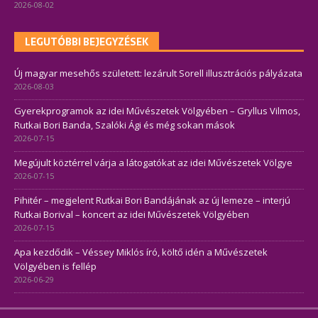
2026-08-02
LEGUTÓBBI BEJEGYZÉSEK
Új magyar mesehős született: lezárult Sorell illusztrációs pályázata
2026-08-03
Gyerekprogramok az idei Művészetek Völgyében – Gryllus Vilmos,
Rutkai Bori Banda, Szalóki Ági és még sokan mások
2026-07-15
Megújult köztérrel várja a látogatókat az idei Művészetek Völgye
2026-07-15
Pihitér – megjelent Rutkai Bori Bandájának az új lemeze – interjú
Rutkai Borival – koncert az idei Művészetek Völgyében
2026-07-15
Apa kezdődik – Véssey Miklós író, költő idén a Művészetek
Völgyében is fellép
2026-06-29