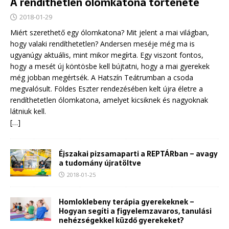
A rendíthetlen ólomkatona története
2018-01-29
Miért szerethető egy ólomkatona? Mit jelent a mai világban,
hogy valaki rendíthetetlen? Andersen meséje még ma is
ugyanúgy aktuális, mint mikor megírta. Egy viszont fontos,
hogy a mesét új köntösbe kell bújtatni, hogy a mai gyerekek
még jobban megértsék. A Hatszín Teátrumban a csoda
megvalósult. Földes Eszter rendezésében kelt újra életre a
rendíthetetlen ólomkatona, amelyet kicsiknek és nagyoknak
látniuk kell.
[…]
Éjszakai pizsamaparti a REPTÁRban – avagy
a tudomány újratöltve
2018-01-25
Homloklebeny terápia gyerekeknek –
Hogyan segíti a figyelemzavaros, tanulási
nehézségekkel küzdő gyerekeket?