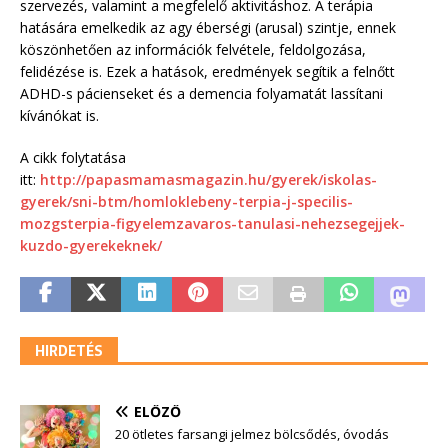
szervezés, valamint a megfelelő aktivitáshoz. A terápia
hatására emelkedik az agy éberségi (arusal) szintje, ennek
köszönhetően az információk felvétele, feldolgozása,
felidézése is. Ezek a hatások, eredmények segítik a felnőtt
ADHD-s pácienseket és a demencia folyamatát lassítani
kívánókat is.
A cikk folytatása
itt:
http://papasmamasmagazin.hu/gyerek/iskolas-
gyerek/sni-btm/homloklebeny-terpia-j-specilis-
mozgsterpia-figyelemzavaros-tanulasi-nehezsegejjek-
kuzdo-gyerekeknek/
HIRDETÉS
ELŐZŐ
20 ötletes farsangi jelmez bölcsődés, óvodás