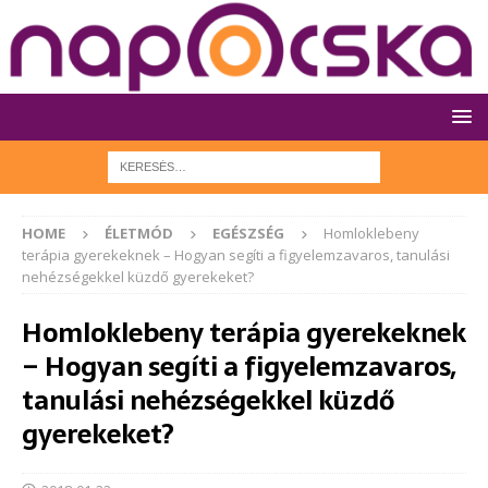
HOME
ÉLETMÓD
EGÉSZSÉG
Homloklebeny
terápia gyerekeknek – Hogyan segíti a figyelemzavaros, tanulási
nehézségekkel küzdő gyerekeket?
Homloklebeny terápia gyerekeknek
– Hogyan segíti a figyelemzavaros,
tanulási nehézségekkel küzdő
gyerekeket?