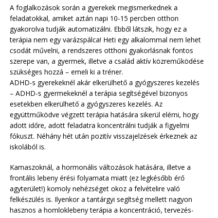
A foglalkozások során a gyerekek megismerkednek a
feladatokkal, amiket aztán napi 10-15 percben otthon
gyakorolva tudják automatizálni. Ebből látszik, hogy ez a
terápia nem egy varázspálca! Heti egy alkalommal nem lehet
csodát művelni, a rendszeres otthoni gyakorlásnak fontos
szerepe van, a gyermek, illetve a család aktív közreműködése
szükséges hozzá – emeli ki a tréner.
ADHD-s gyerekeknél akár elkerülhető a gyógyszeres kezelés
– ADHD-s gyermekeknél a terápia segítségével bizonyos
esetekben elkerülhető a gyógyszeres kezelés. Az
együttműködve végzett terápia hatására sikerül elérni, hogy
adott időre, adott feladatra koncentrálni tudják a figyelmi
fókuszt. Néhány hét után pozitív visszajelzések érkeznek az
iskolából is.
Kamaszoknál, a hormonális változások hatására, illetve a
frontális lebeny érési folyamata miatt (ez legkésőbb érő
agyterület!) komoly nehézséget okoz a felvételire való
felkészülés is. Ilyenkor a tantárgyi segítség mellett nagyon
hasznos a homloklebeny terápia a koncentráció, tervezés-