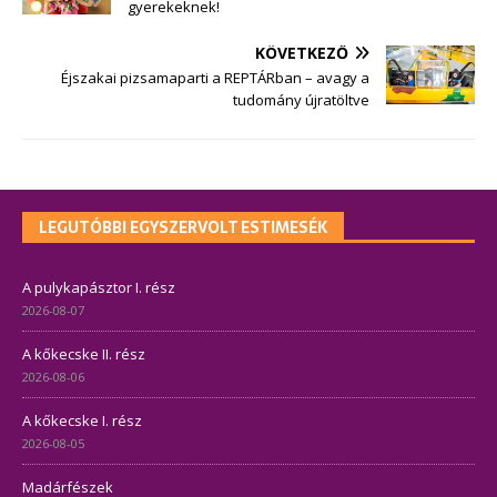
gyerekeknek!
KÖVETKEZŐ
Éjszakai pizsamaparti a REPTÁRban – avagy a
tudomány újratöltve
LEGUTÓBBI EGYSZERVOLT ESTIMESÉK
A pulykapásztor I. rész
2026-08-07
A kőkecske II. rész
2026-08-06
A kőkecske I. rész
2026-08-05
Madárfészek