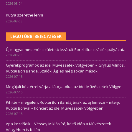
2026-08-04
Kutya szeretne lenni
2026-08-03
LEGUTÓBBI BEJEGYZÉSEK
Új magyar mesehős született: lezárult Sorell illusztrációs pályázata
2026-08-03
Gyerekprogramok az idei Művészetek Völgyében – Gryllus Vilmos,
Rutkai Bori Banda, Szalóki Ági és még sokan mások
2026-07-15
Megújult köztérrel várja a látogatókat az idei Művészetek Völgye
2026-07-15
Pihitér – megjelent Rutkai Bori Bandájának az új lemeze – interjú
Rutkai Borival – koncert az idei Művészetek Völgyében
2026-07-15
Apa kezdődik – Véssey Miklós író, költő idén a Művészetek
Völgyében is fellép