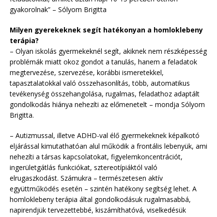
gyakorolnak” – Sólyom Brigitta
Milyen gyerekeknek segít hatékonyan a homloklebeny
terápia?
– Olyan iskolás gyermekeknél segít, akiknek nem részképesség
problémák miatt okoz gondot a tanulás, hanem a feladatok
megtervezése, szervezése, korábbi ismeretekkel,
tapasztalatokkal való összehasonlítás, több, automatikus
tevékenység összehangolása, rugalmas, feladathoz adaptált
gondolkodás hiánya nehezíti az előmenetelt – mondja Sólyom
Brigitta.
– Autizmussal, illetve ADHD-val élő gyermekeknek képalkotó
eljárással kimutathatóan alul működik a frontális lebenyük, ami
nehezíti a társas kapcsolatokat, figyelemkoncentrációt,
ingerületgátlás funkciókat, sztereotípiáktól való
elrugaszkodást. Számukra – természetesen aktív
együttműködés esetén – szintén hatékony segítség lehet. A
homloklebeny terápia által gondolkodásuk rugalmasabbá,
napirendjük tervezettebbé, kiszámíthatóvá, viselkedésük