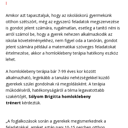
Amikor azt tapasztaljuk, hogy az iskoláskorú gyermekünk
otthon szétszórt, még az egyszerű feladatok megszervezése
is gondot jelent számára, rugalmatlan, esetleg a tanító néni is
arról számol be, hogy a gyerek nehezen alkalmazkodik az
iskolai követelményekhez, nem figyel oda a tanórán, gondot
jelent számára például a matematikai szöveges feladatokat
értelmezése, akkor a homloklebeny terápia hatékony eszköz
lehet.
A homloklebeny terápia bár 7-99 éves kor között
alkalmazható, leginkább a tanulási nehézségekkel küzdő
gyerekek szülei gondolnak rá megoldásként. A terápia
működéséről, hatékonyságáról a téma legavatottabb
szakértőjét,
Sólyom Brigitta homloklebeny
trénert
kérdeztük.
„A foglalkozások során a gyerekek megismerkednek a
feladatokkal, amiket aztán napi 10-15 percben otthon