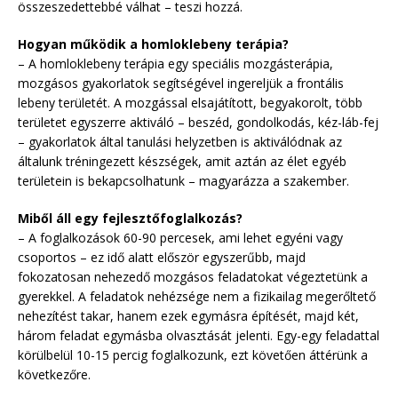
összeszedettebbé válhat – teszi hozzá.
Hogyan működik a homloklebeny terápia?
– A homloklebeny terápia egy speciális mozgásterápia,
mozgásos gyakorlatok segítségével ingereljük a frontális
lebeny területét. A mozgással elsajátított, begyakorolt, több
területet egyszerre aktiváló – beszéd, gondolkodás, kéz-láb-fej
– gyakorlatok által tanulási helyzetben is aktiválódnak az
általunk tréningezett készségek, amit aztán az élet egyéb
területein is bekapcsolhatunk – magyarázza a szakember.
Miből áll egy fejlesztőfoglalkozás?
– A foglalkozások 60-90 percesek, ami lehet egyéni vagy
csoportos – ez idő alatt először egyszerűbb, majd
fokozatosan nehezedő mozgásos feladatokat végeztetünk a
gyerekkel. A feladatok nehézsége nem a fizikailag megerőltető
nehezítést takar, hanem ezek egymásra építését, majd két,
három feladat egymásba olvasztását jelenti. Egy-egy feladattal
körülbelül 10-15 percig foglalkozunk, ezt követően áttérünk a
következőre.