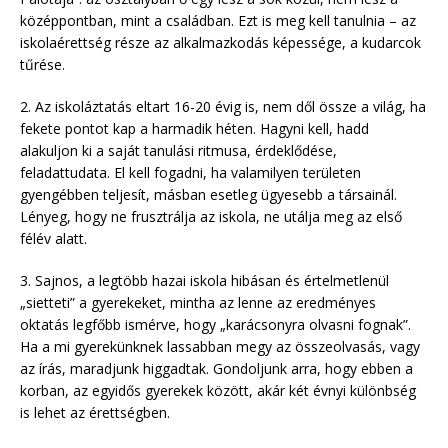
középpontban, mint a családban. Ezt is meg kell tanulnia – az
iskolaérettség része az alkalmazkodás képessége, a kudarcok
tűrése.
2. Az iskoláztatás eltart 16-20 évig is, nem dől össze a világ, ha
fekete pontot kap a harmadik héten. Hagyni kell, hadd
alakuljon ki a saját tanulási ritmusa, érdeklődése,
feladattudata. El kell fogadni, ha valamilyen területen
gyengébben teljesít, másban esetleg ügyesebb a társainál.
Lényeg, hogy ne frusztrálja az iskola, ne utálja meg az első
félév alatt.
3. Sajnos, a legtöbb hazai iskola hibásan és értelmetlenül
„sietteti” a gyerekeket, mintha az lenne az eredményes
oktatás legfőbb ismérve, hogy „karácsonyra olvasni fognak”.
Ha a mi gyerekünknek lassabban megy az összeolvasás, vagy
az írás, maradjunk higgadtak. Gondoljunk arra, hogy ebben a
korban, az egyidős gyerekek között, akár két évnyi különbség
is lehet az érettségben.