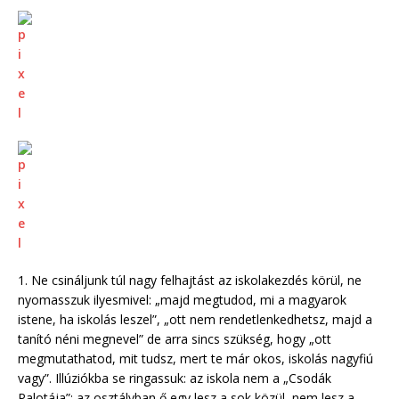
1. Ne csináljunk túl nagy felhajtást az iskolakezdés körül, ne
nyomasszuk ilyesmivel: „majd megtudod, mi a magyarok
istene, ha iskolás leszel”, „ott nem rendetlenkedhetsz, majd a
tanító néni megnevel” de arra sincs szükség, hogy „ott
megmutathatod, mit tudsz, mert te már okos, iskolás nagyfiú
vagy”. Illúziókba se ringassuk: az iskola nem a „Csodák
Palotája”: az osztályban ő egy lesz a sok közül, nem lesz a