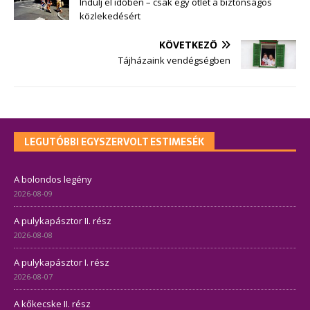
Indulj el időben – csak egy ötlet a biztonságos
közlekedésért
KÖVETKEZŐ
Tájházaink vendégségben
LEGUTÓBBI EGYSZERVOLT ESTIMESÉK
A bolondos legény
2026-08-09
A pulykapásztor II. rész
2026-08-08
A pulykapásztor I. rész
2026-08-07
A kőkecske II. rész