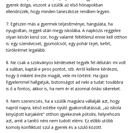
gyerek dolga, viszont a szülők az első hónapokban
ellenőrizzék, hogy minden taneszköze rendben legyen.
7. Egészen más a gyermek teljesítménye, hangulata, ha
nyugodtan, reggeli után megy iskolába. A napközis reggelire
olyan későn kerül sor, hogy valamit feltétlenül ennie kell otthon
is: egy szendvicset, gyümölcsöt, egy pohár tejet, kefirt,
túrókrémet legalább.
8. Ne csak a szokványos kérdéseket tegyék fel délután: mi volt
a suliban, kaptál-e piros pontot, stb. Arról kellene kérdezni,
hogy ő miként érezte magát, vele mi történt. Ha igazi
figyelemmel hallgatjuk, biztonságot ad neki a tudat: továbbra
is ő a fontos, akkor is, ha nem ér el azonnal óriási sikereket.
9. Nem szerencsés, ha a szülők magukra vállalják azt, hogy
napról napra, késő estébe nyúló gyakoroltatással, „az iskola
kinyújtott karjaként” otthon igyekeznek pótolni, helyrehozni
azt, amit a tanító néni nem tudott elérni. Ez előbb utóbb
komoly konfliktust szül a gyerek és a szülő között.