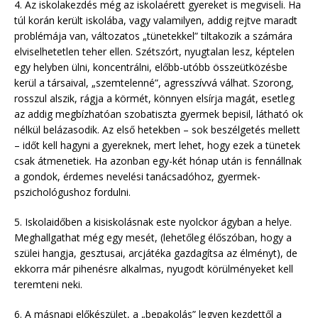
4. Az iskolakezdés még az iskolaérett gyereket is megviseli. Ha
túl korán került iskolába, vagy valamilyen, addig rejtve maradt
problémája van, változatos „tünetekkel” tiltakozik a számára
elviselhetetlen teher ellen. Szétszórt, nyugtalan lesz, képtelen
egy helyben ülni, koncentrálni, előbb-utóbb összeütközésbe
kerül a társaival, „szemtelenné”, agresszívvá válhat. Szorong,
rosszul alszik, rágja a körmét, könnyen elsírja magát, esetleg
az addig megbízhatóan szobatiszta gyermek bepisil, látható ok
nélkül belázasodik. Az első hetekben – sok beszélgetés mellett
– időt kell hagyni a gyereknek, mert lehet, hogy ezek a tünetek
csak átmenetiek. Ha azonban egy-két hónap után is fennállnak
a gondok, érdemes nevelési tanácsadóhoz, gyermek-
pszichológushoz fordulni.
5. Iskolaidőben a kisiskolásnak este nyolckor ágyban a helye.
Meghallgathat még egy mesét, (lehetőleg élőszóban, hogy a
szülei hangja, gesztusai, arcjátéka gazdagítsa az élményt), de
ekkorra már pihenésre alkalmas, nyugodt körülményeket kell
teremteni neki.
6. A másnapi előkészület, a „bepakolás” legyen kezdettől a