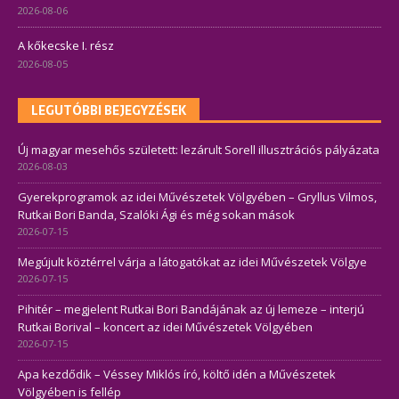
2026-08-06
A kőkecske I. rész
2026-08-05
LEGUTÓBBI BEJEGYZÉSEK
Új magyar mesehős született: lezárult Sorell illusztrációs pályázata
2026-08-03
Gyerekprogramok az idei Művészetek Völgyében – Gryllus Vilmos,
Rutkai Bori Banda, Szalóki Ági és még sokan mások
2026-07-15
Megújult köztérrel várja a látogatókat az idei Művészetek Völgye
2026-07-15
Pihitér – megjelent Rutkai Bori Bandájának az új lemeze – interjú
Rutkai Borival – koncert az idei Művészetek Völgyében
2026-07-15
Apa kezdődik – Véssey Miklós író, költő idén a Művészetek
Völgyében is fellép