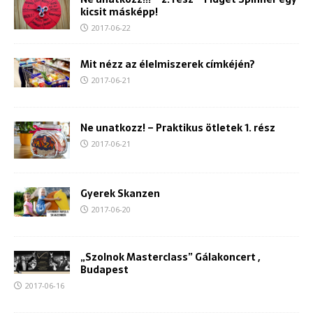
kicsit másképp!
2017-06-22
Mit nézz az élelmiszerek címkéjén?
2017-06-21
Ne unatkozz! – Praktikus ötletek 1. rész
2017-06-21
Gyerek Skanzen
2017-06-20
„Szolnok Masterclass” Gálakoncert ,
Budapest
2017-06-16