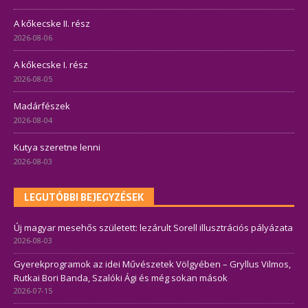
A kőkecske II. rész
2026-08-06
A kőkecske I. rész
2026-08-05
Madárfészek
2026-08-04
Kutya szeretne lenni
2026-08-03
LEGUTÓBBI BEJEGYZÉSEK
Új magyar mesehős született: lezárult Sorell illusztrációs pályázata
2026-08-03
Gyerekprogramok az idei Művészetek Völgyében – Gryllus Vilmos,
Rutkai Bori Banda, Szalóki Ági és még sokan mások
2026-07-15