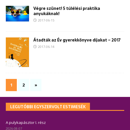
Végre szünet! 5 túlélési praktika
anyukáknak!
2017-06-15
Átadták az Év gyerekkönyve díjakat – 2017
2017-06-14
1
2
»
LEGUTÓBBI EGYSZERVOLT ESTIMESÉK
A pulykapásztor I. rész
2026-08-07