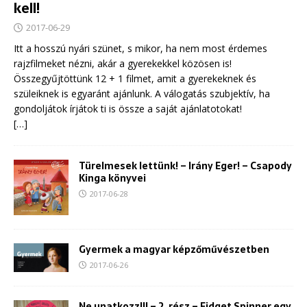
kell!
2017-06-29
Itt a hosszú nyári szünet, s mikor, ha nem most érdemes
rajzfilmeket nézni, akár a gyerekekkel közösen is!
Összegyűjtöttünk 12 + 1 filmet, amit a gyerekeknek és
szüleiknek is egyaránt ajánlunk. A válogatás szubjektív, ha
gondoljátok írjátok ti is össze a saját ajánlatotokat!
[…]
Türelmesek lettünk! – Irány Eger! – Csapody
Kinga könyvei
2017-06-28
Gyermek a magyar képzőművészetben
2017-06-26
Ne unatkozz!!! – 2. rész – Fidget Spinner egy