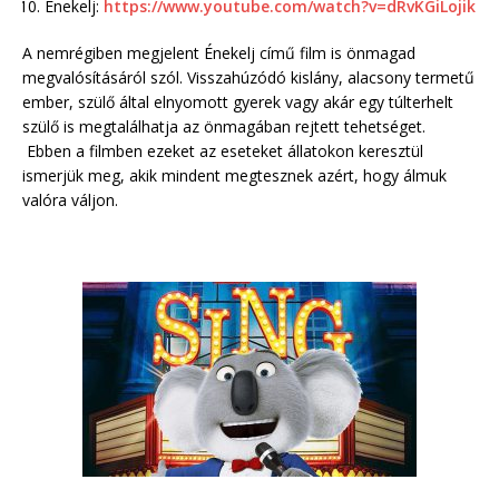
Énekelj:
https://www.youtube.com/watch?v=dRvKGiLojik
A nemrégiben megjelent Énekelj című film is önmagad
megvalósításáról szól. Visszahúzódó kislány, alacsony termetű
ember, szülő által elnyomott gyerek vagy akár egy túlterhelt
szülő is megtalálhatja az önmagában rejtett tehetséget.
Ebben a filmben ezeket az eseteket állatokon keresztül
ismerjük meg, akik mindent megtesznek azért, hogy álmuk
valóra váljon.