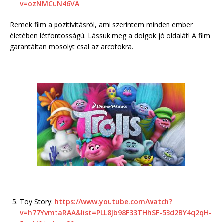
v=ozNMCuN46VA
Remek film a pozitivitásról, ami szerintem minden ember
életében létfontosságú. Lássuk meg a dolgok jó oldalát! A film
garantáltan mosolyt csal az arcotokra.
Toy Story:
https://www.youtube.com/watch?
v=h77YvmtaRAA&list=PLL8Jb98F33THhSF-53d2BY4q2qH-