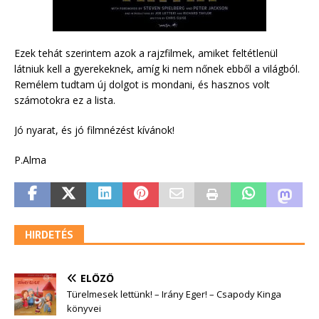
Ezek tehát szerintem azok a rajzfilmek, amiket feltétlenül
látniuk kell a gyerekeknek, amíg ki nem nőnek ebből a világból.
Remélem tudtam új dolgot is mondani, és hasznos volt
számotokra ez a lista.
Jó nyarat, és jó filmnézést kívánok!
P.Alma
HIRDETÉS
ELŐZŐ
Türelmesek lettünk! – Irány Eger! – Csapody Kinga
könyvei