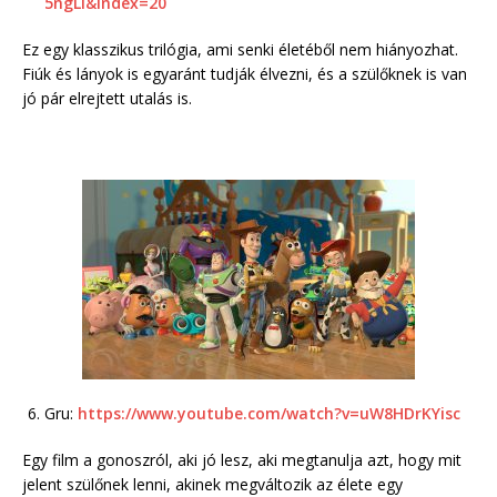
5ngLl&index=20
Ez egy klasszikus trilógia, ami senki életéből nem hiányozhat.
Fiúk és lányok is egyaránt tudják élvezni, és a szülőknek is van
jó pár elrejtett utalás is.
Gru:
https://www.youtube.com/watch?v=uW8HDrKYisc
Egy film a gonoszról, aki jó lesz, aki megtanulja azt, hogy mit
jelent szülőnek lenni, akinek megváltozik az élete egy