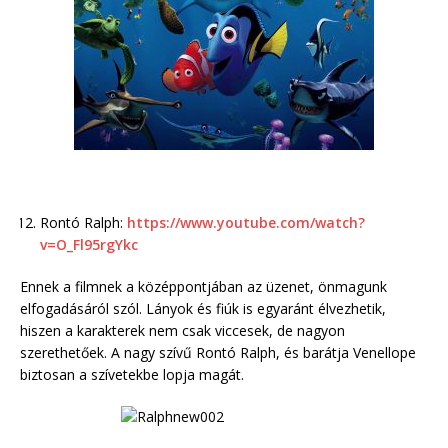
Rontó Ralph:
https://www.youtube.com/watch?
v=O_Fl95rgYkc
Ennek a filmnek a középpontjában az üzenet, önmagunk
elfogadásáról szól. Lányok és fiúk is egyaránt élvezhetik,
hiszen a karakterek nem csak viccesek, de nagyon
szerethetőek. A nagy szívű Rontó Ralph, és barátja Venellope
biztosan a szívetekbe lopja magát.