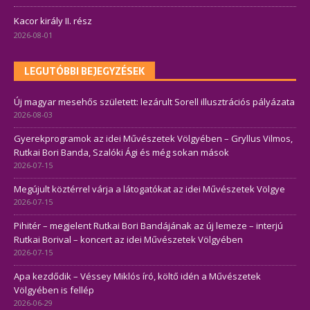
Kacor király II. rész
2026-08-01
LEGUTÓBBI BEJEGYZÉSEK
Új magyar mesehős született: lezárult Sorell illusztrációs pályázata
2026-08-03
Gyerekprogramok az idei Művészetek Völgyében – Gryllus Vilmos,
Rutkai Bori Banda, Szalóki Ági és még sokan mások
2026-07-15
Megújult köztérrel várja a látogatókat az idei Művészetek Völgye
2026-07-15
Pihitér – megjelent Rutkai Bori Bandájának az új lemeze – interjú
Rutkai Borival – koncert az idei Művészetek Völgyében
2026-07-15
Apa kezdődik – Véssey Miklós író, költő idén a Művészetek
Völgyében is fellép
2026-06-29