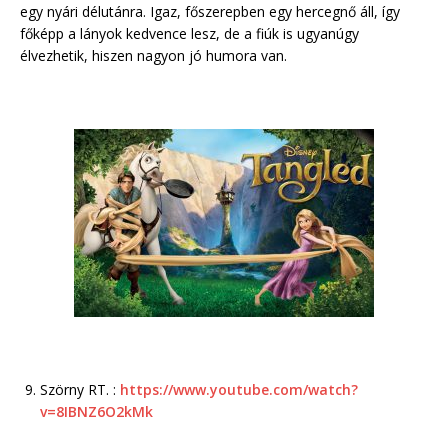
egy nyári délutánra. Igaz, főszerepben egy hercegnő áll, így
főképp a lányok kedvence lesz, de a fiúk is ugyanúgy
élvezhetik, hiszen nagyon jó humora van.
Szörny RT. :
https://www.youtube.com/watch?
v=8IBNZ6O2kMk