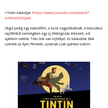
+Tintin kalandjai:
https://www.youtube.com/watch?
v=hlrscEUUQw0
Végül pedig egy kalandfilm, a kicsit nagyobbaknak. A klasszikus
rajzfilmből nemrégiben egy új feldolgozás érkezett, ezt
ajánlom nektek. Telis tele van rejtéllyel, és kalanddal. Akik
szeretik az ilyen filmeket, azoknak csak ajánlani tudom.