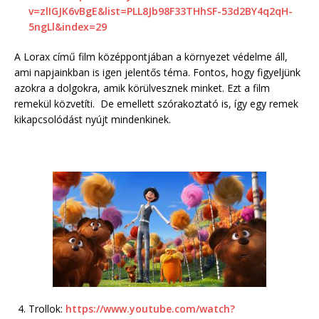
v=zlIGJK6vBgE&list=PLL8Jb98F33THhSF-53d2BY4q2qH-
5ngLl&index=29
A Lorax című film középpontjában a környezet védelme áll,
ami napjainkban is igen jelentős téma. Fontos, hogy figyeljünk
azokra a dolgokra, amik körülvesznek minket. Ezt a film
remekül közvetíti. De emellett szórakoztató is, így egy remek
kikapcsolódást nyújt mindenkinek.
Trollok:
https://www.youtube.com/watch?