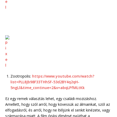
Zootropolis:
https://www.youtube.com/watch?
list=PLL8Jb98F33THhSF-53d2BY4q2qH-
5ngLl&time_continue=2&v=abqLPfMLtKk
Ez egy remek választás lehet, egy családi mozizáshoz.
Amellett, hogy szól arról, hogy kövessük az álmainkat, szól az
elfogadásról, és arról, hogy ne ítéljünk el senkit kinézete, vagy
származása miatt. A film óriási élményt nyújthat a