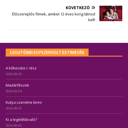
KÖVETKEZŐ
Élőszereplős filmek, amiket 12 éves korig látnod
kell!
LEGUTÓBBI EGYSZERVOLT ESTIMESÉK
A kőkecske I. rész
2026-08-05
Madárfészek
2026-08-04
Kutya szeretne lenni
2026-08-03
Ki a legelébbvaló?
2026-08-02