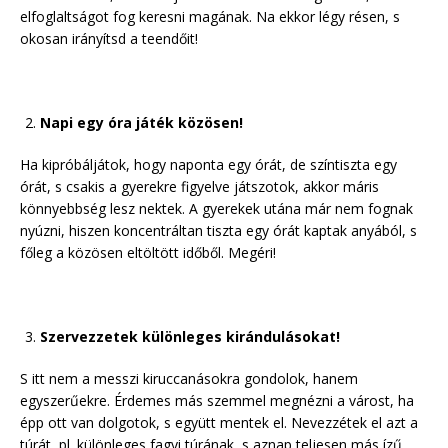
elfoglaltságot fog keresni magának. Na ekkor légy résen, s
okosan irányítsd a teendőit!
Napi egy óra játék közösen!
Ha kipróbáljátok, hogy naponta egy órát, de színtiszta egy
órát, s csakis a gyerekre figyelve játszotok, akkor máris
könnyebbség lesz nektek. A gyerekek utána már nem fognak
nyúzni, hiszen koncentráltan tiszta egy órát kaptak anyából, s
főleg a közösen eltöltött időből. Megéri!
Szervezzetek különleges kirándulásokat!
S itt nem a messzi kiruccanásokra gondolok, hanem
egyszerűekre. Érdemes más szemmel megnézni a várost, ha
épp ott van dolgotok, s együtt mentek el. Nevezzétek el azt a
túrát, pl. különleges fagyi túrának, s aznap teljesen más ízű