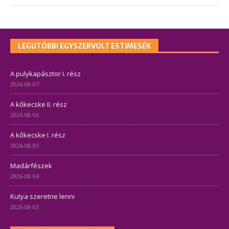
LEGUTÓBBI EGYSZERVOLT ESTIMESÉK
A pulykapásztor I. rész
2026-08-07
A kőkecske II. rész
2026-08-06
A kőkecske I. rész
2026-08-05
Madárfészek
2026-08-04
Kutya szeretne lenni
2026-08-03