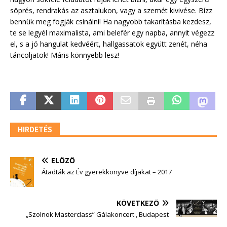
söprés, rendrakás az asztalukon, vagy a szemét kivivése. Bízz
bennük meg fogják csinálni! Ha nagyobb takarításba kezdesz,
te se legyél maximalista, ami belefér egy napba, annyit végezz
el, s a jó hangulat kedvéért, hallgassatok együtt zenét, néha
táncoljatok! Máris könnyebb lesz!
HIRDETÉS
ELŐZŐ
Átadták az Év gyerekkönyve díjakat – 2017
KÖVETKEZŐ
„Szolnok Masterclass” Gálakoncert , Budapest