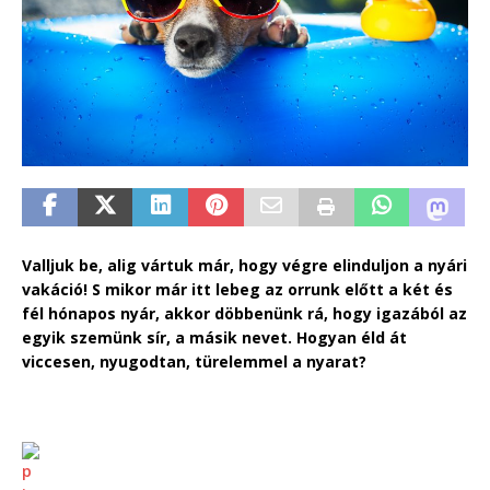
Valljuk be, alig vártuk már, hogy végre elinduljon a nyári
vakáció! S mikor már itt lebeg az orrunk előtt a két és
fél hónapos nyár, akkor döbbenünk rá, hogy igazából az
egyik szemünk sír, a másik nevet. Hogyan éld át
viccesen, nyugodtan, türelemmel a nyarat?