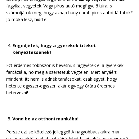
fagyikat vegyetek. Vagy piros autó megfigyelő túra, s
számoljátok meg, hogy aznap hány darab piros autót láttatok?
Jó móka lesz, hidd el!
Engedjétek, hogy a gyerekek titeket
kényeztessenek!
Ezt érdemes többször is bevetni, s higgyétek el a gyerekek
fantáziája, no meg a szeretetük végtelen. Mert anyáért
mindent! Itt nem is adnék tanácsokat, csak egyet, hogy
hetente egyszer-egyszer, akár egy-egy órára érdemes
betervezni!
Vond be az otthoni munkába!
Persze ezt se kötelező jelleggel! A nagyobbacskákra már
nagyon sokféle feladatot rájuk lehet bízni, akár egy egyszerű