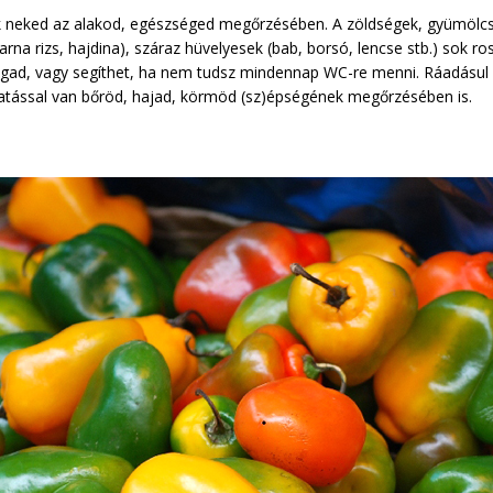
ek neked az alakod, egészséged megőrzésében. A zöldségek, gyümölcsö
rna rizs, hajdina), száraz hüvelyesek (bab, borsó, lencse stb.) sok ro
agad, vagy segíthet, ha nem tudsz mindennap WC-re menni. Ráadásul
hatással van bőröd, hajad, körmöd (sz)épségének megőrzésében is.