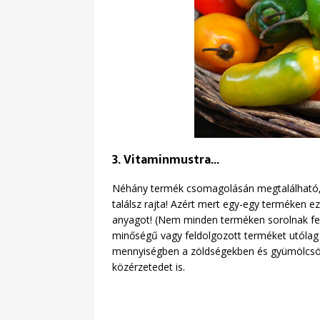
3. Vitaminmustra…
Néhány termék csomagolásán megtalálható, h
találsz rajta! Azért mert egy-egy terméken e
anyagot! (Nem minden terméken sorolnak fel m
minőségű vagy feldolgozott terméket utólag v
mennyiségben a zöldségekben és gyümölcsökb
közérzetedet is.