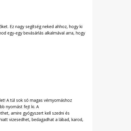
vőket. Ez nagy segítség neked ahhoz, hogy ki
anod egy-egy bevásárlás alkalmával arra, hogy
edet! A túl sok só magas vérnyomáshoz
bb nyomást fejt ki. A
het, amire gyógyszert kell szedni és
miatt vizesedhet, bedagadhat a lábad, karod,