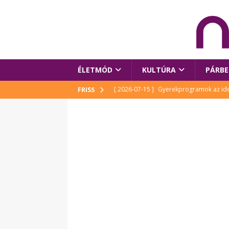
ÉLETMÓD
KULTÚRA
PÁRBE
[ 2026-07-15 ]
Gyerekprogramok az idei
FRISS
Szalóki Ági és még sokan mások
KUL
[ 2026-07-15 ]
Megújult köztérrel várja
[ 2026-07-15 ]
Pihitér – megjelent Rutka
idei Művészetek Völgyében
KULTÚR
[ 2026-06-29 ]
Apa kezdődik – Véssey Mi
[ 2026-08-03 ]
Új magyar mesehős születe