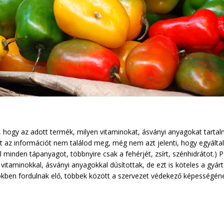
ogy az adott termék, milyen vitaminokat, ásványi anyagokat tartalm
zt az információt nem találod meg, még nem azt jelenti, hogy egyálta
inden tápanyagot, többnyire csak a fehérjét, zsírt, szénhidrátot.) P
itaminokkal, ásványi anyagokkal dúsítottak, de ezt is köteles a gyárt
en fordulnak elő, többek között a szervezet védekező képességének e