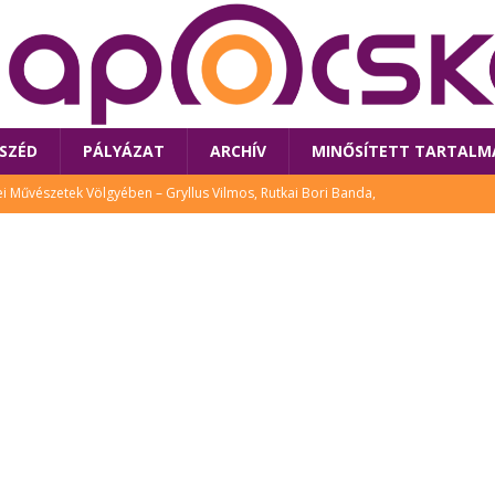
SZÉD
PÁLYÁZAT
ARCHÍV
MINŐSÍTETT TARTALM
 Művészetek Völgyében – Gryllus Vilmos, Rutkai Bori Banda,
TÚRA
 a látogatókat az idei Művészetek Völgye
CSALÁD
i Bori Bandájának az új lemeze – interjú Rutkai Borival – koncert az
A
klós író, költő idén a Művészetek Völgyében is fellép
KÖNYV
tt: lezárult Sorell illusztrációs pályázata
CSALÁD