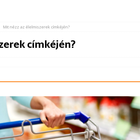
Mit nézz az élelmiszerek címkéjén?
szerek címkéjén?