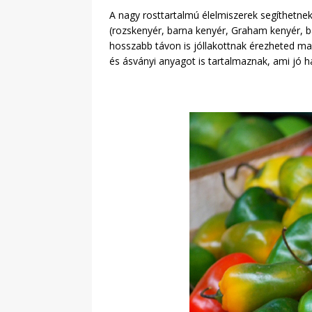
A nagy rosttartalmú élelmiszerek segíthetn
(rozskenyér, barna kenyér, Graham kenyér, ba
hosszabb távon is jóllakottnak érezheted m
és ásványi anyagot is tartalmaznak, ami jó 