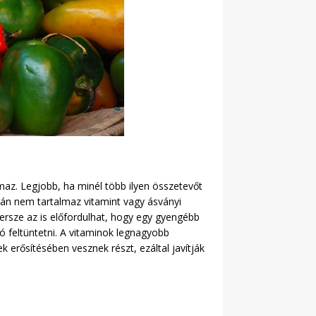
az. Legjobb, ha minél több ilyen összetevőt
lán nem tartalmaz vitamint vagy ásványi
ersze az is előfordulhat, hogy egy gyengébb
ó feltüntetni. A vitaminok legnagyobb
rősítésében vesznek részt, ezáltal javítják