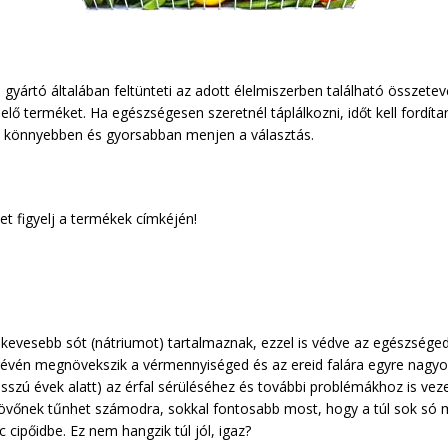
 gyártó általában feltünteti az adott élelmiszerben található összete
lő terméket. Ha egészségesen szeretnél táplálkozni, időt kell fordít
b könnyebben és gyorsabban menjen a választás.
t figyelj a termékek címkéjén!
 kevesebb sót (nátriumot) tartalmaznak, ezzel is védve az egészség
 révén megnövekszik a vérmennyiséged és az ereid falára egyre nagyo
zú évek alatt) az érfal sérüléséhez és további problémákhoz is vezet
i jövőnek tűnhet számodra, sokkal fontosabb most, hogy a túl sok só 
cipőidbe. Ez nem hangzik túl jól, igaz?