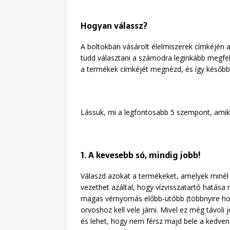
Hogyan válassz?
A boltokban vásárolt élelmiszerek címkéjén a
tudd választani a számodra leginkább megfele
a termékek címkéjét megnézd, és így későb
Lássuk, mi a legfontosabb 5 szempont, amike
1. A kevesebb só, mindig jobb!
Válaszd azokat a termékeket, amelyek minél
vezethet azáltal, hogy vízvisszatartó hatása
magas vérnyomás előbb-utóbb (többnyire hoss
orvoshoz kell vele járni. Mivel ez még távol
és lehet, hogy nem férsz majd bele a kedvenc 