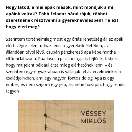
Hogy látod, a mai apák mások, mint mondjuk a mi
apáink voltak? Több feladat hárul rájuk, többet
szeretnének résztvenni a gyereknevelésben? Te ezt
hogy éled meg?
Szerintem történelmileg most egy óriási lehetőség áll az apák
előtt: végre jelen tudnak lenni a gyerekeik életében, az
állandóan távol lévő, csupán pénzkereső apa képe mintha
eltűnni látszana. Ráadásul a pszichológia is fejlődik, tudjuk,
hogy mit jelent például érzelmileg elérhetőnek lenni – és
szerintem egyre gyakrabban is vállaljuk fel az érzelmeinket a
családjainkban, ami egy nagyon fontos dolog. Apa is egy
ember, és nem szigorú egy gép, aki néhe hazajön, hogy rendet
tegyen.