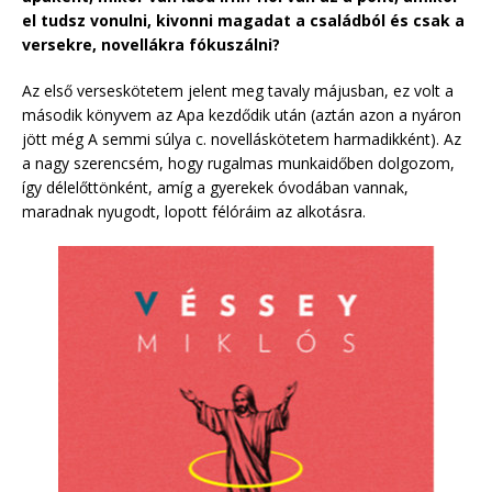
el tudsz vonulni, kivonni magadat a családból és csak a
versekre, novellákra fókuszálni?
Az első verseskötetem jelent meg tavaly májusban, ez volt a
második könyvem az Apa kezdődik után (aztán azon a nyáron
jött még A semmi súlya c. novelláskötetem harmadikként). Az
a nagy szerencsém, hogy rugalmas munkaidőben dolgozom,
így délelőttönként, amíg a gyerekek óvodában vannak,
maradnak nyugodt, lopott félóráim az alkotásra.