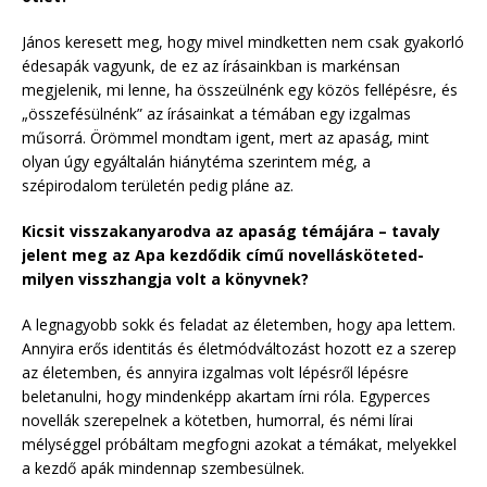
János keresett meg, hogy mivel mindketten nem csak gyakorló
édesapák vagyunk, de ez az írásainkban is markénsan
megjelenik, mi lenne, ha összeülnénk egy közös fellépésre, és
„összefésülnénk” az írásainkat a témában egy izgalmas
műsorrá. Örömmel mondtam igent, mert az apaság, mint
olyan úgy egyáltalán hiánytéma szerintem még, a
szépirodalom területén pedig pláne az.
Kicsit visszakanyarodva az apaság témájára – tavaly
jelent meg az Apa kezdődik című novellásköteted-
milyen visszhangja volt a könyvnek?
A legnagyobb sokk és feladat az életemben, hogy apa lettem.
Annyira erős identitás és életmódváltozást hozott ez a szerep
az életemben, és annyira izgalmas volt lépésről lépésre
beletanulni, hogy mindenképp akartam írni róla. Egyperces
novellák szerepelnek a kötetben, humorral, és némi lírai
mélységgel próbáltam megfogni azokat a témákat, melyekkel
a kezdő apák mindennap szembesülnek.