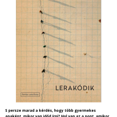
S persze marad a kérdés, hogy több gyermekes
apaként, mikor van időd írni? Hol van az a pont, amikor