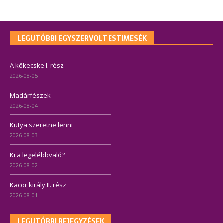
LEGUTÓBBI EGYSZERVOLT ESTIMESÉK
A kőkecske I. rész
2026-08-05
Madárfészek
2026-08-04
Kutya szeretne lenni
2026-08-03
Ki a legelébbvaló?
2026-08-02
Kacor király II. rész
2026-08-01
LEGUTÓBBI BEJEGYZÉSEK