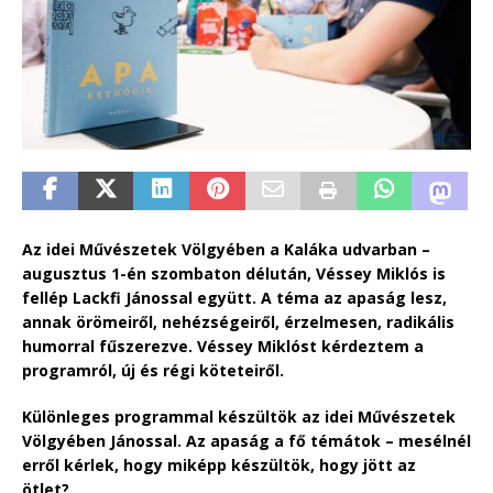
Az idei Művészetek Völgyében a Kaláka udvarban –
augusztus 1-én szombaton délután, Véssey Miklós is
fellép Lackfi Jánossal együtt. A téma az apaság lesz,
annak örömeiről, nehézségeiről, érzelmesen, radikális
humorral fűszerezve. Véssey Miklóst kérdeztem a
programról, új és régi köteteiről.
Különleges programmal készültök az idei Művészetek
Völgyében Jánossal. Az apaság a fő témátok – mesélnél
erről kérlek, hogy miképp készültök, hogy jött az
ötlet?