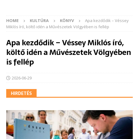
HOME
KULTÚRA
KÖNYV
Apa kezdődik – Véssey
Miklós író, költő idén a Művészetek Völgyében is fellép
Apa kezdődik – Véssey Miklós író,
költő idén a Művészetek Völgyében
is fellép
2026-06-29
HIRDETÉS