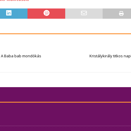
eg A Baba bab mondókás
Kristálykirály titkos nap