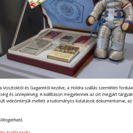
a Vosztoktól és Gagarintól kezdve, a Holdra szállás szemléleti fordu
éséig és ünnepléséig. A kiállításon megjelennek az űrt megjárt tárgy
szült videóinterjúk mellett a tudományos kutatások dokumentumai, az 
 látogatható.
i-kiallitasok/