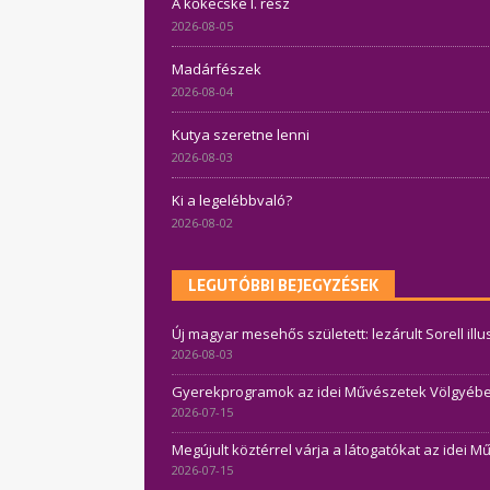
A kőkecske I. rész
2026-08-05
Madárfészek
2026-08-04
Kutya szeretne lenni
2026-08-03
Ki a legelébbvaló?
2026-08-02
LEGUTÓBBI BEJEGYZÉSEK
Új magyar mesehős született: lezárult Sorell ill
2026-08-03
Gyerekprogramok az idei Művészetek Völgyében 
2026-07-15
Megújult köztérrel várja a látogatókat az idei 
2026-07-15