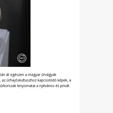
latán át egészen a magyar űrvágyak
ak, az űrhajóskultuszhoz kapcsolódó képek, a
űrkorszak lenyomatai a nyilvános és privát