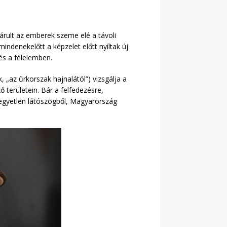
tárult az emberek szeme elé a távoli
indenekelőtt a képzelet előtt nyíltak új
és a félelemben.
 „az űrkorszak hajnalától”) vizsgálja a
 területein. Bár a felfedezésre,
, egyetlen látószögből, Magyarország