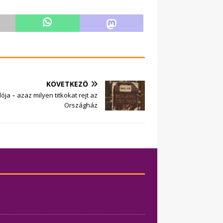
KÖVETKEZŐ
lója – azaz milyen titkokat rejt az
Országház