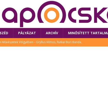
SZÉD
PÁLYÁZAT
ARCHÍV
MINŐSÍTETT TARTALM
 Művészetek Völgyében – Gryllus Vilmos, Rutkai Bori Banda,
TÚRA
 a látogatókat az idei Művészetek Völgye
CSALÁD
i Bori Bandájának az új lemeze – interjú Rutkai Borival – koncert az
A
klós író, költő idén a Művészetek Völgyében is fellép
KÖNYV
tt: lezárult Sorell illusztrációs pályázata
CSALÁD