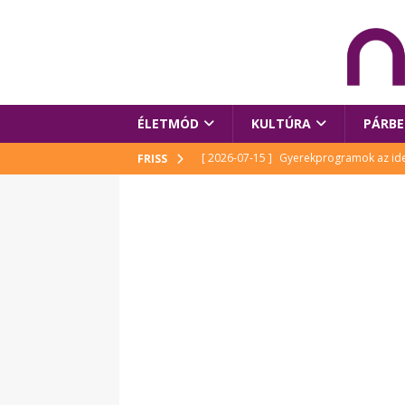
ÉLETMÓD
KULTÚRA
PÁRBE
[ 2026-07-15 ]
Gyerekprogramok az idei
FRISS
Szalóki Ági és még sokan mások
KUL
[ 2026-07-15 ]
Megújult köztérrel várja
[ 2026-07-15 ]
Pihitér – megjelent Rutka
idei Művészetek Völgyében
KULTÚR
[ 2026-06-29 ]
Apa kezdődik – Véssey Mi
[ 2026-08-03 ]
Új magyar mesehős születe