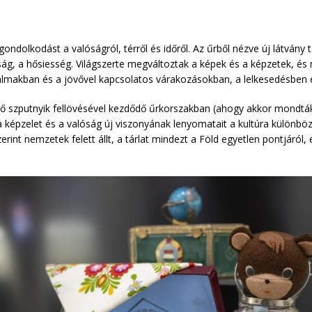
gondolkodást a valóságról, térről és időről. Az űrből nézve új látvány 
nság, a hősiesség. Világszerte megváltoztak a képek és a képzetek, és m
almakban és a jövővel kapcsolatos várakozásokban, a lelkesedésben 
első szputnyik fellövésével kezdődő űrkorszakban (ahogy akkor mondták,
a képzelet és a valóság új viszonyának lenyomatait a kultúra különböző
rint nemzetek felett állt, a tárlat mindezt a Föld egyetlen pontjáról