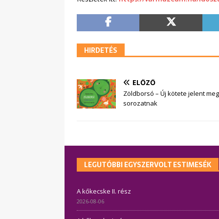
HIRDETÉS
ELŐZŐ
Zöldborsó – Új kötete jelent m
sorozatnak
LEGUTÓBBI EGYSZERVOLT ESTIMESÉK
A kőkecske II. rész
2026-08-06