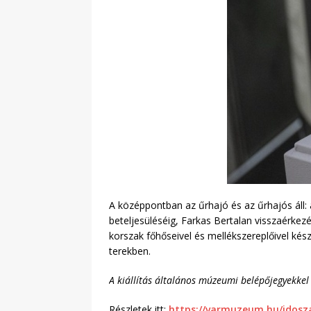
A középpontban az űrhajó és az űrhajós áll: 
beteljesüléséig, Farkas Bertalan visszaérkez
korszak főhőseivel és mellékszereplőivel ké
terekben.
A kiállítás általános múzeumi belépőjegyekkel
Részletek itt:
https://varmuzeum.hu/idoszak