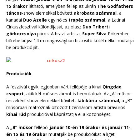
15 órakor
látható, amelyben fellép az ukrán
The Godfathers
táncos
-show elemekkel bővített
akrobata számmal
, a
kanadai
Duo Azelle
egy nőies
trapéz számmal
, a Latinai
Cirkuszfesztivál különdíjasai, az olasz
Duo Triberti
görkorcsolya
páros. A brazil artista,
Super Silva
Pókember
bőrébe bújva 14 m magasságban biztosító kötél nélkül mutatja
be produkcióját.
Produkciók
A fesztivál egyik legjobban várt fellépője a kínai
Qingdao
csoport
, akik két műsorszámot is bemutatnak. Az „A” műsor
részeként show elemekkel bővített
lábikária számmal
, a „B”
műsorban matróznak öltözött tizenhárom artista bravúros
kínai rúd
produkcióval kápráztatja el a közönséget.
A
„B” műsor
fellépői
január 10-én 19 órakor és január 11-
én 15 és 19 órakor
mutatják be produkcióikat a ligeti