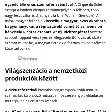
egyedülálló óriás szemafor számával
. A Cirque du Soleil
sztárja a londoni olimpia záróünnepélyén is fellépett, több
nagy fesztiválon is díjat nyert (a kínai Wuhan, Grenoble). A
másik magyar fellépő a
klasszikus magyar lovas akrobata
hagyományokat a régi sztárokhoz méltó színvonalon
képviselő Richter csoport
. Az
Ifj. Richter József
vezette
csoport roppant veszélyes és lélegzetelállító lovas akrobata
számot mutat be, a magyar fiatalok a fesztivál titkos esélyesei
közé tartoznak.
Világszenzáció a nemzetközi
produkciók között
A
cirkuszfesztivál
hivatalos programjának több mint 30
számát két különböző műsorban, összesen nyolc előadáson
mutatják be az artistaművészek.
Az
„A” műsor
január 9-én 19 órakor és január 12-én 11 és