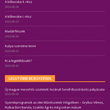
A kőkecske II. rész
2026-08-06
A kőkecske I. rész
2026-08-05
Madárfészek
2026-08-04
Kutya szeretne lenni
2026-08-03
Ki a legelébbvaló?
2026-08-02
LEGUTÓBBI BEJEGYZÉSEK
Új magyar mesehős született: lezárult Sorell illusztrációs pályázata
2026-08-03
Gyerekprogramok az idei Művészetek Völgyében – Gryllus Vilmos,
Rutkai Bori Banda, Szalóki Ági és még sokan mások