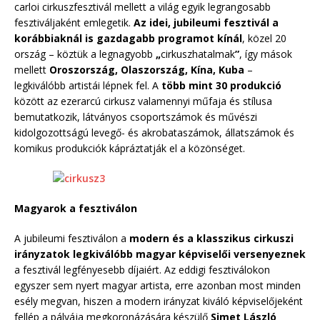
carloi cirkuszfesztivál mellett a világ egyik legrangosabb
fesztiváljaként emlegetik.
Az idei, jubileumi fesztivál a
korábbiaknál is gazdagabb programot kínál
, közel 20
ország – köztük a legnagyobb
„
cirkuszhatalmak
”
, így mások
mellett
Oroszország, Olaszország, Kína, Kuba
–
legkiválóbb artistái lépnek fel. A
több mint 30 produkció
között az ezerarcú cirkusz valamennyi műfaja és stílusa
bemutatkozik, látványos csoportszámok és művészi
kidolgozottságú levegő- és akrobataszámok, állatszámok és
komikus produkciók kápráztatják el a közönséget.
Magyarok a fesztiválon
A jubileumi fesztiválon a
modern és a klasszikus cirkuszi
irányzatok legkiválóbb magyar képviselői versenyeznek
a fesztivál legfényesebb díjaiért. Az eddigi fesztiválokon
egyszer sem nyert magyar artista, erre azonban most minden
esély megvan, hiszen a modern irányzat kiváló képviselőjeként
fellép a pályája megkoronázására készülő
Simet László