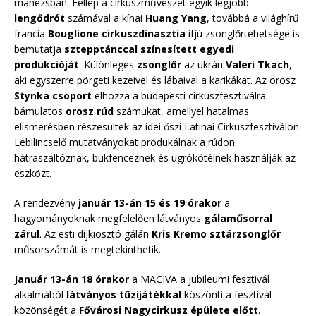
manézsban. Fellép a cirkuszművészet egyik legjobb
lengődrót
számával a kínai
Huang Yang
, továbbá a világhírű
francia
Bouglione
cirkuszdinasztia
ifjú zsonglőrtehetsége is
bemutatja
sztepptánccal
színesített egyedi
produkcióját
. Különleges
zsonglőr
az ukrán
Valeri
Tkach
,
aki egyszerre pörgeti kezeivel és lábaival a karikákat. Az orosz
Stynka csoport
elhozza a budapesti cirkuszfesztiválra
bámulatos
orosz rúd
számukat, amellyel hatalmas
elismerésben részesültek az idei őszi Latinai Cirkuszfesztiválon.
Lebilincselő mutatványokat produkálnak a rúdon:
hátraszaltóznak, bukfenceznek és ugrókötélnek használják az
eszközt.
A rendezvény
január 13-án 15 és 19 órakor
a
hagyományoknak megfelelően látványos
gálaműsorral
zárul
. Az esti díjkiosztó gálán
Kris Kremo sztárzsonglőr
műsorszámát is megtekinthetik.
Január 13-án 18 órakor
a MACIVA a jubileumi fesztivál
alkalmából
látványos tűzijátékkal
köszönti a fesztivál
közönségét a
Fővárosi Nagycirkusz épülete előtt
.