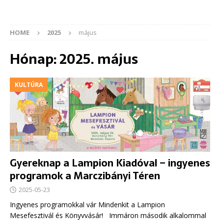
HOME
2025
május
Hónap:
2025. május
KULTÚRA
Gyereknap a Lampion Kiadóval – ingyenes
programok a Marczibányi Téren
2025-05-23
Ingyenes programokkal vár Mindenkit a Lampion
Mesefesztivál és Könyvvásár! Immáron második alkalommal