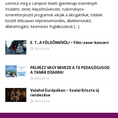
szervezi meg a Lampion Kiadó gyereknapi eseményét.
Irodalmi, zenei, képzőművészeti, tudományos-
ismeretterjesztő programok várják a látogatókat, többek
között élőszavas népmesemondás, állatbemutató,
állatsimogató, kézműves foglalkozások
[…]
E. T., A FÖLDÖNKÍVÜLI – Film-zene-koncert
2025-05-23
PÁLYÁZZ VAGY NEVEZD A TE PEDAGÓGUSOD
A TANÁR DÍJAKRA!
2025-05-13
Valahol Európában – Szalai Kriszta új
rendezése
2025-05-06