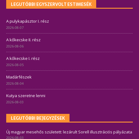
LEGUTÓBBI EGYSZERVOLT ESTIMESÉK
A pulykapásztor I. rész
2026-08-07
A kőkecske II. rész
2026-08-06
A kőkecske I. rész
2026-08-05
Madárfészek
2026-08-04
Kutya szeretne lenni
2026-08-03
LEGUTÓBBI BEJEGYZÉSEK
Új magyar mesehős született: lezárult Sorell illusztrációs pályázata
2026-08-03