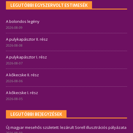
LEGUTÓBBI EGYSZERVOLT ESTIMESÉK
A bolondos legény
2026-08-09
A pulykapásztor II. rész
2026-08-08
A pulykapásztor I. rész
2026-08-07
A kőkecske II. rész
2026-08-06
A kőkecske I. rész
2026-08-05
LEGUTÓBBI BEJEGYZÉSEK
Új magyar mesehős született: lezárult Sorell illusztrációs pályázata
2026-08-03