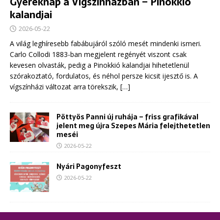
Gyereknap a Vígszínházban – Pinokkió
kalandjai
2026-05-22
A világ leghíresebb fabábujáról szóló mesét mindenki ismeri.
Carlo Collodi 1883-ban megjelent regényét viszont csak
kevesen olvasták, pedig a Pinokkió kalandjai hihetetlenül
szórakoztató, fordulatos, és néhol persze kicsit ijesztő is. A
vígszínházi változat arra törekszik,
[…]
Pöttyös Panni új ruhája – friss grafikával
jelent meg újra Szepes Mária felejthetetlen
meséi
2026-05-22
Nyári Pagonyfeszt
2026-05-22