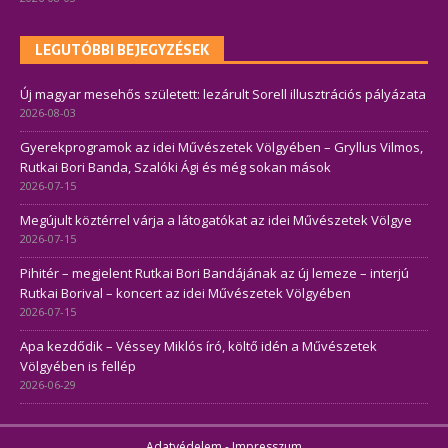
LEGUTÓBBI BEJEGYZÉSEK
Új magyar mesehős született: lezárult Sorell illusztrációs pályázata
2026-08-03
Gyerekprogramok az idei Művészetek Völgyében – Gryllus Vilmos,
Rutkai Bori Banda, Szalóki Ági és még sokan mások
2026-07-15
Megújult köztérrel várja a látogatókat az idei Művészetek Völgye
2026-07-15
Pihitér – megjelent Rutkai Bori Bandájának az új lemeze – interjú
Rutkai Borival – koncert az idei Művészetek Völgyében
2026-07-15
Apa kezdődik – Véssey Miklós író, költő idén a Művészetek
Völgyében is fellép
2026-06-29
Adatvédelem
-
Impresszum