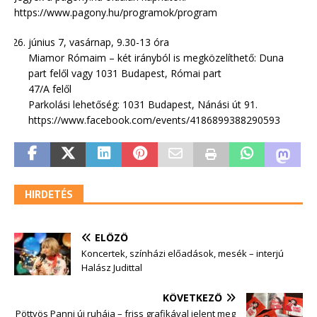
https://www.pagony.hu/programok/program
június 7, vasárnap, 9.30-13 óra
Miamor Rómaim – két irányból is megközelíthető: Duna
part felől vagy 1031 Budapest, Római part
47/A felől
Parkolási lehetőség: 1031 Budapest, Nánási út 91.
https://www.facebook.com/events/4186899388290593
HIRDETÉS
ELŐZŐ
Koncertek, színházi előadások, mesék – interjú
Halász Judittal
KÖVETKEZŐ
Pöttyös Panni új ruhája – friss grafikával jelent meg