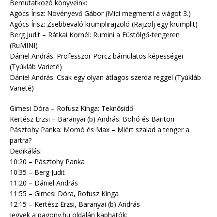
Bemutatkozó könyveink:
Agócs Írisz: Növényevő Gábor (Mici megmenti a viágot 3.)
Agócs Írisz: Zsebbevaló krumplirajzoló (Rajzolj egy krumplit)
Berg Judit – Rátkai Kornél: Rumini a Füstölgő-tengeren
(RuMINI)
Dániel András: Professzor Porcz bámulatos képességei
(Tyúkláb Varieté)
Dániel András: Csak egy olyan átlagos szerda reggel (Tyúkláb
Varieté)
Gimesi Dóra – Rofusz Kinga: Teknősidő
Kertész Erzsi – Baranyai (b) András: Bohó és Bariton
Pásztohy Panka: Momó és Max – Miért szalad a tenger a
partra?
Dedikálás:
10:20 – Pásztohy Panka
10:35 – Berg Judit
11:20 – Dániel András
11:55 – Gimesi Dóra, Rofusz Kinga
12:15 – Kertész Erzsi, Baranyai (b) András
Jegyek a pagony.hu oldalán kaphatók: