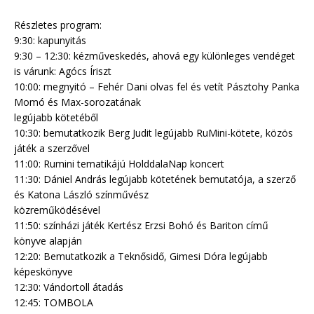
Részletes program:
9:30: kapunyitás
9:30 – 12:30: kézműveskedés, ahová egy különleges vendéget
is várunk: Agócs Íriszt
10:00: megnyitó – Fehér Dani olvas fel és vetít Pásztohy Panka
Momó és Max-sorozatának
legújabb kötetéből
10:30: bemutatkozik Berg Judit legújabb RuMini-kötete, közös
játék a szerzővel
11:00: Rumini tematikájú HolddalaNap koncert
11:30: Dániel András legújabb kötetének bemutatója, a szerző
és Katona László színművész
közreműködésével
11:50: színházi játék Kertész Erzsi Bohó és Bariton című
könyve alapján
12:20: Bemutatkozik a Teknősidő, Gimesi Dóra legújabb
képeskönyve
12:30: Vándortoll átadás
12:45: TOMBOLA