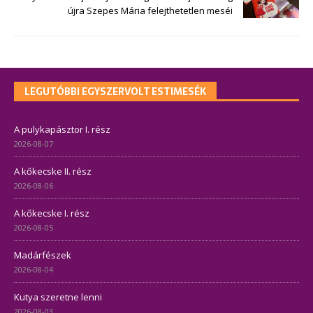
újra Szepes Mária felejthetetlen meséi
LEGUTÓBBI EGYSZERVOLT ESTIMESÉK
A pulykapásztor I. rész
2026-08-07
A kőkecske II. rész
2026-08-06
A kőkecske I. rész
2026-08-05
Madárfészek
2026-08-04
Kutya szeretne lenni
2026-08-03