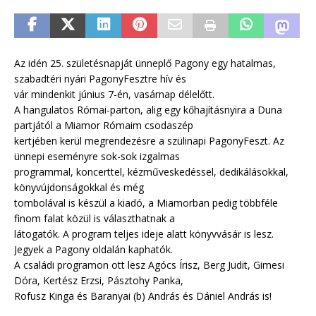
Az idén 25. születésnapját ünneplő Pagony egy hatalmas,
szabadtéri nyári PagonyFesztre hív és
vár mindenkit június 7-én, vasárnap délelőtt.
A hangulatos Római-parton, alig egy kőhajításnyira a Duna
partjától a Miamor Rómaim csodaszép
kertjében kerül megrendezésre a szülinapi PagonyFeszt. Az
ünnepi eseményre sok-sok izgalmas
programmal, koncerttel, kézműveskedéssel, dedikálásokkal,
könyvújdonságokkal és még
tombolával is készül a kiadó, a Miamorban pedig többféle
finom falat közül is választhatnak a
látogatók. A program teljes ideje alatt könyvvásár is lesz.
Jegyek a Pagony oldalán kaphatók.
A családi programon ott lesz Agócs Írisz, Berg Judit, Gimesi
Dóra, Kertész Erzsi, Pásztohy Panka,
Rofusz Kinga és Baranyai (b) András és Dániel András is!