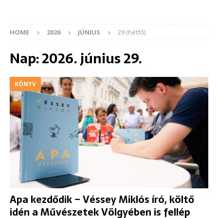
HOME
2026
JÚNIUS
29 (hétfő)
Nap:
2026. június 29.
KÖNYV
Apa kezdődik – Véssey Miklós író, költő
idén a Művészetek Völgyében is fellép