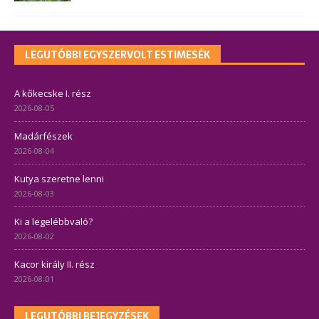
LEGUTÓBBI EGYSZERVOLT ESTIMESÉK
A kőkecske I. rész
2026-08-05
Madárfészek
2026-08-04
Kutya szeretne lenni
2026-08-03
Ki a legelébbvaló?
2026-08-02
Kacor király II. rész
2026-08-01
LEGUTÓBBI BEJEGYZÉSEK