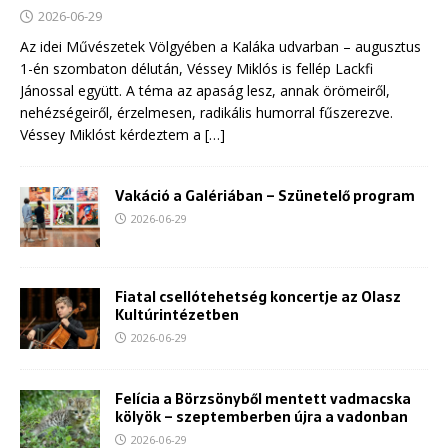
2026-06-29
Az idei Művészetek Völgyében a Kaláka udvarban – augusztus
1-én szombaton délután, Véssey Miklós is fellép Lackfi
Jánossal együtt. A téma az apaság lesz, annak örömeiről,
nehézségeiről, érzelmesen, radikális humorral fűszerezve.
Véssey Miklóst kérdeztem a
[…]
Vakáció a Galériában – Szünetelő program
2026-06-29
Fiatal csellótehetség koncertje az Olasz
Kultúrintézetben
2026-06-29
Felícia a Börzsönyből mentett vadmacska
kölyök – szeptemberben újra a vadonban
2026-06-29