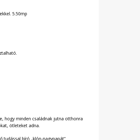
rekkel. 5.50mp
talható.
nne, hogy minden családnak jutna otthonra
kat, ötleteket adna.
tő tudással bíró „klón-nagypapát”