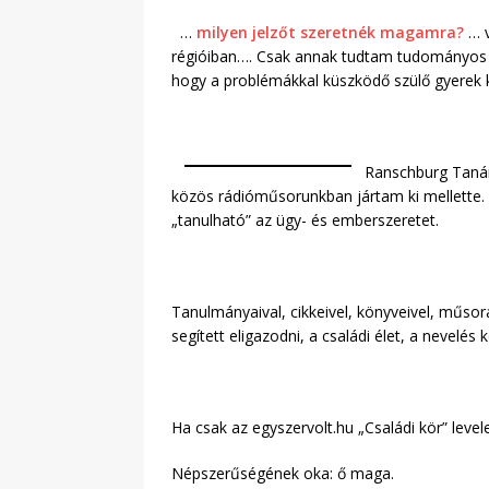
…
milyen jelzőt szeretnék magamra?
… v
régióiban…. Csak annak tudtam tudományos ér
hogy a problémákkal küszködő szülő gyerek
Ranschburg Tanár 
közös rádióműsorunkban jártam ki mellette. H
„tanulható” az ügy- és emberszeretet.
Tanulmányaival, cikkeivel, könyveivel, műso
segített eligazodni, a családi élet, a nevelés 
Ha csak az egyszervolt.hu „Családi kör” leve
Népszerűségének oka: ő maga.