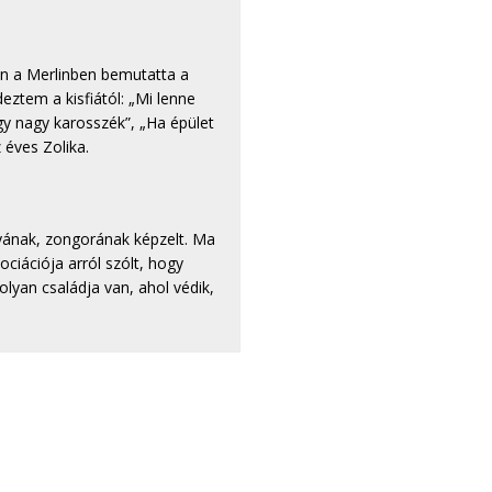
án a Merlinben bemutatta a
eztem a kisfiától: „Mi lenne
gy nagy karosszék”, „Ha épület
z éves Zolika.
tyának, zongorának képzelt. Ma
ciációja arról szólt, hogy
lyan családja van, ahol védik,