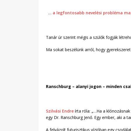
…
a legfontosabb nevelési probléma ma
Tanár úr szerint mégis a szülők fogják létre
Ma sokat beszélünk arról, hogy gyerekszere
Ranschburg – alanyi jogon – minden cs
Szilvási Endre
írta róla: „…Ha a klónozásnak
egy Dr. Ranschburg Jenő. Egy ember, aki a tan
A felvázolt futurisztikus vízióban egy csodál