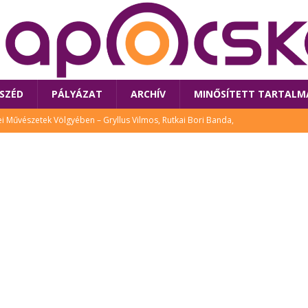
SZÉD
PÁLYÁZAT
ARCHÍV
MINŐSÍTETT TARTALM
 Művészetek Völgyében – Gryllus Vilmos, Rutkai Bori Banda,
TÚRA
 a látogatókat az idei Művészetek Völgye
CSALÁD
i Bori Bandájának az új lemeze – interjú Rutkai Borival – koncert az
A
klós író, költő idén a Művészetek Völgyében is fellép
KÖNYV
tt: lezárult Sorell illusztrációs pályázata
CSALÁD