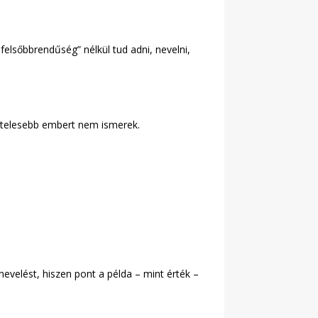
lsőbbrendűség” nélkül tud adni, nevelni,
hitelesebb embert nem ismerek.
evelést, hiszen pont a példa – mint érték –