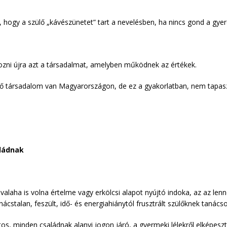
, hogy a szülő „kávészünetet” tart a nevelésben, ha nincs gond a gye
hozni újra azt a társadalmat, amelyben működnek az értékek.
tő társadalom van Magyarországon, de ez a gyakorlatban, nem tapasz
aládnak
 valaha is volna értelme vagy erkölcsi alapot nyújtó indoka, az az le
ácstalan, feszült, idő- és energiahiánytól frusztrált szülőknek tanácso
atos, minden családnak alanyi jogon járó, a gyermeki lélekről elképesz