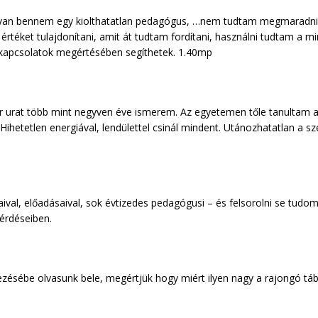
an bennem egy kiolthatatlan pedagógus, …nem tudtam megmaradni 
téket tulajdonítani, amit át tudtam fordítani, használni tudtam a m
 kapcsolatok megértésében segíthetek. 1.40mp
urat több mint negyven éve ismerem. Az egyetemen tőle tanultam a fej
ihetetlen energiával, lendülettel csinál mindent. Utánozhatatlan a s
raival, előadásaival, sok évtizedes pedagógusi – és felsorolni se tu
kérdéseiben.
lezésébe olvasunk bele, megértjük hogy miért ilyen nagy a rajongó táb