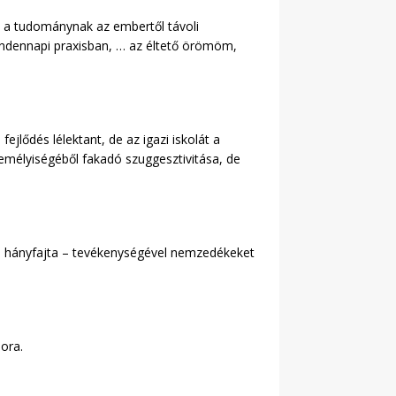
a tudománynak az embertől távoli
indennapi praxisban, … az éltető örömöm,
lődés lélektant, de az igazi iskolát a
zemélyiségéből fakadó szuggesztivitása, de
dom hányfajta – tevékenységével nemzedékeket
ora.