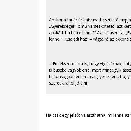
Amikor a tanár úr hatvanadik születésnapj
„Gyerekségek” című verseskötetét, azt kérd
apukád, ha bútor lenne?” Azt válaszolta: „E
lenne?” „Családi ház” – vágta rá az akkor tí
– Emlékszem arra is, hogy vígjátéknak, ku
is büszke vagyok erre, mert mindegyik asszo
biztonságban érzi magát gyerekként, hogy o
szeretik, ahol jó élni.
Ha csak egy jelzőt választhatna, mi lenne az?