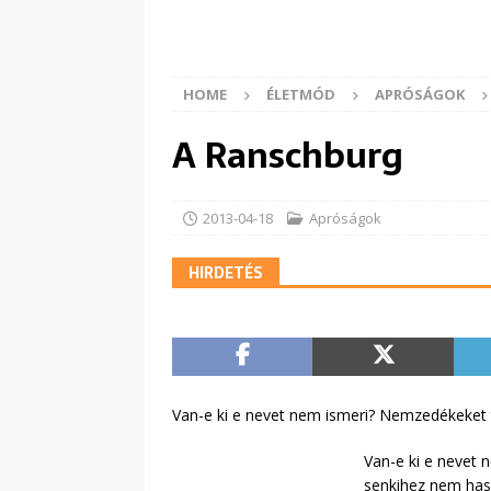
HOME
ÉLETMÓD
APRÓSÁGOK
A Ranschburg
2013-04-18
Apróságok
HIRDETÉS
Van-e ki e nevet nem ismeri? Nemzedékeket ta
Van-e ki e nevet 
senkihez nem haso