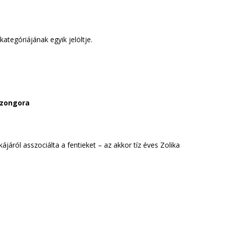
egóriájának egyik jelöltje.
, zongora
járól asszociálta a fentieket – az akkor tíz éves Zolika