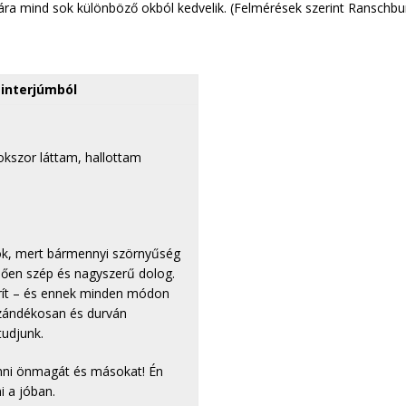
onyára mind sok különböző okból kedvelik. (Felmérések szerint Ransch
interjúmból
kszor láttam, hallottam
ok, mert bármennyi szörnyűség
ndően szép és nagyszerű dolog.
orít – és ennek minden módon
szándékosan és durván
tudjunk.
nni önmagát és másokat! Én
i a jóban.