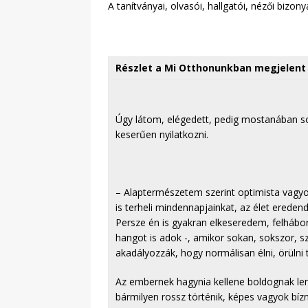
A tanítványai, olvasói, hallgatói, nézői biz
Részlet a Mi Otthonunkban megjelent 
Úgy látom, elégedett, pedig mostanában so
keserűen nyilatkozni.
– Alaptermészetem szerint optimista vagy
is terheli mindennapjainkat, az élet erede
Persze én is gyakran elkeseredem, felháb
hangot is adok -, amikor sokan, sokszor, 
akadályozzák, hogy normálisan élni, örülni 
Az embernek hagynia kellene boldognak le
bármilyen rossz történik, képes vagyok bízn