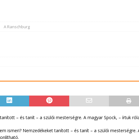
A Ranschburg
nított – és tanít – a szülői mesterségre. A magyar Spock, – írtuk ról
nem ismeri? Nemzedékeket tanított – és tanít – a szülői mesterségre. A
nlítható.