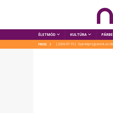
ÉLETMÓD
KULTÚRA
PÁRBE
[ 2026-07-15 ]
Gyerekprogramok az idei
FRISS
Szalóki Ági és még sokan mások
KUL
[ 2026-07-15 ]
Megújult köztérrel várja
[ 2026-07-15 ]
Pihitér – megjelent Rutka
idei Művészetek Völgyében
KULTÚR
[ 2026-06-29 ]
Apa kezdődik – Véssey Mi
[ 2026-08-03 ]
Új magyar mesehős születe