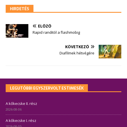
HIRDETÉS
ELŐZŐ
Rapid randitól a flashmobig
KÖVETKEZŐ
Diafilmek hétvégére
LEGUTÓBBI EGYSZERVOLT ESTIMESÉK
A kőkecske II. rész
2026-08-06
A kőkecske I. rész
2026-08-05