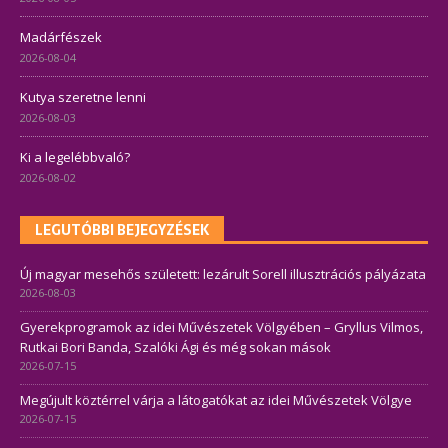
Madárfészek
2026-08-04
Kutya szeretne lenni
2026-08-03
Ki a legelébbvaló?
2026-08-02
LEGUTÓBBI BEJEGYZÉSEK
Új magyar mesehős született: lezárult Sorell illusztrációs pályázata
2026-08-03
Gyerekprogramok az idei Művészetek Völgyében – Gryllus Vilmos,
Rutkai Bori Banda, Szalóki Ági és még sokan mások
2026-07-15
Megújult köztérrel várja a látogatókat az idei Művészetek Völgye
2026-07-15