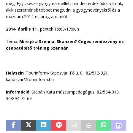
meg. Egy csésze gyógytea mellett minden érdeklődőt várunk,
akik szeretnének többet megtudni a gyógynövényekről és a
múzeum 2014-es programjairól.
2014. április 11
., péntek 15:00-17:00h
Téma:
Mire jó a Szennai Skanzen? Céges rendezvény és
csapatépítő tréning Szennán
Helyszín
: Tourinform-Kaposvár, Fő u. 8., 82/512-921,
kaposvar@tourinform.hu
Információ
: Stepán Kata múzeumpedagógus, 82/584-013,
30/894-72-69