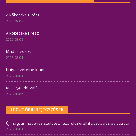
A kőkecske II. rész
2026-08-06
A kőkecske I. rész
2026-08-05
Madárfészek
2026-08-04
Kutya szeretne lenni
2026-08-03
Ki a legelébbvaló?
2026-08-02
LEGUTÓBBI BEJEGYZÉSEK
Új magyar mesehős született: lezárult Sorell illusztrációs pályázata
2026-08-03