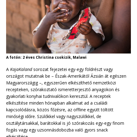
A fotón: 2 éves Christina csokizik, Malawi
A
KajaKaland
sorozat fejezetei egy-egy földrészt vagy
országot mutatnak be – Észak-Amerikától Ázsián át egészen
Magyarországig –, egyszerűen elkészíthető nemzetközi
recepteken, szórakoztató ismeretterjesztő anyagokon és
gyakorlati konyhai tudnivalókon keresztül. A receptek
elkészítése minden hónapban alkalmat ad a családi
kapcsolódásra, közös főzésre, az offline együtt töltött
minőségi időre. Szülőkkel vagy nagyszülőkkel, de
osztálytársakkal, barátokkal is jó szórakozás egy-egy finom
fogás vagy egy uzsonnásdobozba való gyors snack
elkészítése.