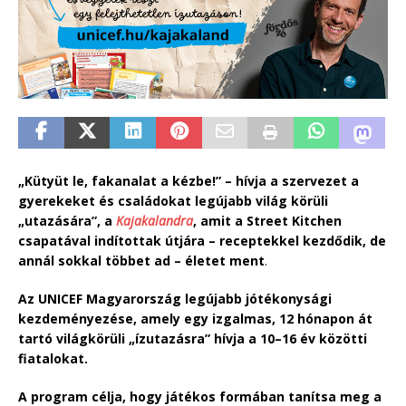
„Kütyüt le, fakanalat a kézbe!” – hívja a szervezet a
gyerekeket és családokat legújabb világ körüli
„utazására”, a
Kajakalandra
, amit a Street Kitchen
csapatával indítottak útjára – receptekkel kezdődik, de
annál sokkal többet ad – életet ment
.
Az UNICEF Magyarország legújabb jótékonysági
kezdeményezése, amely egy izgalmas, 12 hónapon át
tartó világkörüli „ízutazásra” hívja a 10–16 év közötti
fiatalokat.
A program célja, hogy játékos formában tanítsa meg a