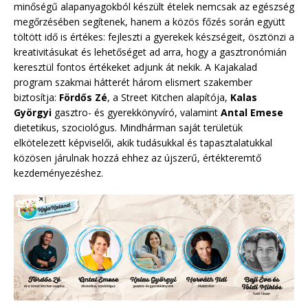
minőségű alapanyagokból készült ételek nemcsak az egészség
megőrzésében segítenek, hanem a közös főzés során együtt
töltött idő is értékes: fejleszti a gyerekek készségeit, ösztönzi a
kreativitásukat és lehetőséget ad arra, hogy a gasztronómián
keresztül fontos értékeket adjunk át nekik. A Kajakalad
program szakmai hátterét három elismert szakember
biztosítja:
Fördős Zé
, a Street Kitchen alapítója,
Kalas
Györgyi
gasztro- és gyerekkönyvíró, valamint
Antal Emese
dietetikus, szociológus. Mindhárman saját területük
elkötelezett képviselői, akik tudásukkal és tapasztalatukkal
közösen járulnak hozzá ehhez az újszerű, értékteremtő
kezdeményezéshez.