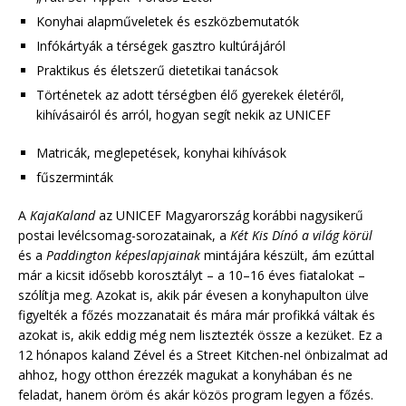
Konyhai alapműveletek és eszközbemutatók
Infókártyák a térségek gasztro kultúrájáról
Praktikus és életszerű dietetikai tanácsok
Történetek az adott térségben élő gyerekek életéről,
kihívásairól és arról, hogyan segít nekik az UNICEF
Matricák, meglepetések, konyhai kihívások
fűszerminták
A
KajaKaland
az UNICEF Magyarország korábbi nagysikerű
postai levélcsomag-sorozatainak, a
Két Kis Dínó a világ körül
és a
Paddington képeslapjainak
mintájára készült, ám ezúttal
már a kicsit idősebb korosztályt – a 10–16 éves fiatalokat –
szólítja meg. Azokat is, akik pár évesen a konyhapulton ülve
figyelték a főzés mozzanatait és mára már profikká váltak és
azokat is, akik eddig még nem lisztezték össze a kezüket. Ez a
12 hónapos kaland Zével és a Street Kitchen-nel önbizalmat ad
ahhoz, hogy otthon érezzék magukat a konyhában és ne
feladat, hanem öröm és akár közös program legyen a főzés.