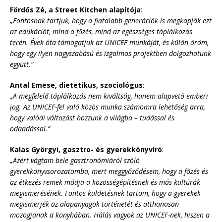
Fördős Zé, a Street Kitchen alapítója
:
„Fontosnak tartjuk, hogy a fiatalabb generációk is megkapják ezt
az edukációt, mind a főzés, mind az egészséges táplálkozás
terén. Évek óta támogatjuk az UNICEF munkáját, és külön öröm,
hogy egy ilyen nagyszabású és izgalmas projektben dolgozhatunk
együtt.”
Antal Emese, dietetikus, szociológus
:
„A megfelelő táplálkozás nem kiváltság, hanem alapvető emberi
jog. Az UNICEF-fel való közös munka számomra lehetőség arra,
hogy valódi változást hozzunk a világba – tudással és
odaadással.”
Kalas Györgyi, gasztro- és gyerekkönyvíró
:
„Azért vágtam bele gasztronómiáról szóló
gyerekkönyvsorozatomba, mert meggyőződésem, hogy a főzés és
az étkezés remek módja a közösségépítésnek és más kultúrák
megismerésének. Fontos küldetésnek tartom, hogy a gyerekek
megismerjék az alapanyagok történetét és otthonosan
mozogjanak a konyhában. Hálás vagyok az UNICEF-nek, hiszen a