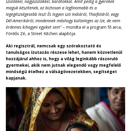
szülőkkel, nagyszülőkkel, barátokkal. Amit pedig a gyerekek
maguk készítenek, az biztosan a legfinomabb és a
legegészségesebb lesz! És legyen szó Indiáról, Thaiföldről, vagy
Dél-Amerikáról, mindennek máshogy különleges az íze, de nem
érdemes kihagyni egyiket sem”
– mondta el a program fő arca,
Fördős Zé, a Street Kitchen alapítója.
Aki regisztrál, nemcsak egy szórakoztató és
tanulságos ízutazás részese lehet, hanem közvetlenül
hozzájárul ahhoz is, hogy a világ leginkább rászoruló
gyermekei, akik nem jutnak elegendő vagy megfelelő
minőségű ételhez a válságövezetekben, segítséget
kapjanak.