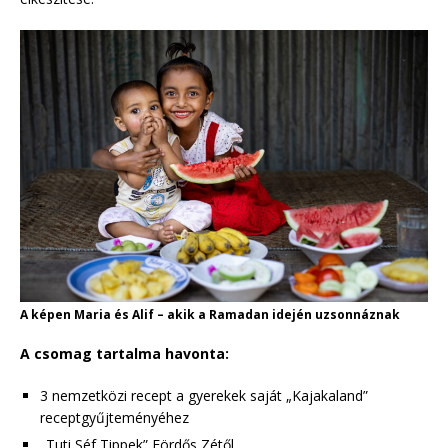
A képen Maria és Alif – akik a Ramadan idején uzsonnáznak
A csomag tartalma havonta:
3 nemzetközi recept a gyerekek saját „Kajakaland”
receptgyűjteményéhez
„Tuti Séf Tippek” Fördős Zétől