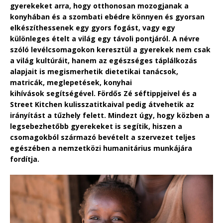
gyerekeket arra, hogy otthonosan mozogjanak a
konyhában és a szombati ebédre könnyen és gyorsan
elkészíthessenek egy gyors fogást, vagy egy
különleges ételt a világ egy távoli pontjáról. A névre
szóló levélcsomagokon keresztül a gyerekek nem csak
a világ kultúráit, hanem az egészséges táplálkozás
alapjait is megismerhetik dietetikai tanácsok,
matricák, meglepetések, konyhai
kihívások segítségével. Fördős Zé séftippjeivel és a
Street Kitchen kulisszatitkaival pedig átvehetik az
irányítást a tűzhely felett. Mindezt úgy, hogy közben a
legsebezhetőbb gyerekeket is segítik, hiszen a
csomagokból származó bevételt a szervezet teljes
egészében a nemzetközi humanitárius munkájára
fordítja.