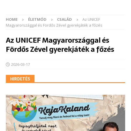
HOME
ÉLETMÓD
CSALÁD
Az UNICEF
Magyarországgal és Fördős Zével gyerekjáték a főzés
Az UNICEF Magyarországgal és
Fördős Zével gyerekjáték a főzés
2026-03-17
HIRDETÉS