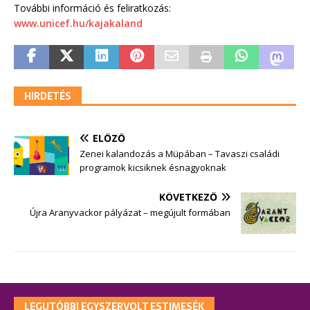
További információ és feliratkozás:
www.unicef.hu/kajakaland
HIRDETÉS
ELŐZŐ
Zenei kalandozás a Müpában – Tavaszi családi
programok kicsiknek ésnagyoknak
KÖVETKEZŐ
Újra Aranyvackor pályázat – megújult formában
LEGUTÓBBI EGYSZERVOLT ESTIMESÉK