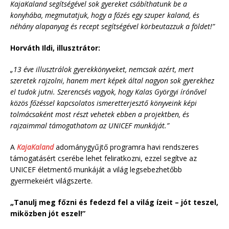
KajaKaland segítségével sok gyereket csábíthatunk be a
konyhába, megmutatjuk, hogy a főzés egy szuper kaland, és
néhány alapanyag és recept segítségével körbeutazzuk a földet!”
Horváth Ildi, illusztrátor:
„13 éve illusztrálok gyerekkönyveket, nemcsak azért, mert
szeretek rajzolni, hanem mert képek által nagyon sok gyerekhez
el tudok jutni. Szerencsés vagyok, hogy Kalas Györgyi írónővel
közös főzéssel kapcsolatos ismeretterjesztő könyveink képi
tolmácsaként most részt vehetek ebben a projektben, és
rajzaimmal támogathatom az UNICEF munkáját.”
A
KajaKaland
adománygyűjtő programra havi rendszeres
támogatásért cserébe lehet feliratkozni, ezzel segítve az
UNICEF életmentő munkáját a világ legsebezhetőbb
gyermekeiért világszerte.
„Tanulj meg főzni és fedezd fel a világ ízeit – jót teszel,
miközben jót eszel!”