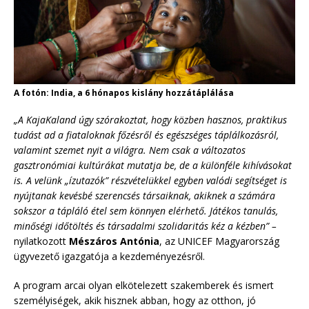
A fotón: India, a 6 hónapos kislány hozzátáplálása
„A KajaKaland úgy szórakoztat, hogy közben hasznos, praktikus
tudást ad a fiataloknak főzésről és egészséges táplálkozásról,
valamint szemet nyit a világra. Nem csak a változatos
gasztronómiai kultúrákat mutatja be, de a különféle kihívásokat
is. A velünk „ízutazók” részvételükkel egyben valódi segítséget is
nyújtanak kevésbé szerencsés társaiknak, akiknek a számára
sokszor a tápláló étel sem könnyen elérhető. Játékos tanulás,
minőségi időtöltés és társadalmi szolidaritás kéz a kézben” –
nyilatkozott
Mészáros Antónia
, az UNICEF Magyarország
ügyvezető igazgatója a kezdeményezésről.
A program arcai olyan elkötelezett szakemberek és ismert
személyiségek, akik hisznek abban, hogy az otthon, jó