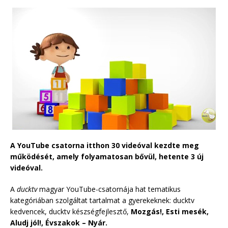
A YouTube csatorna itthon 30 videóval kezdte meg
működését, amely folyamatosan bővül, hetente 3 új
videóval.
A
ducktv
magyar
YouTube-csatornája hat tematikus
kategóriában szolgáltat tartalmat a gyerekeknek: ducktv
kedvencek, ducktv készségfejlesztő,
Mozgás!, Esti mesék,
Aludj jól!, Évszakok – Nyár.