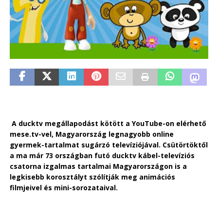
A ducktv megállapodást kötött a YouTube-on elérhető
mese.tv-vel, Magyarország legnagyobb online
gyermek-tartalmat sugárzó televíziójával. Csütörtöktől
a ma már 73 országban futó ducktv kábel-televíziós
csatorna izgalmas tartalmai Magyarországon is a
legkisebb korosztályt szólítják meg animációs
filmjeivel és mini-sorozataival.