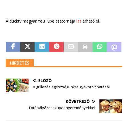
A ducktv magyar YouTube csatornája
itt
érhető el.
HIRDETÉS
ELŐZŐ
A grillezés egészségünkre gyakorolt hatásai
KÖVETKEZŐ
Fotópályázat szuper nyereményekkel