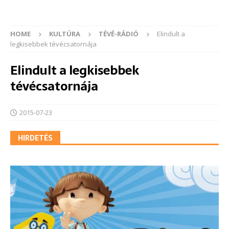
HOME
KULTÚRA
TÉVÉ-RÁDIÓ
Elindult a
legkisebbek tévécsatornája
Elindult a legkisebbek
tévécsatornája
2015-07-23
HIRDETÉS