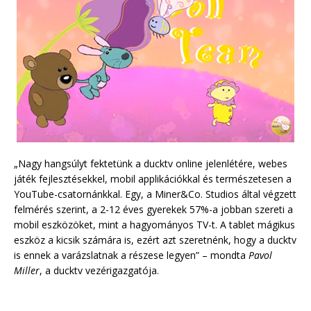
„Nagy hangsúlyt fektetünk a ducktv online jelenlétére, webes
játék fejlesztésekkel, mobil applikációkkal és természetesen a
YouTube-csatornánkkal. Egy, a Miner&Co. Studios által végzett
felmérés szerint, a 2-12 éves gyerekek 57%-a jobban szereti a
mobil eszközöket, mint a hagyományos TV-t. A tablet mágikus
eszköz a kicsik számára is, ezért azt szeretnénk, hogy a ducktv
is ennek a varázslatnak a részese legyen” – mondta
Pavol
Miller
, a ducktv vezérigazgatója.