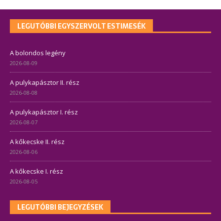
LEGUTÓBBI EGYSZERVOLT ESTIMESÉK
A bolondos legény
2026-08-09
A pulykapásztor II. rész
2026-08-08
A pulykapásztor I. rész
2026-08-07
A kőkecske II. rész
2026-08-06
A kőkecske I. rész
2026-08-05
LEGUTÓBBI BEJEGYZÉSEK