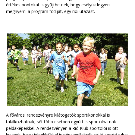
értékes pontokat is gyűjthetnek, hogy esélyük legyen
megnyerni a program fődíját, egy riói utazást.
A fővárosi rendezvényre kilátogatók sportikonokkal is
találkozhatnak, sőt több esetben együtt is sportolhatnak
példaképeikkel. A rendezvényen a Rió Klub sportolói is ott
lesznek, hogy jelenlétükkel is népszerűsítsék saját sportágukat