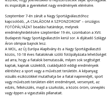
és inspirálják a gyerekeket nagy eredmények elérésére.
Szeptember 7-én zárult a Nagy Sportágválasztóhoz
kapcsolódó, „A CSALÁDOM A SZPONZOROM” – országos
FOTÓPÁLYÁZAT beadási határideje, melynek
eredményhirdetésére szeptember 19-én, szombaton a XVII.
Budapesti Nagy Sportágválasztón kerül sor. A díjátadó Szilágyi
Áron olimpiai bajnok lesz.
A MOL, az Új Európa Alapítvány és a Nagy Sportágválasztó
közös, 10-18 éves fiataloknak szóló fotópályázata lehetőséget
ad arra, hogy a fiatalok bemutassák, milyen sok segítséget
kaptak, kapnak szüleiktől, családjuktól eddigi eredményeik
eléréshez a sport vagy a művészet területén. A képanyag
vizuális eszközökkel mutathatja be a fiatal napirendjét, sport
vagy művészeti területen elért eredményeit, versenyeit, az
edzés, felkészülés, majd a szurkolás, a közös öröm, ünneplés
vagy éppen a vigasztalás pillanatait.