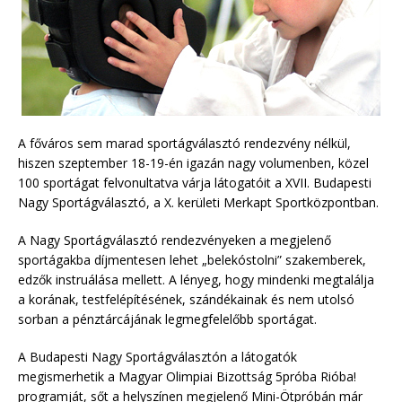
A főváros sem marad sportágválasztó rendezvény nélkül,
hiszen szeptember 18-19-én igazán nagy volumenben, közel
100 sportágat felvonultatva várja látogatóit a XVII. Budapesti
Nagy Sportágválasztó, a X. kerületi Merkapt Sportközpontban.
A Nagy Sportágválasztó rendezvényeken a megjelenő
sportágakba díjmentesen lehet „belekóstolni” szakemberek,
edzők instruálása mellett. A lényeg, hogy mindenki megtalálja
a korának, testfelépítésének, szándékainak és nem utolsó
sorban a pénztárcájának legmegfelelőbb sportágat.
A Budapesti Nagy Sportágválasztón a látogatók
megismerhetik a Magyar Olimpiai Bizottság 5próba Rióba!
programját, sőt a helyszínen megjelenő Mini-Ötpróbán már