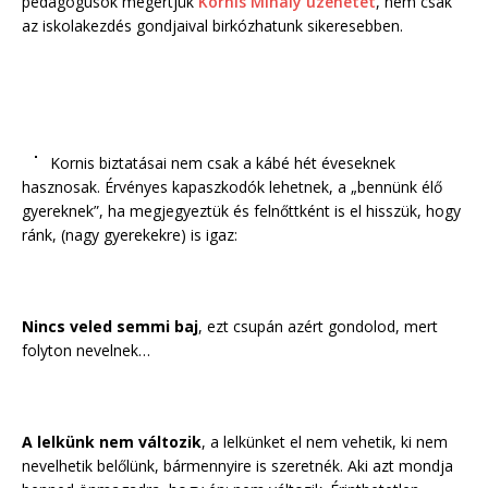
pedagógusok megértjük
Kornis Mihály üzenetét
, nem csak
az iskolakezdés gondjaival birkózhatunk sikeresebben.
Kornis biztatásai nem csak a kábé hét éveseknek
hasznosak. Érvényes kapaszkodók lehetnek, a „bennünk élő
gyereknek”, ha megjegyeztük és felnőttként is el hisszük, hogy
ránk, (nagy gyerekekre) is igaz:
Nincs veled semmi baj
, ezt csupán azért gondolod, mert
folyton nevelnek…
A lelkünk nem változik
, a lelkünket el nem vehetik, ki nem
nevelhetik belőlünk, bármennyire is szeretnék. Aki azt mondja