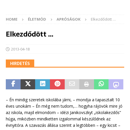
HOME
ÉLETMÓD
APRÓSÁGOK
Elkezdődött …
Elkezdődött …
2013-04-18
HIRDETÉS
– Én mindig szeretek iskolába járni, – mondja a tapasztalt 10
éves unokám – Én még nem tudom,… hogyha rájövök mire jó
az iskola, majd elmondom – idézi Janikovszkyt „iskolakezdős”
húga, miközben mindketten izgalommal készülődnek az
évnyitóra. A szavazás állása szerint a legtöbben – egy kicsit –