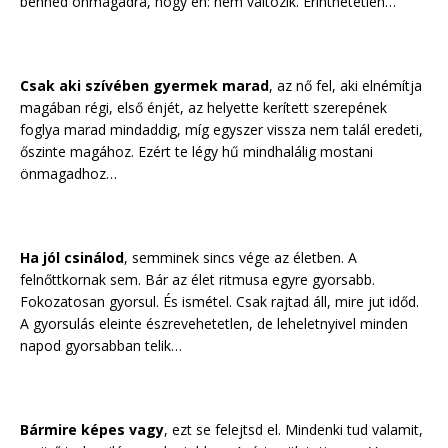
benned önmagadra, hogy én: nem változik. Érinthetetlen…
Csak aki szívében gyermek marad
, az nő fel, aki elnémítja
magában régi, első énjét, az helyette kerített szerepének
foglya marad mindaddig, míg egyszer vissza nem talál eredeti,
őszinte magához. Ezért te légy hű mindhalálig mostani
önmagadhoz…
Ha jól csinálod
, semminek sincs vége az életben. A
felnőttkornak sem. Bár az élet ritmusa egyre gyorsabb.
Fokozatosan gyorsul. És ismétel. Csak rajtad áll, mire jut időd.
A gyorsulás eleinte észrevehetetlen, de leheletnyivel minden
napod gyorsabban telik…
Bármire képes vagy
, ezt se felejtsd el. Mindenki tud valamit,