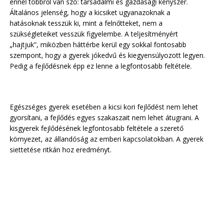
ennél többről van szó: társadalmi és gazdasági kényszer.
Általános jelenség, hogy a kicsiket ugyanazoknak a
hatásoknak tesszük ki, mint a felnőtteket, nem a
szükségleteiket vesszük figyelembe. A teljesítményért
„hajtjuk”, miközben háttérbe kerül egy sokkal fontosabb
szempont, hogy a gyerek jókedvű és kiegyensúlyozott legyen.
Pedig a fejlődésnek épp ez lenne a legfontosabb feltétele.
Egészséges gyerek esetében a kicsi kori fejlődést nem lehet
gyorsítani, a fejlődés egyes szakaszait nem lehet átugrani. A
kisgyerek fejlődésének legfontosabb feltétele a szerető
környezet, az állandóság az emberi kapcsolatokban. A gyerek
siettetése ritkán hoz eredményt.