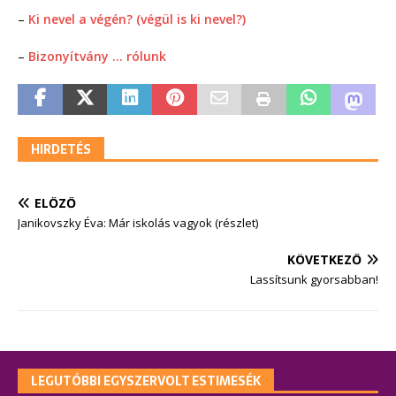
–
Ki nevel a végén? (végül is ki nevel?)
–
Bizonyítvány … rólunk
HIRDETÉS
ELŐZŐ
Janikovszky Éva: Már iskolás vagyok (részlet)
KÖVETKEZŐ
Lassítsunk gyorsabban!
LEGUTÓBBI EGYSZERVOLT ESTIMESÉK