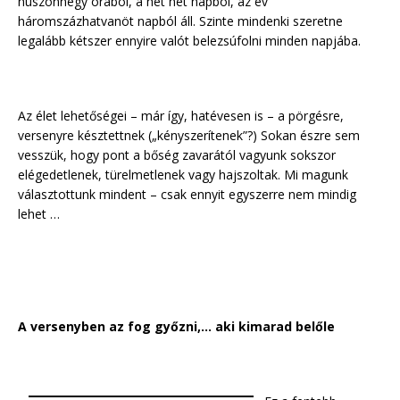
huszonnégy órából, a hét hét napból, az év
háromszázhatvanöt napból áll. Szinte mindenki szeretne
legalább kétszer ennyire valót belezsúfolni minden napjába.
Az élet lehetőségei – már így, hatévesen is – a pörgésre,
versenyre késztettnek („kényszerítenek”?) Sokan észre sem
vesszük, hogy pont a bőség zavarától vagyunk sokszor
elégedetlenek, türelmetlenek vagy hajszoltak. Mi magunk
választottunk mindent – csak ennyit egyszerre nem mindig
lehet …
A versenyben az fog győzni,… aki kimarad belőle