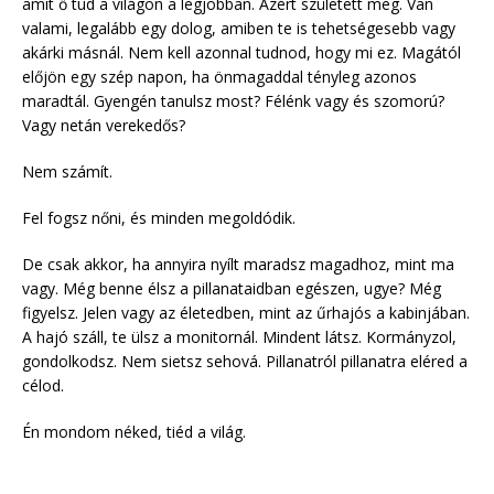
amit ő tud a világon a legjobban. Azért született meg. Van
valami, legalább egy dolog, amiben te is tehetségesebb vagy
akárki másnál. Nem kell azonnal tudnod, hogy mi ez. Magától
előjön egy szép napon, ha önmagaddal tényleg azonos
maradtál. Gyengén tanulsz most? Félénk vagy és szomorú?
Vagy netán verekedős?
Nem számít.
Fel fogsz nőni, és minden megoldódik.
De csak akkor, ha annyira nyílt maradsz magadhoz, mint ma
vagy. Még benne élsz a pillanataidban egészen, ugye? Még
figyelsz. Jelen vagy az életedben, mint az űrhajós a kabinjában.
A hajó száll, te ülsz a monitornál. Mindent látsz. Kormányzol,
gondolkodsz. Nem sietsz sehová. Pillanatról pillanatra eléred a
célod.
Én mondom néked, tiéd a világ.