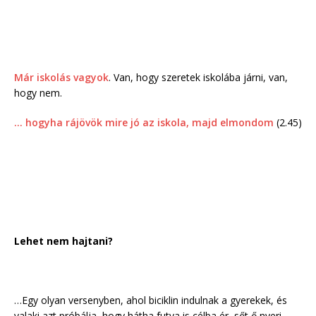
Már iskolás vagyok
. Van, hogy szeretek iskolába járni, van,
hogy nem.
… hogyha rájövök mire jó az iskola, majd elmondom
(2.45)
Lehet nem hajtani?
…Egy olyan versenyben, ahol biciklin indulnak a gyerekek, és
valaki azt próbálja, hogy hátha futva is célba ér, sőt ő nyeri