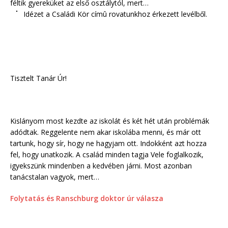
féltik gyereküket az első osztálytól, mert…
Idézet a Családi Kör címû rovatunkhoz érkezett levélből.
Tisztelt Tanár Úr!
Kislányom most kezdte az iskolát és két hét után problémák
adódtak. Reggelente nem akar iskolába menni, és már ott
tartunk, hogy sír, hogy ne hagyjam ott. Indokként azt hozza
fel, hogy unatkozik. A család minden tagja Vele foglalkozik,
igyekszünk mindenben a kedvében járni. Most azonban
tanácstalan vagyok, mert…
Folytatás és Ranschburg doktor úr válasza