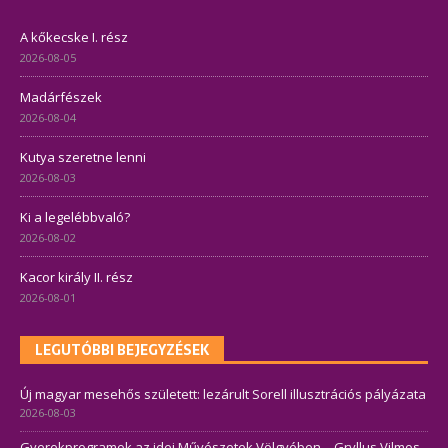
A kőkecske I. rész
2026-08-05
Madárfészek
2026-08-04
Kutya szeretne lenni
2026-08-03
Ki a legelébbvaló?
2026-08-02
Kacor király II. rész
2026-08-01
LEGUTÓBBI BEJEGYZÉSEK
Új magyar mesehős született: lezárult Sorell illusztrációs pályázata
2026-08-03
Gyerekprogramok az idei Művészetek Völgyében – Gryllus Vilmos,