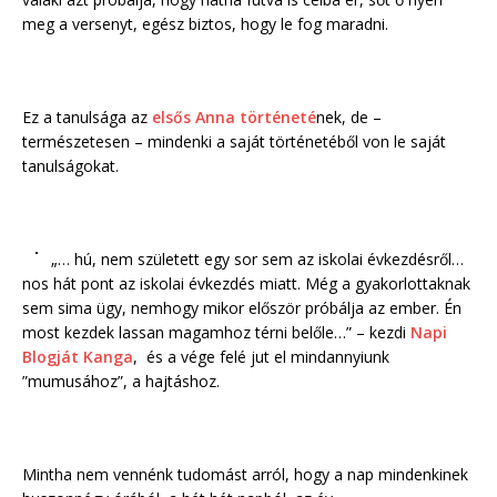
meg a versenyt, egész biztos, hogy le fog maradni.
Ez a tanulsága az
elsős Anna történeté
nek, de –
természetesen – mindenki a saját történetéből von le saját
tanulságokat.
„… hú, nem született egy sor sem az iskolai évkezdésről…
nos hát pont az iskolai évkezdés miatt. Még a gyakorlottaknak
sem sima ügy, nemhogy mikor először próbálja az ember. Én
most kezdek lassan magamhoz térni belőle…” – kezdi
Napi
Blogját Kanga
, és a vége felé jut el mindannyiunk
”mumusához”, a hajtáshoz.
Mintha nem vennénk tudomást arról, hogy a nap mindenkinek