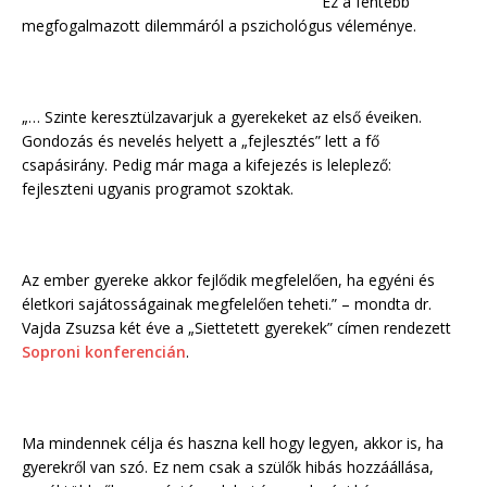
Ez a fentebb
megfogalmazott dilemmáról a pszichológus véleménye.
„… Szinte keresztülzavarjuk a gyerekeket az első éveiken.
Gondozás és nevelés helyett a „fejlesztés” lett a fő
csapásirány. Pedig már maga a kifejezés is leleplező:
fejleszteni ugyanis programot szoktak.
Az ember gyereke akkor fejlődik megfelelően, ha egyéni és
életkori sajátosságainak megfelelően teheti.” – mondta dr.
Vajda Zsuzsa két éve a „Siettetett gyerekek” címen rendezett
Soproni konferencián
.
Ma mindennek célja és haszna kell hogy legyen, akkor is, ha
gyerekről van szó. Ez nem csak a szülők hibás hozzáállása,