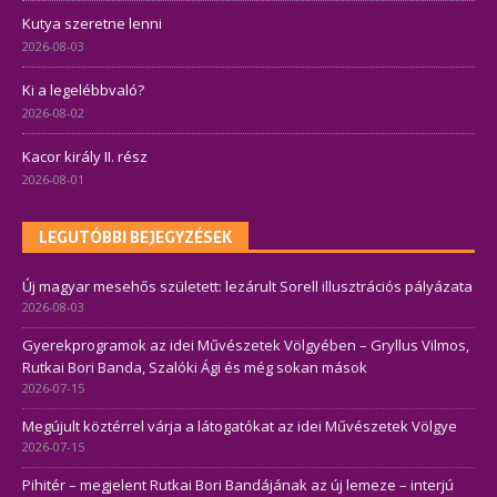
Kutya szeretne lenni
2026-08-03
Ki a legelébbvaló?
2026-08-02
Kacor király II. rész
2026-08-01
LEGUTÓBBI BEJEGYZÉSEK
Új magyar mesehős született: lezárult Sorell illusztrációs pályázata
2026-08-03
Gyerekprogramok az idei Művészetek Völgyében – Gryllus Vilmos,
Rutkai Bori Banda, Szalóki Ági és még sokan mások
2026-07-15
Megújult köztérrel várja a látogatókat az idei Művészetek Völgye
2026-07-15
Pihitér – megjelent Rutkai Bori Bandájának az új lemeze – interjú