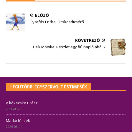
ELŐZŐ
Gyárfás Endre: Öcskösdicsérő
KÖVETKEZŐ
Csík Mónika: Részlet egy fiú naplójából 7
LEGUTÓBBI EGYSZERVOLT ESTIMESÉK
A kőkecske I. rész
2026-08-05
Madárfészek
2026-08-04