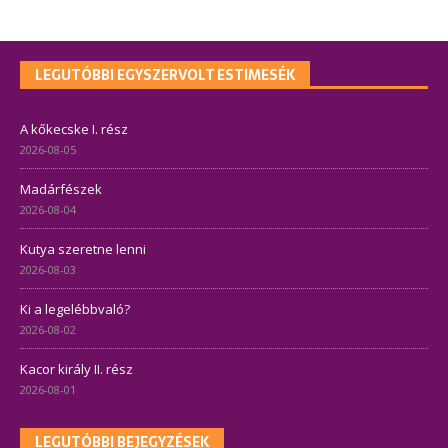
LEGUTÓBBI EGYSZERVOLT ESTIMESÉK
A kőkecske I. rész
2026-08-05
Madárfészek
2026-08-04
Kutya szeretne lenni
2026-08-03
Ki a legelébbvaló?
2026-08-02
Kacor király II. rész
2026-08-01
LEGUTÓBBI BEJEGYZÉSEK