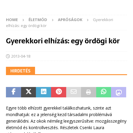
HOME
ÉLETMÓD
APRÓSÁGOK
Gyerekkori
elhízás: egy ördögi kör
Gyerekkori elhízás: egy ördögi kör
2013-04-18
HIRDETÉS
Egyre több elhízott gyerekkel találkozhatunk, szinte azt
mondhatjuk: ez a jelenség kezd társadalmi problémává
generálódni. Az okok némileg leegyszerűsítve: mozgásszegény
életmód és kontrollvesztés. Részletek Csenki Laura