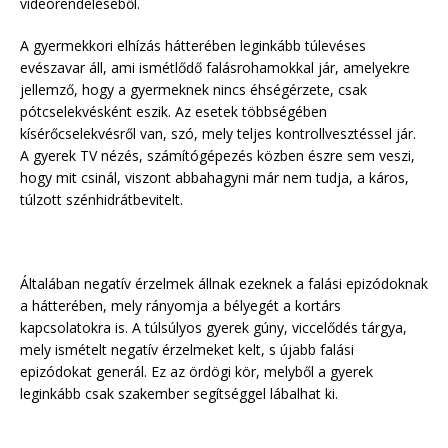
videorendeléséből.
A gyermekkori elhízás hátterében leginkább túlevéses
evészavar áll, ami ismétlődő falásrohamokkal jár, amelyekre
jellemző, hogy a gyermeknek nincs éhségérzete, csak
pótcselekvésként eszik. Az esetek többségében
kísérőcselekvésről van, szó, mely teljes kontrollvesztéssel jár.
A gyerek TV nézés, számítógépezés közben észre sem veszi,
hogy mit csinál, viszont abbahagyni már nem tudja, a káros,
túlzott szénhidrátbevitelt.
Általában negatív érzelmek állnak ezeknek a falási epizódoknak
a hátterében, mely rányomja a bélyegét a kortárs
kapcsolatokra is. A túlsúlyos gyerek gúny, viccelődés tárgya,
mely ismételt negatív érzelmeket kelt, s újabb falási
epizódokat generál. Ez az ördögi kör, melyből a gyerek
leginkább csak szakember segítséggel lábalhat ki.