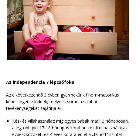
Az independencia 7 lépcsőfoka
Az elkövetkezendő 3 évben gyermekünk finom-motorikus
képességei fejlődnek, melynek során az alábbi
tevékenységeket sajátítja el:
Kés- és villahasználat: míg egyes babák már 13 hónaposan,
a legtöbb pici 17-18 hónapos korában kezdi el használni az
evőeszközöket, és 4 éves korára éri el a „felnőtt” szintet.