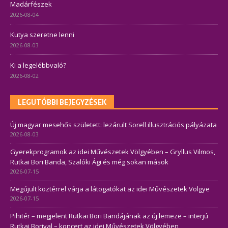
Madárfészek
2026-08-04
Kutya szeretne lenni
2026-08-03
Ki a legelébbvaló?
2026-08-02
LEGUTÓBBI BEJEGYZÉSEK
Új magyar mesehős született: lezárult Sorell illusztrációs pályázata
2026-08-03
Gyerekprogramok az idei Művészetek Völgyében – Gryllus Vilmos,
Rutkai Bori Banda, Szalóki Ági és még sokan mások
2026-07-15
Megújult köztérrel várja a látogatókat az idei Művészetek Völgye
2026-07-15
Pihitér – megjelent Rutkai Bori Bandájának az új lemeze – interjú
Rutkai Borival – koncert az idei Művészetek Völgyében