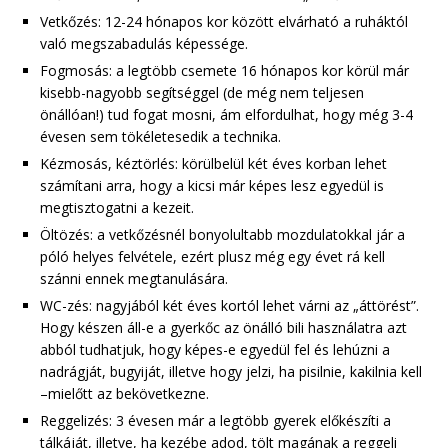
Vetkőzés: 12-24 hónapos kor között elvárható a ruháktól
való megszabadulás képessége.
Fogmosás: a legtöbb csemete 16 hónapos kor körül már
kisebb-nagyobb segítséggel (de még nem teljesen
önállóan!) tud fogat mosni, ám elfordulhat, hogy még 3-4
évesen sem tökéletesedik a technika.
Kézmosás, kéztörlés: körülbelül két éves korban lehet
számítani arra, hogy a kicsi már képes lesz egyedül is
megtisztogatni a kezeit.
Öltözés: a vetkőzésnél bonyolultabb mozdulatokkal jár a
póló helyes felvétele, ezért plusz még egy évet rá kell
szánni ennek megtanulására.
WC-zés: nagyjából két éves kortól lehet várni az „áttörést”.
Hogy készen áll-e a gyerkőc az önálló bili használatra azt
abból tudhatjuk, hogy képes-e egyedül fel és lehúzni a
nadrágját, bugyiját, illetve hogy jelzi, ha pisilnie, kakilnia kell
–mielőtt az bekövetkezne.
Reggelizés: 3 évesen már a legtöbb gyerek előkészíti a
tálkáját, illetve, ha kezébe adod, tölt magának a reggeli