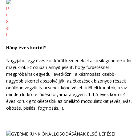
Hány éves kortól?
Nagyjából egy éves kor körül kezdenek el a kicsik gondoskodni
magukról. Ez csupán annyit jelent, hogy fürdetésnél
megpróbálnak egyedül levetkőzni, a kézmosást kisebb-
nagyobb sikerrel abszolválják, az étkezések bizonyos részeit
önállóan végzik. Nincsenek kőbe vésett időbeli korlátok; azaz
minden lurkó fejlődési folyamata egyéni, 1-1,5 éves kortól 4
éves korukig tökéletesítik az önellátó mozdulatokat (evés, ivás,
öltözés, pisilés, fogmosás…).