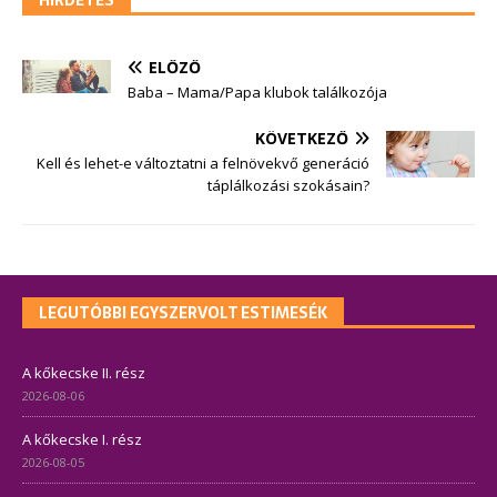
HIRDETÉS
ELŐZŐ
Baba – Mama/Papa klubok találkozója
KÖVETKEZŐ
Kell és lehet-e változtatni a felnövekvő generáció
táplálkozási szokásain?
LEGUTÓBBI EGYSZERVOLT ESTIMESÉK
A kőkecske II. rész
2026-08-06
A kőkecske I. rész
2026-08-05