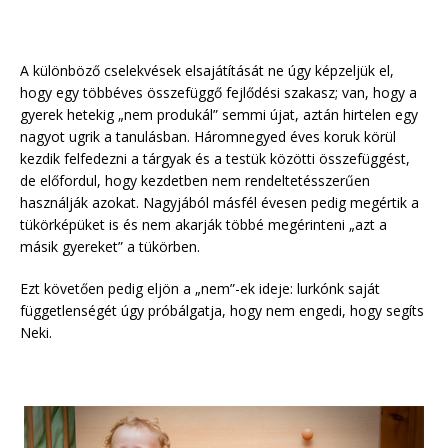
A különböző cselekvések elsajátítását ne úgy képzeljük el,
hogy egy többéves összefüggő fejlődési szakasz; van, hogy a
gyerek hetekig „nem produkál” semmi újat, aztán hirtelen egy
nagyot ugrik a tanulásban. Háromnegyed éves koruk körül
kezdik felfedezni a tárgyak és a testük közötti összefüggést,
de előfordul, hogy kezdetben nem rendeltetésszerűen
használják azokat. Nagyjából másfél évesen pedig megértik a
tükörképüket is és nem akarják többé megérinteni „azt a
másik gyereket” a tükörben.
Ezt követően pedig eljön a „nem”-ek ideje: lurkónk saját
függetlenségét úgy próbálgatja, hogy nem engedi, hogy segíts
Neki.