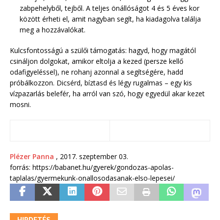
zabpehelyből, tejből. A teljes önállóságot 4 és 5 éves kor
között érheti el, amit nagyban segít, ha kiadagolva találja
meg a hozzávalókat.
Kulcsfontosságú a szülői támogatás: hagyd, hogy magától
csináljon dolgokat, amikor eltolja a kezed (persze kellő
odafigyeléssel), ne rohanj azonnal a segítségére, hadd
próbálkozzon. Dicsérd, bíztasd és légy rugalmas – egy kis
vízpazarlás belefér, ha arról van szó, hogy egyedül akar kezet
mosni.
Plézer Panna
, 2017. szeptember 03.
forrás: https://babanet.hu/gyerek/gondozas-apolas-
taplalas/gyermekunk-onallosodasanak-elso-lepesei/